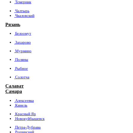
Темерник
Чалтырь
Чкаловский
Рязань
Белоомут
Захарово
Мурмино
Поляны
Рыбное
Солотча
Салават
Самара
Алексеевка
Кинель
Красный Яр
Новокуйбышевск
Петра-Дубрава
Рощинский