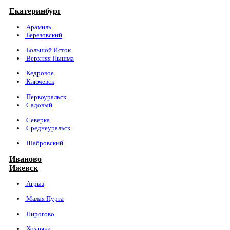
Екатеринбург
Арамиль
Березовский
Большой Исток
Верхняя Пышма
Кедровое
Ключевск
Первоуральск
Садовый
Северка
Среднеуральск
Шабровский
Иваново
Ижевск
Агрыз
Малая Пурга
Пирогово
Хохряки