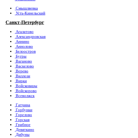
Смышляевка
Усть-Кинельский
Санкт-Петербург
Агалатово
Александровская
Аннино
Аннолово
Белоостров
Бугры
Ваганово
Васкелово
Верево
Виллози
Вирки
Войсковицы
Войскорово
Всеволжск
Гатчина
Горбунки
Горелово
Горская
Грибное
Девяткино
Дибуны