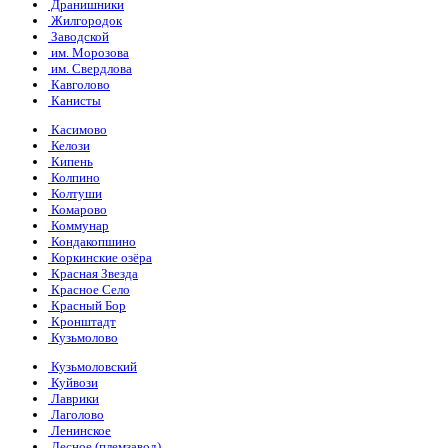
Дранишники
Жилгородок
Заводской
им. Морозова
им. Свердлова
Кавголово
Канисты
Касимово
Келози
Кипень
Колпино
Колтуши
Комарово
Коммунар
Кондакопшино
Коркинские озёра
Красная Звезда
Красное Село
Красный Бор
Кронштадт
Кузьмолово
Кузьмоловский
Куйвози
Лаврики
Лаголово
Ленинское
Лесное (племзавод)