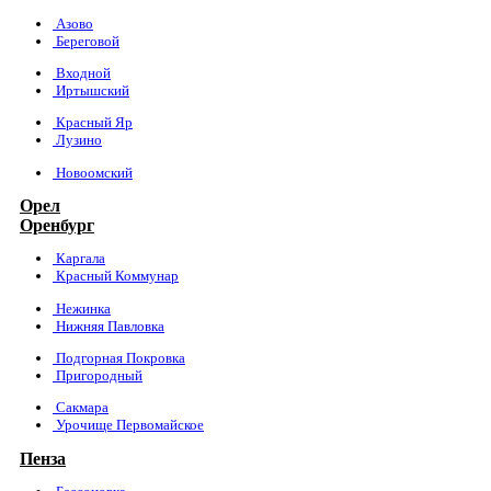
Азово
Береговой
Входной
Иртышский
Красный Яр
Лузино
Новоомский
Орел
Оренбург
Каргала
Красный Коммунар
Нежинка
Нижняя Павловка
Подгорная Покровка
Пригородный
Сакмара
Урочище Первомайское
Пенза