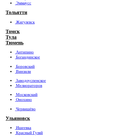
Эммаусс
Тольятти
Жигулевск
Томск
Тула
Тюмень
Антипино
Богандинское
Боровский
Винзили
Заводоуспенское
Мелиораторов
Московский
Онохино
Червишёво
Ульяновск
Ишеевка
Красный Гуляй