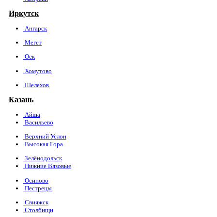
Иркутск
Ангарск
Мегет
Оек
Хомутово
Шелехов
Казань
Айша
Васильево
Верхний Услон
Высокая Гора
Зелёнодольск
Нижние Вязовые
Осиново
Пестрецы
Свияжск
Столбищи