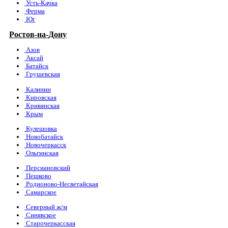
Усть-Качка
Ферма
Юг
Ростов-на-Дону
Азов
Аксай
Батайск
Грушевская
Калинин
Кировская
Кривянская
Крым
Кулешовка
Новобатайск
Новочеркасск
Ольгинская
Персиановский
Пешково
Родионово-Несветайская
Самарское
Северный ж/м
Синявское
Старочеркасская