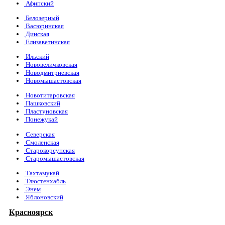
Афипский
Белозерный
Васюринская
Динская
Елизаветинская
Ильский
Нововеличковская
Новодмитриевская
Новомышастовская
Новотитаровская
Пашковский
Пластуновская
Понежукай
Северская
Смоленская
Старокорсунская
Старомышастовская
Тахтамукай
Тлюстенхабль
Энем
Яблоновский
Красноярск