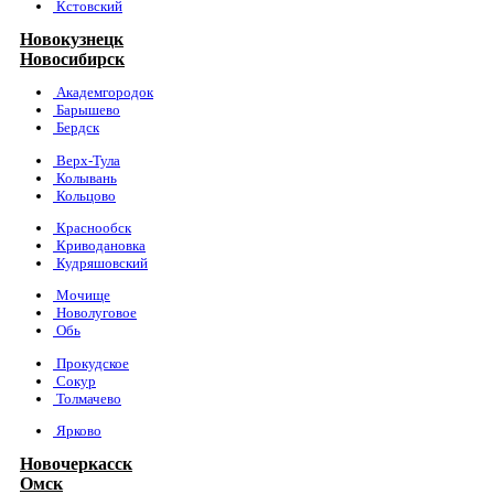
Кстовский
Новокузнецк
Новосибирск
Академгородок
Барышево
Бердск
Верх-Тула
Колывань
Кольцово
Краснообск
Криводановка
Кудряшовский
Мочище
Новолуговое
Обь
Прокудское
Сокур
Толмачево
Ярково
Новочеркасск
Омск