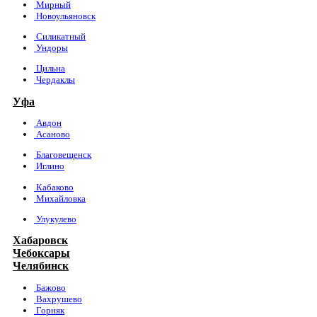
Мирный
Новоульяновск
Силикатный
Ундоры
Цильна
Чердаклы
Уфа
Авдон
Асаново
Благовещенск
Иглино
Кабаково
Михайловка
Улукулево
Хабаровск
Чебоксары
Челябинск
Бажово
Вахрушево
Горняк