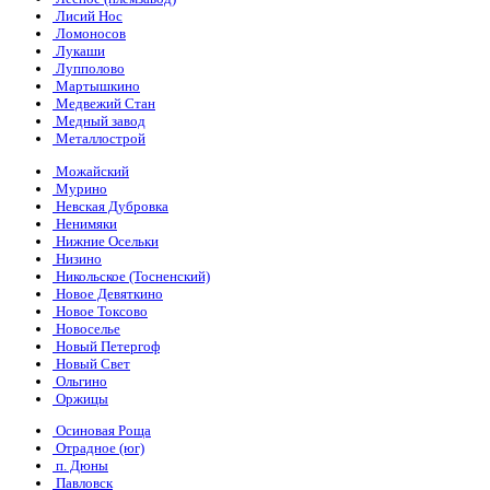
Лисий Нос
Ломоносов
Лукаши
Лупполово
Мартышкино
Медвежий Стан
Медный завод
Металлострой
Можайский
Мурино
Невская Дубровка
Ненимяки
Нижние Осельки
Низино
Никольское (Тосненский)
Новое Девяткино
Новое Токсово
Новоселье
Новый Петергоф
Новый Свет
Ольгино
Оржицы
Осиновая Роща
Отрадное (юг)
п. Дюны
Павловск