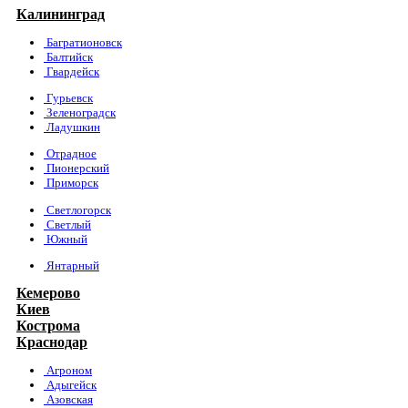
Калининград
Багратионовск
Балтийск
Гвардейск
Гурьевск
Зеленоградск
Ладушкин
Отрадное
Пионерский
Приморск
Светлогорск
Светлый
Южный
Янтарный
Кемерово
Киев
Кострома
Краснодар
Агроном
Адыгейск
Азовская