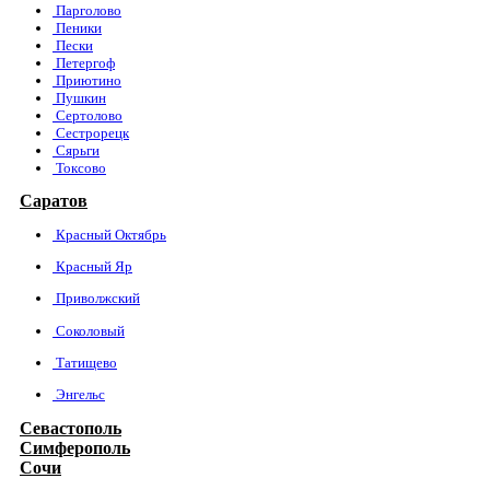
Парголово
Пеники
Пески
Петергоф
Приютино
Пушкин
Сертолово
Сестрорецк
Сярьги
Токсово
Саратов
Красный Октябрь
Красный Яр
Приволжский
Соколовый
Татищево
Энгельс
Севастополь
Симферополь
Сочи