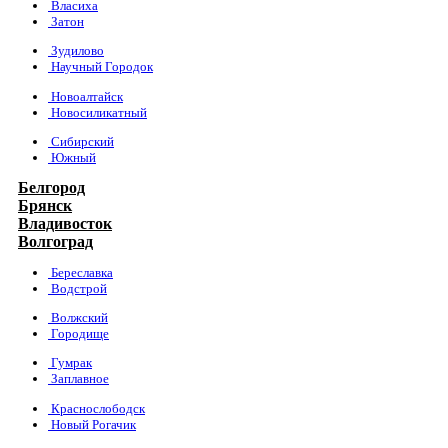
Власиха
Затон
Зудилово
Научный Городок
Новоалтайск
Новосиликатный
Сибирский
Южный
Белгород
Брянск
Владивосток
Волгоград
Береславка
Водстрой
Волжский
Городище
Гумрак
Заплавное
Краснослободск
Новый Рогачик