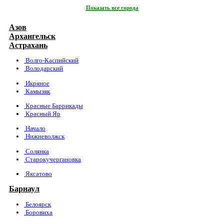
Показать все города
Азов
Архангельск
Астрахань
Волго-Каспийский
Володарский
Икряное
Камызяк
Красные Баррикады
Красный Яр
Начало
Нижневолжск
Солянка
Старокучергановка
Яксатово
Барнаул
Белоярск
Боровиха