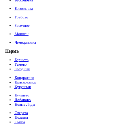
Бессоновка
Богословка
Грабово
Засечное
Мокшан
Чемодановка
Пермь
Бершеть
Гамово
Звездный
Кондратово
Краснокамск
Кукуштан
Култаево
Лобаново
Новые Ляды
Оверята
Полазна
Сылва