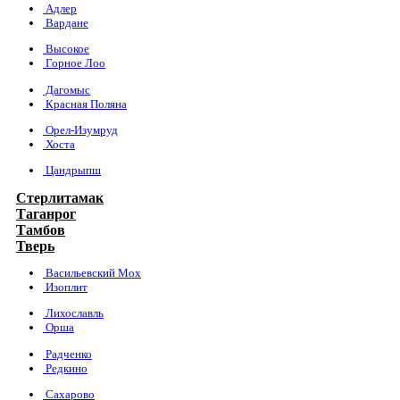
Адлер
Вардане
Высокое
Горное Лоо
Дагомыс
Красная Поляна
Орел-Изумруд
Хоста
Цандрыпш
Стерлитамак
Таганрог
Тамбов
Тверь
Васильевский Мох
Изоплит
Лихославль
Орша
Радченко
Редкино
Сахарово