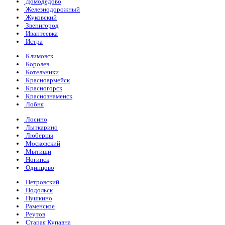
Домодедово
Железнодорожный
Жуковский
Звенигород
Ивантеевка
Истра
Климовск
Королев
Котельники
Красноармейск
Красногорск
Краснознаменск
Лобня
Лосино
Лыткарино
Люберцы
Московский
Мытищи
Ногинск
Одинцово
Петровский
Подольск
Пушкино
Раменское
Реутов
Старая Купавна