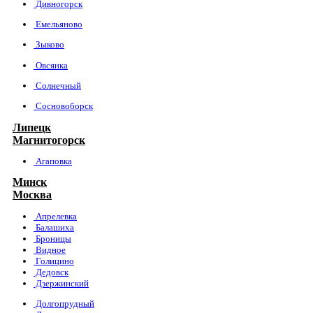
Дивногорск
Емельяново
Зыково
Овсянка
Солнечный
Сосновоборск
Липецк
Магнитогорск
Агаповка
Минск
Москва
Апрелевка
Балашиха
Броницы
Видное
Голицино
Дедовск
Дзержинский
Долгопрудный