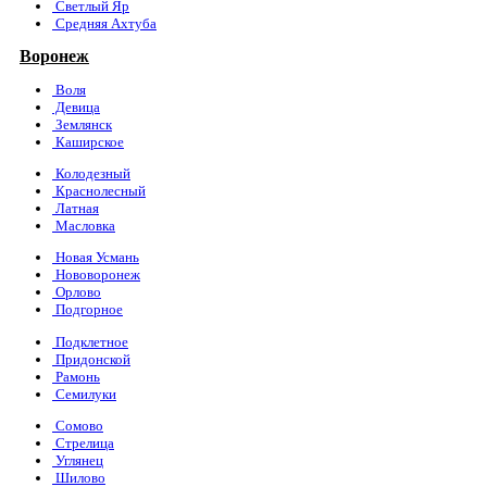
Светлый Яр
Средняя Ахтуба
Воронеж
Воля
Девица
Землянск
Каширское
Колодезный
Краснолесный
Латная
Масловка
Новая Усмань
Нововоронеж
Орлово
Подгорное
Подклетное
Придонской
Рамонь
Семилуки
Сомово
Стрелица
Углянец
Шилово