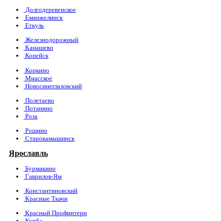
Долгодеревенское
Еманжелинск
Еткуль
Железнодорожный
Канашево
Копейск
Коркино
Миасское
Новосинеглазовский
Полетаево
Потанино
Роза
Рощино
Старокамышинск
Ярославль
Бурмакино
Гаврилов-Ям
Константиновский
Красные Ткачи
Красный Профинтерн
Курба