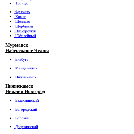
Троицк
Фрязино
Химки
Щелково
Щербинка
Электроугли
Юбилейный
Мурманск
Набережные Челны
Елабуга
Менделеевск
Нижнекамск
Нижнекамск
Нижний Новгород
Балахнинский
Богородский
Борский
Дзержинский