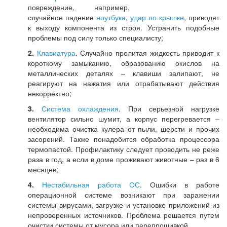
повреждение, например,
случайное падение
ноутбука
,
удар по крышке
, приводят
к выходу компонента из строя. Устранить подобные
проблемы под силу только специалисту;
2.
Клавиатура
. Случайно пролитая жидкость приводит к
короткому замыканию, образованию окислов на
металлических деталях – клавиши залипают, не
реагируют на нажатия или отрабатывают действия
некорректно;
3.
Система охлаждения
. При серьезной нагрузке
вентилятор сильно шумит, а корпус перегревается –
необходима очистка кулера от пыли, шерсти и прочих
засорений. Также понадобится обработка процессора
термопастой. Профилактику следует проводить не реже
раза в год, а если в доме проживают животные – раз в 6
месяцев;
4.
Нестабильная работа ОС
. Ошибки в работе
операционной системе возникают при заражении
системы вирусами, загрузке и установке приложений из
непроверенных источников. Проблема решается путем
очистки системы от мусора или перепрошивкой.