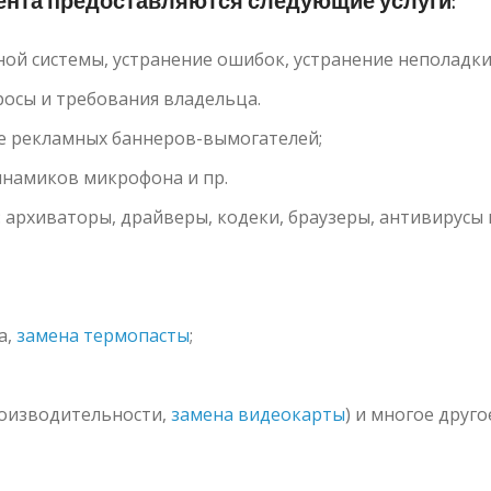
иента предоставляются следующие услуги:
й системы, устранение ошибок, устранение неполадки,
росы и требования владельца.
ие рекламных баннеров-вымогателей;
инамиков микрофона и пр.
: архиваторы, драйверы, кодеки, браузеры, антивирусы 
а,
замена термопасты
;
оизводительности,
замена видеокарты
) и многое друго