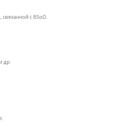
 связанной с BSoD.
и др.
е.