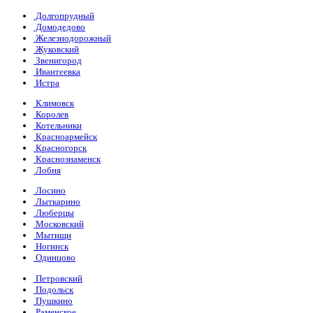
Долгопрудный
Домодедово
Железнодорожный
Жуковский
Звенигород
Ивантеевка
Истра
Климовск
Королев
Котельники
Красноармейск
Красногорск
Краснознаменск
Лобня
Лосино
Лыткарино
Люберцы
Московский
Мытищи
Ногинск
Одинцово
Петровский
Подольск
Пушкино
Раменское