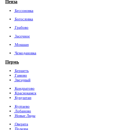
Пенза
Бессоновка
Богословка
Грабово
Засечное
Мокшан
Чемодановка
Пермь
Бершеть
Гамово
Звездный
Кондратово
Краснокамск
Кукуштан
Култаево
Лобаново
Новые Ляды
Оверята
Полазна