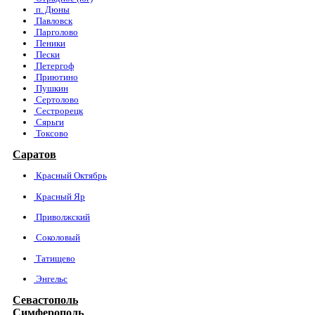
п. Дюны
Павловск
Парголово
Пеники
Пески
Петергоф
Приютино
Пушкин
Сертолово
Сестрорецк
Сярьги
Токсово
Саратов
Красный Октябрь
Красный Яр
Приволжский
Соколовый
Татищево
Энгельс
Севастополь
Симферополь