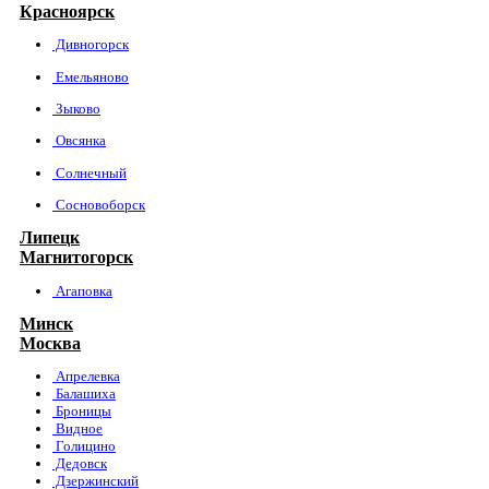
Красноярск
Дивногорск
Емельяново
Зыково
Овсянка
Солнечный
Сосновоборск
Липецк
Магнитогорск
Агаповка
Минск
Москва
Апрелевка
Балашиха
Броницы
Видное
Голицино
Дедовск
Дзержинский