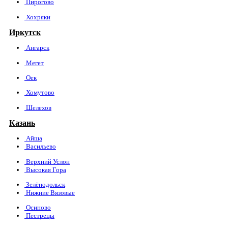
Пирогово
Хохряки
Иркутск
Ангарск
Мегет
Оек
Хомутово
Шелехов
Казань
Айша
Васильево
Верхний Услон
Высокая Гора
Зелёнодольск
Нижние Вязовые
Осиново
Пестрецы