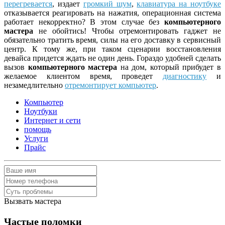
перегревается
, издает
громкий шум
,
клавиатура на ноутбуке
отказывается реагировать на нажатия, операционная система
работает некорректно? В этом случае без
компьютерного
мастера
не обойтись! Чтобы отремонтировать гаджет не
обязательно тратить время, силы на его доставку в сервисный
центр. К тому же, при таком сценарии восстановления
девайса придется ждать не один день. Гораздо удобней сделать
вызов
компьютерного мастера
на дом, который прибудет в
желаемое клиентом время, проведет
диагностику
и
незамедлительно
отремонтирует компьютер
.
Компьютер
Ноутбуки
Интернет и сети
помощь
Услуги
Прайс
Вызвать мастера
Частые поломки