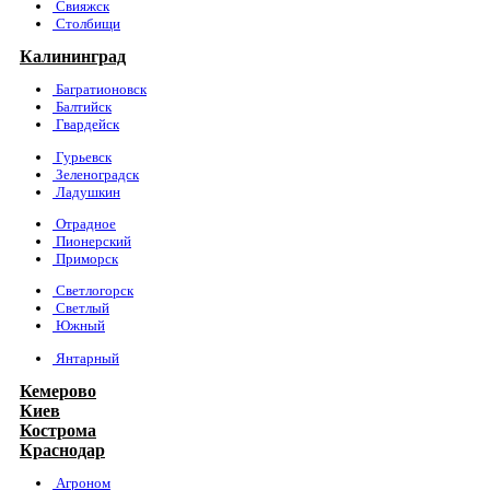
Свияжск
Столбищи
Калининград
Багратионовск
Балтийск
Гвардейск
Гурьевск
Зеленоградск
Ладушкин
Отрадное
Пионерский
Приморск
Светлогорск
Светлый
Южный
Янтарный
Кемерово
Киев
Кострома
Краснодар
Агроном