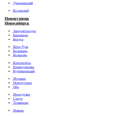
Дзержинский
Кстовский
Новокузнецк
Новосибирск
Академгородок
Барышево
Бердск
Верх-Тула
Колывань
Кольцово
Краснообск
Криводановка
Кудряшовский
Мочище
Новолуговое
Обь
Прокудское
Сокур
Толмачево
Ярково