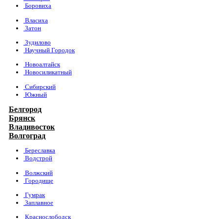
Боровиха
Власиха
Затон
Зудилово
Научный Городок
Новоалтайск
Новосиликатный
Сибирский
Южный
Белгород
Брянск
Владивосток
Волгоград
Береславка
Водстрой
Волжский
Городище
Гумрак
Заплавное
Краснослободск