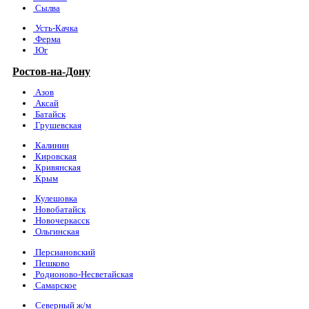
Сылва
Усть-Качка
Ферма
Юг
Ростов-на-Дону
Азов
Аксай
Батайск
Грушевская
Калинин
Кировская
Кривянская
Крым
Кулешовка
Новобатайск
Новочеркасск
Ольгинская
Персиановский
Пешково
Родионово-Несветайская
Самарское
Северный ж/м