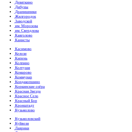
Девяткино
Дибуны
Дранишники
Жилгородок
Заводской
им. Морозова
им. Свердлова
Кавголово
Канисты
Касимово
Келози
Кипень
Колпино
Колтуши
Комарово
Коммунар
Кондакопшино
Коркинские озёра
Красная Звезда
Красное Село
Красный Бор
Кронштадт
Кузьмолово
Кузьмоловский
Куйвози
Лаврики