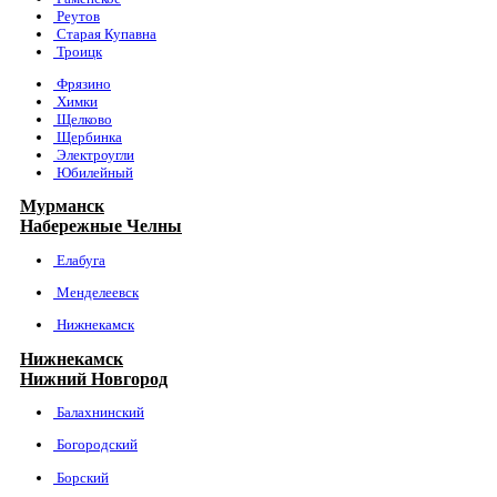
Реутов
Старая Купавна
Троицк
Фрязино
Химки
Щелково
Щербинка
Электроугли
Юбилейный
Мурманск
Набережные Челны
Елабуга
Менделеевск
Нижнекамск
Нижнекамск
Нижний Новгород
Балахнинский
Богородский
Борский