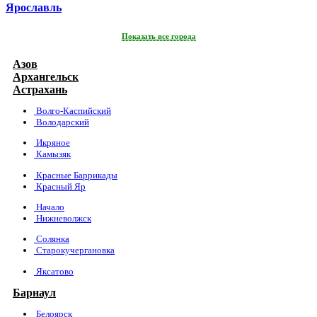
Ярославль
Показать все города
Азов
Архангельск
Астрахань
Волго-Каспийский
Володарский
Икряное
Камызяк
Красные Баррикады
Красный Яр
Начало
Нижневолжск
Солянка
Старокучергановка
Яксатово
Барнаул
Белоярск