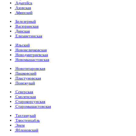
Адыгейск
Азовская
Афипский
Белозерный
Васюринская
Динская
Елизаветинская
Ильский
Нововеличковская
Новодмитриевская
Новомышастовская
Новотитаровская
Пашковский
Пластуновская
Понежукай
Северская
Смоленская
Старокорсунская
Старомышастовская
Тахтамукай
Тлюстенхабль
Энем
Яблоновский