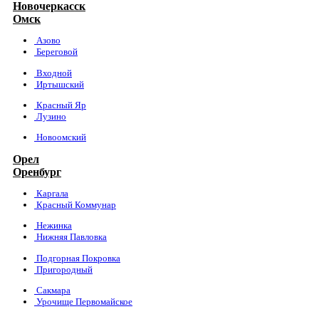
Новочеркасск
Омск
Азово
Береговой
Входной
Иртышский
Красный Яр
Лузино
Новоомский
Орел
Оренбург
Каргала
Красный Коммунар
Нежинка
Нижняя Павловка
Подгорная Покровка
Пригородный
Сакмара
Урочище Первомайское