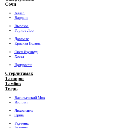
Сочи
Адлер
Вардане
Высокое
Горное Лоо
Дагомыс
Красная Поляна
Орел-Изумруд
Хоста
Цандрыпш
Стерлитамак
Таганрог
Тамбов
Тверь
Васильевский Мох
Изоплит
Лихославль
Орша
Радченко
Редкино