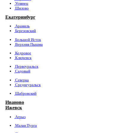
Углянец
Шилово
Екатеринбург
Арамиль
Березовский
Большой Исток
Верхняя Пышма
Кедровое
Ключевск
Первоуральск
Садовый
Северка
Среднеуральск
Шабровский
Иваново
Ижевск
Агрыз
Малая Пурга