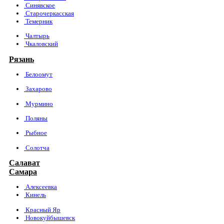
Синявское
Старочеркасская
Темерник
Чалтырь
Чкаловский
Рязань
Белоомут
Захарово
Мурмино
Поляны
Рыбное
Солотча
Салават
Самара
Алексеевка
Кинель
Красный Яр
Новокуйбышевск