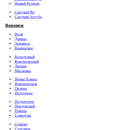
Новый Рогачик
Светлый Яр
Средняя Ахтуба
Воронеж
Воля
Девица
Землянск
Каширское
Колодезный
Краснолесный
Латная
Масловка
Новая Усмань
Нововоронеж
Орлово
Подгорное
Подклетное
Придонской
Рамонь
Семилуки
Сомово
Стрелица