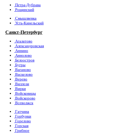
Петра-Дубрава
Рощинский
Смышляевка
Усть-Кинельский
Санкт-Петербург
Агалатово
Александровская
Аннино
Аннолово
Белоостров
Бугры
Ваганово
Васкелово
Верево
Виллози
Вирки
Войсковицы
Войскорово
Всеволжск
Гатчина
Горбунки
Горелово
Горская
Грибное