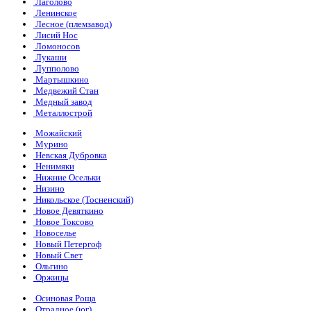
Лаголово
Ленинское
Лесное (племзавод)
Лисий Нос
Ломоносов
Лукаши
Лупполово
Мартышкино
Медвежий Стан
Медный завод
Металлострой
Можайский
Мурино
Невская Дубровка
Ненимяки
Нижние Осельки
Низино
Никольское (Тосненский)
Новое Девяткино
Новое Токсово
Новоселье
Новый Петергоф
Новый Свет
Ольгино
Оржицы
Осиновая Роща
Отрадное (юг)