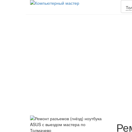
То
Ре