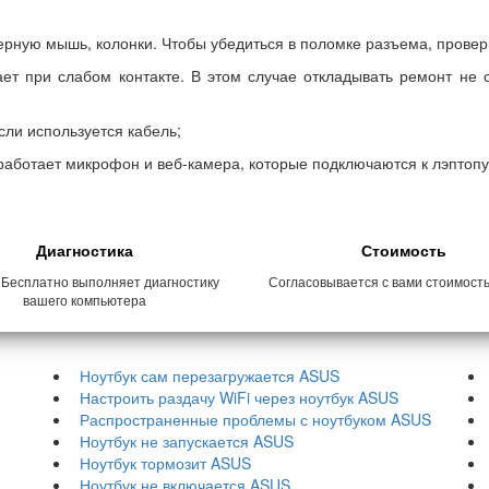
ерную мышь, колонки. Чтобы убедиться в поломке разъема, провер
ает при слабом контакте. В этом случае откладывать ремонт не 
сли используется кабель;
е работает микрофон и веб-камера, которые подключаются к лэптопу
Диагностика
Стоимость
 Бесплатно выполняет диагностику
Согласовывается с вами стоимост
вашего компьютера
Ноутбук сам перезагружается ASUS
Настроить раздачу WiFi через ноутбук ASUS
Распространенные проблемы с ноутбуком ASUS
Ноутбук не запускается ASUS
Ноутбук тормозит ASUS
Ноутбук не включается ASUS