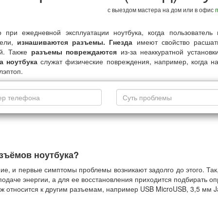
с выездом мастера на дом или в офис
о при ежедневной эксплуатации ноутбука, когда пользователь
тели,
изнашиваются разъемы. Гнезда
имеют свойство расшаты
й. Также
разъемы повреждаются
из-за неаккуратной установ
а ноутбука
служат физические повреждения, например, когда на
лэптоп.
азъёмов ноутбука?
ие, и первые симптомы проблемы возникают задолго до этого. Так
 подаче энергии, а для ее восстановления приходится подбирать 
ж относится к другим разъемам, например USB MicroUSB, 3,5 мм Ja