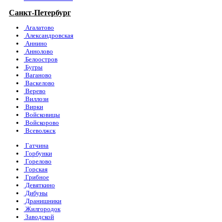
Санкт-Петербург
Агалатово
Александровская
Аннино
Аннолово
Белоостров
Бугры
Ваганово
Васкелово
Верево
Виллози
Вирки
Войсковицы
Войскорово
Всеволжск
Гатчина
Горбунки
Горелово
Горская
Грибное
Девяткино
Дибуны
Дранишники
Жилгородок
Заводской