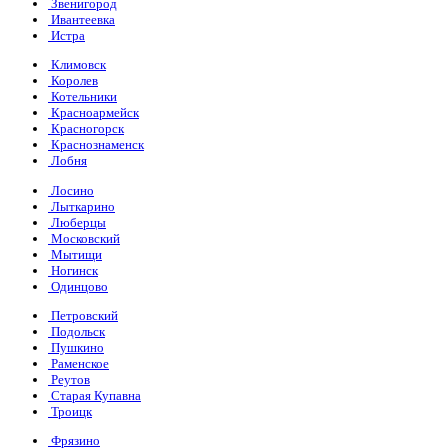
Звенигород
Ивантеевка
Истра
Климовск
Королев
Котельники
Красноармейск
Красногорск
Краснознаменск
Лобня
Лосино
Лыткарино
Люберцы
Московский
Мытищи
Ногинск
Одинцово
Петровский
Подольск
Пушкино
Раменское
Реутов
Старая Купавна
Троицк
Фрязино