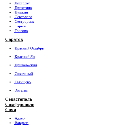
Петергоф
Приютино
Пушкин
Сертолово
Сестрорецк
Сярьги
Токсово
Саратов
Красный Октябрь
Красный Яр
Приволжский
Соколовый
Татищево
Энгельс
Севастополь
Симферополь
Сочи
Адлер
Вардане