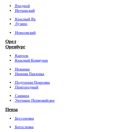
Входной
Иртышский
Красный Яр
Лузино
Новоомский
Орел
Оренбург
Каргала
Красный Коммунар
Нежинка
Нижняя Павловка
Подгорная Покровка
Пригородный
Сакмара
Урочище Первомайское
Пенза
Бессоновка
Богословка