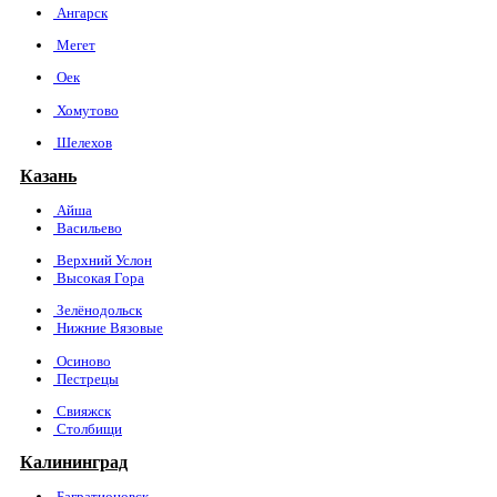
Ангарск
Мегет
Оек
Хомутово
Шелехов
Казань
Айша
Васильево
Верхний Услон
Высокая Гора
Зелёнодольск
Нижние Вязовые
Осиново
Пестрецы
Свияжск
Столбищи
Калининград
Багратионовск