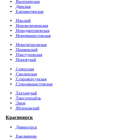
Васюринская
Динская
Елизаветинская
Ильский
Нововеличковская
Новодмитриевская
Новомышастовская
Новотитаровская
Пашковский
Пластуновская
Понежукай
Северская
Смоленская
Старокорсунская
Старомышастовская
Тахтамукай
Тлюстенхабль
Энем
Яблоновский
Красноярск
Дивногорск
Емельяново