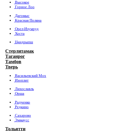
Высокое
Горное Лоо
Дагомыс
Красная Поляна
Орел-Изумруд
Хоста
Цандрыпш
Стерлитамак
Таганрог
Тамбов
Тверь
Васильевский Мох
Изоплит
Лихославль
Орша
Радченко
Редкино
Сахарово
Эммаусс
Тольятти