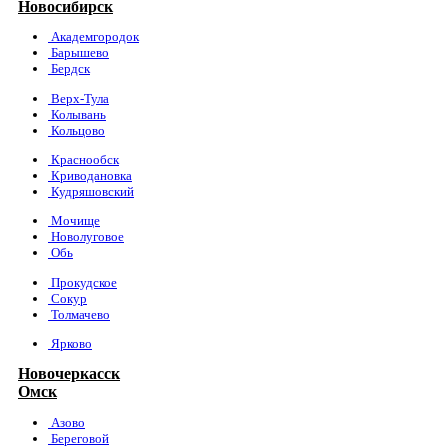
Новосибирск
Академгородок
Барышево
Бердск
Верх-Тула
Колывань
Кольцово
Краснообск
Криводановка
Кудряшовский
Мочище
Новолуговое
Обь
Прокудское
Сокур
Толмачево
Ярково
Новочеркасск
Омск
Азово
Береговой