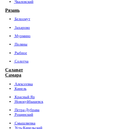
Чкаловский
Рязань
Белоомут
Захарово
Мурмино
Поляны
Рыбное
Солотча
Салават
Самара
Алексеевка
Кинель
Красный Яр
Новокуйбышевск
Петра-Дубрава
Рощинский
Смышляевка
Усть-Кинельский