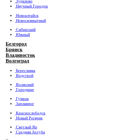
Зудилово
Научный Городок
Новоалтайск
Новосиликатный
Сибирский
Южный
Белгород
Брянск
Владивосток
Волгоград
Береславка
Водстрой
Волжский
Городище
Гумрак
Заплавное
Краснослободск
Новый Рогачик
Светлый Яр
Средняя Ахтуба