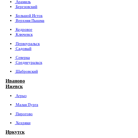
Арамиль
Березовский
Большой Исток
Верхняя Пышма
Кедровое
Ключевск
Первоуральск
Садовый
Северка
Среднеуральск
Шабровский
Иваново
Ижевск
Агрыз
Малая Пурга
Пирогово
Хохряки
Иркутск