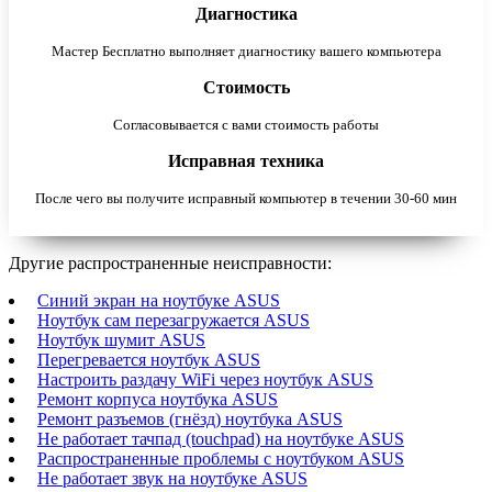
Диагностика
Мастер Бесплатно выполняет диагностику вашего компьютера
Стоимость
Согласовывается с вами стоимость работы
Исправная техника
После чего вы получите исправный компьютер в течении 30-60 мин
Другие распространенные неисправности:
Синий экран на ноутбуке ASUS
Ноутбук сам перезагружается ASUS
Ноутбук шумит ASUS
Перегревается ноутбук ASUS
Настроить раздачу WiFi через ноутбук ASUS
Ремонт корпуса ноутбука ASUS
Ремонт разъемов (гнёзд) ноутбука ASUS
Не работает тачпад (touchpad) на ноутбуке ASUS
Распространенные проблемы с ноутбуком ASUS
Не работает звук на ноутбуке ASUS