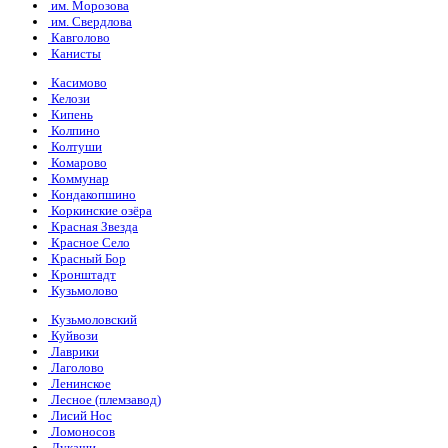
им. Морозова
им. Свердлова
Кавголово
Канисты
Касимово
Келози
Кипень
Колпино
Колтуши
Комарово
Коммунар
Кондакопшино
Коркинские озёра
Красная Звезда
Красное Село
Красный Бор
Кронштадт
Кузьмолово
Кузьмоловский
Куйвози
Лаврики
Лаголово
Ленинское
Лесное (племзавод)
Лисий Нос
Ломоносов
Лукаши