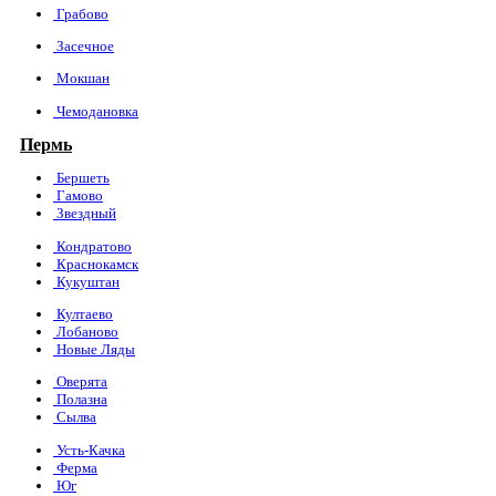
Грабово
Засечное
Мокшан
Чемодановка
Пермь
Бершеть
Гамово
Звездный
Кондратово
Краснокамск
Кукуштан
Култаево
Лобаново
Новые Ляды
Оверята
Полазна
Сылва
Усть-Качка
Ферма
Юг