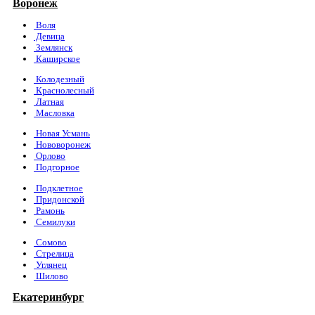
Воронеж
Воля
Девица
Землянск
Каширское
Колодезный
Краснолесный
Латная
Масловка
Новая Усмань
Нововоронеж
Орлово
Подгорное
Подклетное
Придонской
Рамонь
Семилуки
Сомово
Стрелица
Углянец
Шилово
Екатеринбург