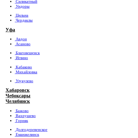
Силикатный
Ундоры
Цильна
Чердаклы
Уфа
Авдон
Асаново
Благовещенск
Иглино
Кабаково
Михайловка
Улукулево
Хабаровск
Чебоксары
Челябинск
Бажово
Вахрушево
Горняк
Долгодеревенское
Еманжелинск