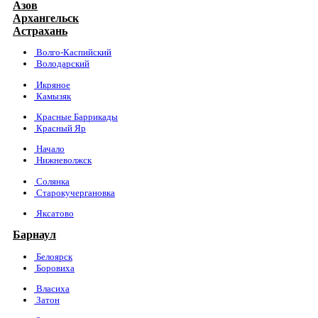
Азов
Архангельск
Астрахань
Волго-Каспийский
Володарский
Икряное
Камызяк
Красные Баррикады
Красный Яр
Начало
Нижневолжск
Солянка
Старокучергановка
Яксатово
Барнаул
Белоярск
Боровиха
Власиха
Затон