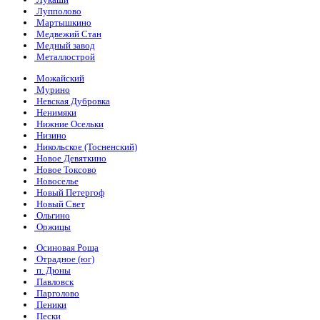
Лупполово
Мартышкино
Медвежий Стан
Медный завод
Металлострой
Можайский
Мурино
Невская Дубровка
Ненимяки
Нижние Осельки
Низино
Никольское (Тосненский)
Новое Девяткино
Новое Токсово
Новоселье
Новый Петергоф
Новый Свет
Ольгино
Оржицы
Осиновая Роща
Отрадное (юг)
п. Дюны
Павловск
Парголово
Пеники
Пески