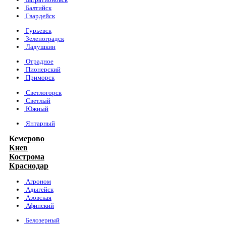
Балтийск
Гвардейск
Гурьевск
Зеленоградск
Ладушкин
Отрадное
Пионерский
Приморск
Светлогорск
Светлый
Южный
Янтарный
Кемерово
Киев
Кострома
Краснодар
Агроном
Адыгейск
Азовская
Афипский
Белозерный