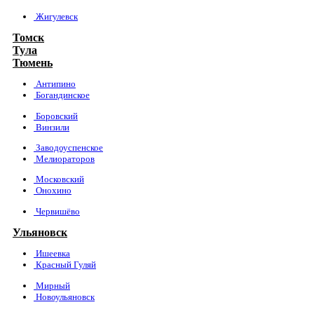
Жигулевск
Томск
Тула
Тюмень
Антипино
Богандинское
Боровский
Винзили
Заводоуспенское
Мелиораторов
Московский
Онохино
Червишёво
Ульяновск
Ишеевка
Красный Гуляй
Мирный
Новоульяновск