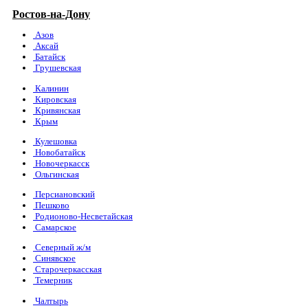
Ростов-на-Дону
Азов
Аксай
Батайск
Грушевская
Калинин
Кировская
Кривянская
Крым
Кулешовка
Новобатайск
Новочеркасск
Ольгинская
Персиановский
Пешково
Родионово-Несветайская
Самарское
Северный ж/м
Синявское
Старочеркасская
Темерник
Чалтырь