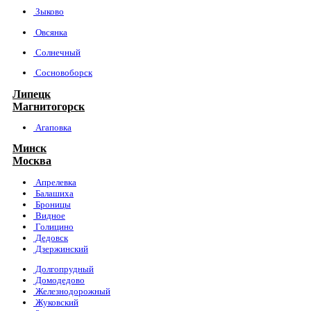
Зыково
Овсянка
Солнечный
Сосновоборск
Липецк
Магнитогорск
Агаповка
Минск
Москва
Апрелевка
Балашиха
Броницы
Видное
Голицино
Дедовск
Дзержинский
Долгопрудный
Домодедово
Железнодорожный
Жуковский