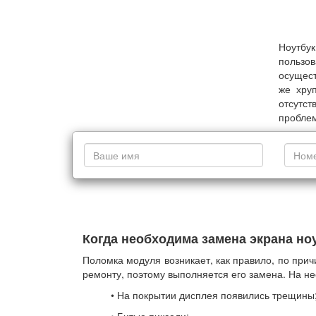
Ноутбу
пользо
осущест
же хру
отсутс
проблем
Когда необходима замена экрана но
Поломка модуля возникает, как правило, по при
ремонту, поэтому выполняется его замена. На н
• На покрытии дисплея появились трещины