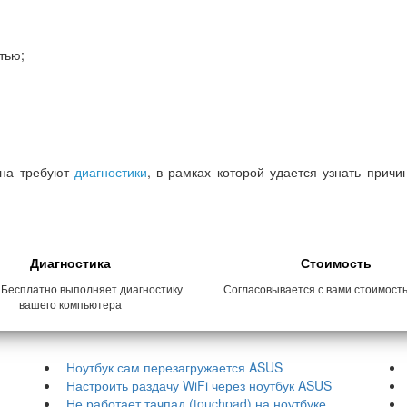
тью;
ана требуют
диагностики
, в рамках которой удается узнать прич
Диагностика
Стоимость
 Бесплатно выполняет диагностику
Согласовывается с вами стоимост
вашего компьютера
Ноутбук сам перезагружается ASUS
Настроить раздачу WiFi через ноутбук ASUS
Не работает тачпад (touchpad) на ноутбуке