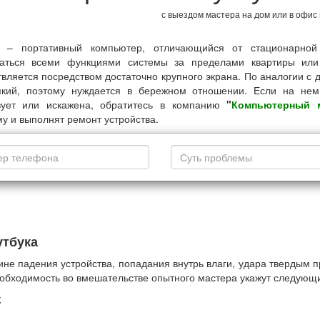
с выездом мастера на дом или в офис
к – портативный компьютер, отличающийся от стационарной 
ваться всеми функциями системы за пределами квартиры или
вляется посредством достаточно крупного экрана. По аналогии с
пкий, поэтому нуждается в бережном отношении. Если на нем
твует или искажена, обратитесь в компанию
"
Компьютерный 
у и выполнят ремонт устройства.
утбука
чине падения устройства, попадания внутрь влаги, удара твердым 
еобходимость во вмешательстве опытного мастера укажут следующи
;