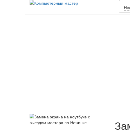
Не
За