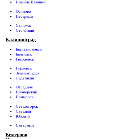
Нижние Вязовые
Осиново
Пестрецы
Свияжск
Столбищи
Калининград
Багратионовск
Балтийск
Гвардейск
Гурьевск
Зеленоградск
Ладушкин
Отрадное
Пионерский
Приморск
Светлогорск
Светлый
Южный
Янтарный
Кемерово