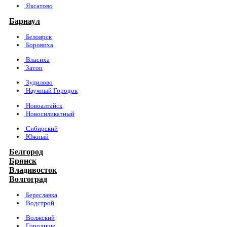
Яксатово
Барнаул
Белоярск
Боровиха
Власиха
Затон
Зудилово
Научный Городок
Новоалтайск
Новосиликатный
Сибирский
Южный
Белгород
Брянск
Владивосток
Волгоград
Береславка
Водстрой
Волжский
Городище