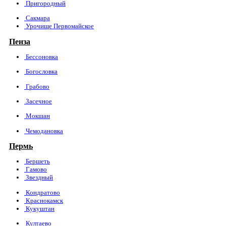
Пригородный
Сакмара
Урочище Первомайское
Пенза
Бессоновка
Богословка
Грабово
Засечное
Мокшан
Чемодановка
Пермь
Бершеть
Гамово
Звездный
Кондратово
Краснокамск
Кукуштан
Култаево