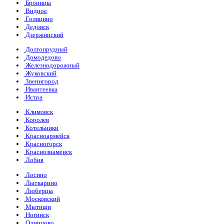
Броницы
Видное
Голицино
Дедовск
Дзержинский
Долгопрудный
Домодедово
Железнодорожный
Жуковский
Звенигород
Ивантеевка
Истра
Климовск
Королев
Котельники
Красноармейск
Красногорск
Краснознаменск
Лобня
Лосино
Лыткарино
Люберцы
Московский
Мытищи
Ногинск
Одинцово