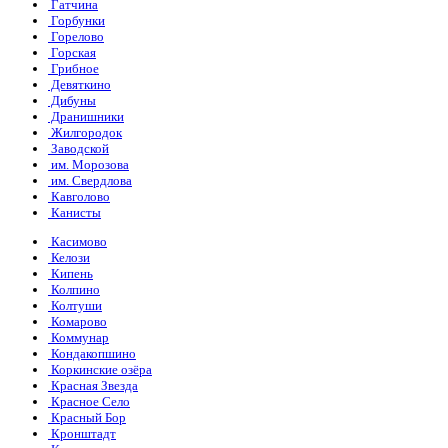
Гатчина
Горбунки
Горелово
Горская
Грибное
Девяткино
Дибуны
Дранишники
Жилгородок
Заводской
им. Морозова
им. Свердлова
Кавголово
Канисты
Касимово
Келози
Кипень
Колпино
Колтуши
Комарово
Коммунар
Кондакопшино
Коркинские озёра
Красная Звезда
Красное Село
Красный Бор
Кронштадт