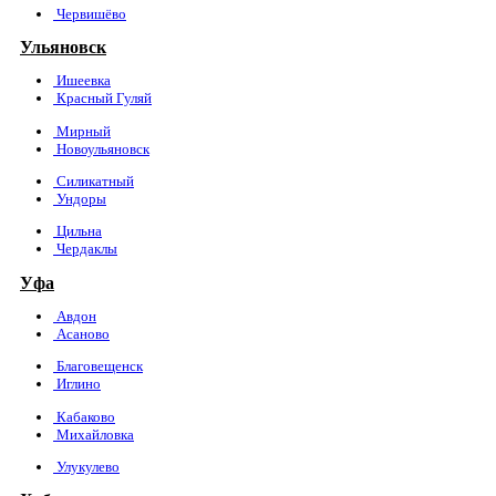
Червишёво
Ульяновск
Ишеевка
Красный Гуляй
Мирный
Новоульяновск
Силикатный
Ундоры
Цильна
Чердаклы
Уфа
Авдон
Асаново
Благовещенск
Иглино
Кабаково
Михайловка
Улукулево