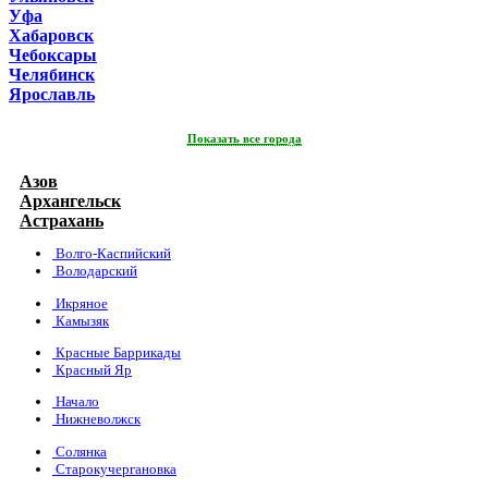
Уфа
Хабаровск
Чебоксары
Челябинск
Ярославль
Показать все города
Азов
Архангельск
Астрахань
Волго-Каспийский
Володарский
Икряное
Камызяк
Красные Баррикады
Красный Яр
Начало
Нижневолжск
Солянка
Старокучергановка