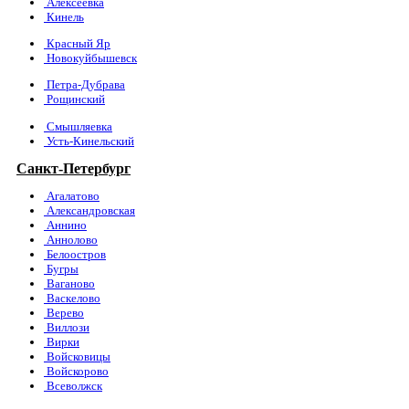
Алексеевка
Кинель
Красный Яр
Новокуйбышевск
Петра-Дубрава
Рощинский
Смышляевка
Усть-Кинельский
Санкт-Петербург
Агалатово
Александровская
Аннино
Аннолово
Белоостров
Бугры
Ваганово
Васкелово
Верево
Виллози
Вирки
Войсковицы
Войскорово
Всеволжск