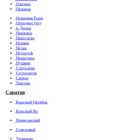
Ольгино
Оржицы
Осиновая Роща
Отрадное (юг)
п. Дюны
Павловск
Парголово
Пеники
Пески
Петергоф
Приютино
Пушкин
Сертолово
Сестрорецк
Сярьги
Токсово
Саратов
Красный Октябрь
Красный Яр
Приволжский
Соколовый
Татищево