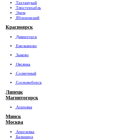
Тахтамукай
Тлюстенхабль
Энем
Яблоновский
Красноярск
Дивногорск
Емельяново
Зыково
Овсянка
Солнечный
Сосновоборск
Липецк
Магнитогорск
Агаповка
Минск
Москва
Апрелевка
Балашиха