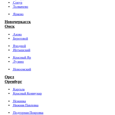
Сокур
Толмачево
Ярково
Новочеркасск
Омск
Азово
Береговой
Входной
Иртышский
Красный Яр
Лузино
Новоомский
Орел
Оренбург
Каргала
Красный Коммунар
Нежинка
Нижняя Павловка
Подгорная Покровка