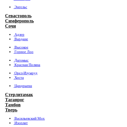
Энгельс
Севастополь
Симферополь
Сочи
Адлер
Вардане
Высокое
Горное Лоо
Дагомыс
Красная Поляна
Орел-Изумруд
Хоста
Цандрыпш
Стерлитамак
Таганрог
Тамбов
Тверь
Васильевский Мох
Изоплит