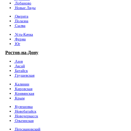
Лобаново
Новые Ляды
Оверята
Полазна
Сылва
Усть-Качка
Ферма
Юг
Ростов-на-Дону
Азов
Аксай
Батайск
Грушевская
Калинин
Кировская
Кривянская
Крым
Кулешовка
Новобатайск
Новочеркасск
Ольгинская
Персиановский