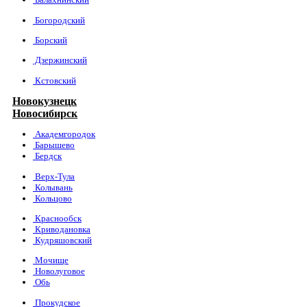
Богородский
Борский
Дзержинский
Кстовский
Новокузнецк
Новосибирск
Академгородок
Барышево
Бердск
Верх-Тула
Колывань
Кольцово
Краснообск
Криводановка
Кудряшовский
Мочище
Новолуговое
Обь
Прокудское