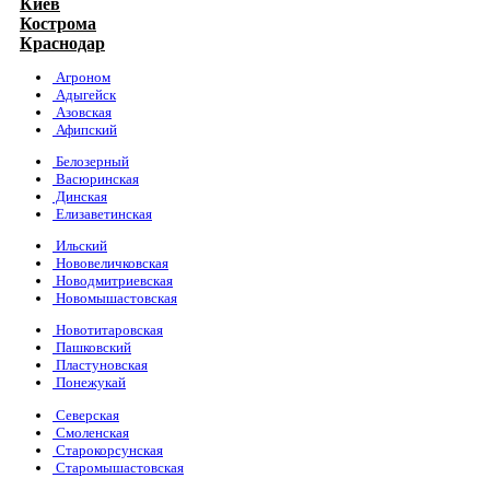
Киев
Кострома
Краснодар
Агроном
Адыгейск
Азовская
Афипский
Белозерный
Васюринская
Динская
Елизаветинская
Ильский
Нововеличковская
Новодмитриевская
Новомышастовская
Новотитаровская
Пашковский
Пластуновская
Понежукай
Северская
Смоленская
Старокорсунская
Старомышастовская