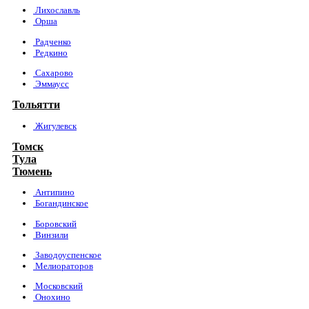
Лихославль
Орша
Радченко
Редкино
Сахарово
Эммаусс
Тольятти
Жигулевск
Томск
Тула
Тюмень
Антипино
Богандинское
Боровский
Винзили
Заводоуспенское
Мелиораторов
Московский
Онохино