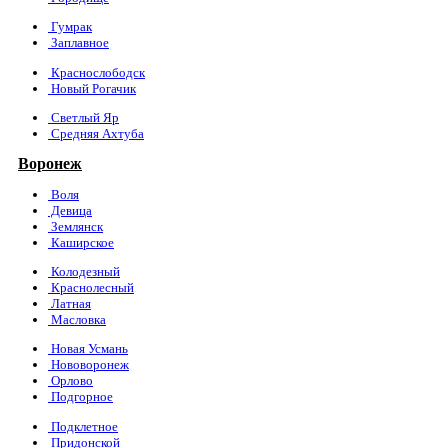
Гумрак
Заплавное
Краснослободск
Новый Рогачик
Светлый Яр
Средняя Ахтуба
Воронеж
Воля
Девица
Землянск
Каширское
Колодезный
Краснолесный
Латная
Масловка
Новая Усмань
Нововоронеж
Орлово
Подгорное
Подклетное
Придонской