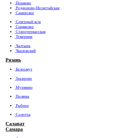
Пешково
Родионово-Несветайская
Самарское
Северный ж/м
Синявское
Старочеркасская
Темерник
Чалтырь
Чкаловский
Рязань
Белоомут
Захарово
Мурмино
Поляны
Рыбное
Солотча
Салават
Самара