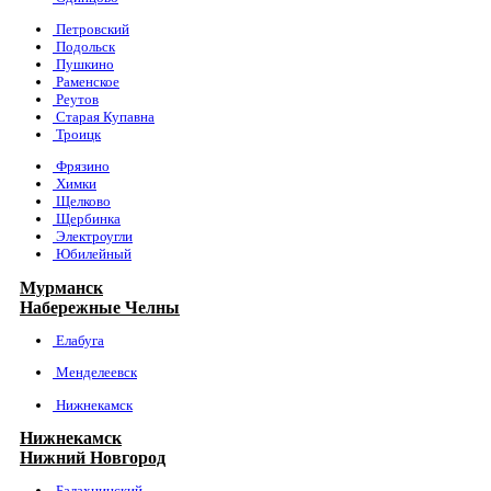
Петровский
Подольск
Пушкино
Раменское
Реутов
Старая Купавна
Троицк
Фрязино
Химки
Щелково
Щербинка
Электроугли
Юбилейный
Мурманск
Набережные Челны
Елабуга
Менделеевск
Нижнекамск
Нижнекамск
Нижний Новгород
Балахнинский