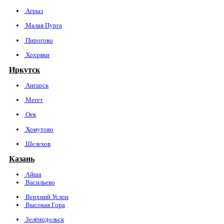
Агрыз
Малая Пурга
Пирогово
Хохряки
Иркутск
Ангарск
Мегет
Оек
Хомутово
Шелехов
Казань
Айша
Васильево
Верхний Услон
Высокая Гора
Зелёнодольск