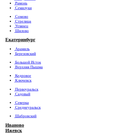
Рамонь
Семилуки
Сомово
Стрелица
Углянец
Шилово
Екатеринбург
Арамиль
Березовский
Большой Исток
Верхняя Пышма
Кедровое
Ключевск
Первоуральск
Садовый
Северка
Среднеуральск
Шабровский
Иваново
Ижевск