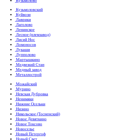
Кузьмолово
Кузьмоловский
Куйвози
Лаврики
Лаголово
Ленинское
Лесное (племзавод)
Лисий Нос
Ломоносов
Лукаши
Лупполово
Мартышкино
Медвежий Стан
Медный завод
Металлострой
Можайский
Мурино
Невская Дубровка
Ненимяки
Нижние Осельки
Низино
Никольское (Тосненский)
Новое Девяткино
Новое Токсово
Новоселье
Новый Петергоф
Новый Свет