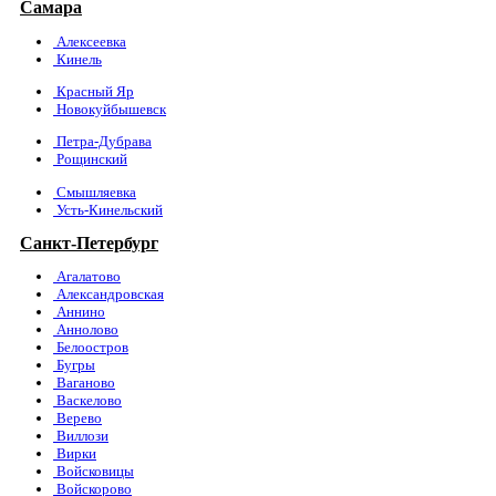
Самара
Алексеевка
Кинель
Красный Яр
Новокуйбышевск
Петра-Дубрава
Рощинский
Смышляевка
Усть-Кинельский
Санкт-Петербург
Агалатово
Александровская
Аннино
Аннолово
Белоостров
Бугры
Ваганово
Васкелово
Верево
Виллози
Вирки
Войсковицы
Войскорово