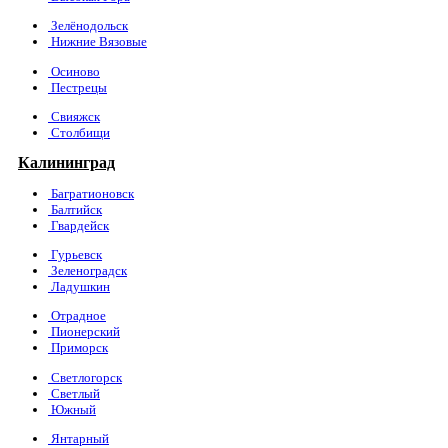
Зелёнодольск
Нижние Вязовые
Осиново
Пестрецы
Свияжск
Столбищи
Калининград
Багратионовск
Балтийск
Гвардейск
Гурьевск
Зеленоградск
Ладушкин
Отрадное
Пионерский
Приморск
Светлогорск
Светлый
Южный
Янтарный