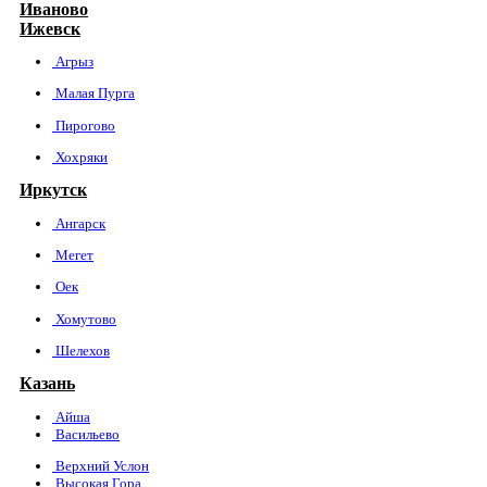
Иваново
Ижевск
Агрыз
Малая Пурга
Пирогово
Хохряки
Иркутск
Ангарск
Мегет
Оек
Хомутово
Шелехов
Казань
Айша
Васильево
Верхний Услон
Высокая Гора