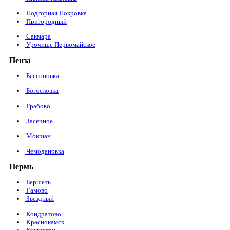
Подгорная Покровка
Пригородный
Сакмара
Урочище Первомайское
Пенза
Бессоновка
Богословка
Грабово
Засечное
Мокшан
Чемодановка
Пермь
Бершеть
Гамово
Звездный
Кондратово
Краснокамск