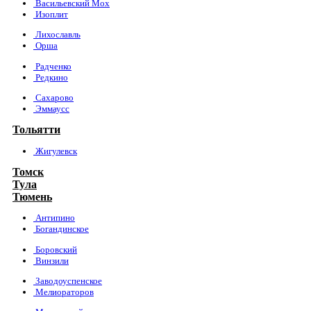
Васильевский Мох
Изоплит
Лихославль
Орша
Радченко
Редкино
Сахарово
Эммаусс
Тольятти
Жигулевск
Томск
Тула
Тюмень
Антипино
Богандинское
Боровский
Винзили
Заводоуспенское
Мелиораторов