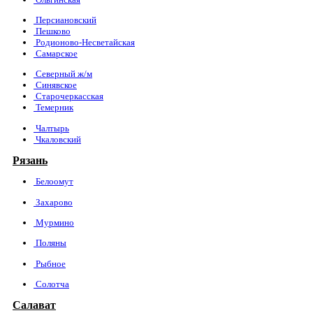
Персиановский
Пешково
Родионово-Несветайская
Самарское
Северный ж/м
Синявское
Старочеркасская
Темерник
Чалтырь
Чкаловский
Рязань
Белоомут
Захарово
Мурмино
Поляны
Рыбное
Солотча
Салават