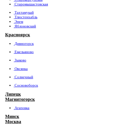
Старомышастовская
Тахтамукай
Тлюстенхабль
Энем
Яблоновский
Красноярск
Дивногорск
Емельяново
Зыково
Овсянка
Солнечный
Сосновоборск
Липецк
Магнитогорск
Агаповка
Минск
Москва