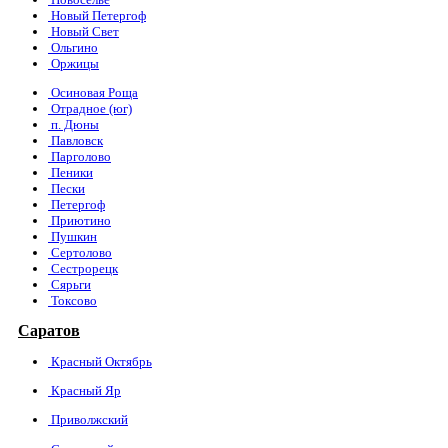
Новый Петергоф
Новый Свет
Ольгино
Оржицы
Осиновая Роща
Отрадное (юг)
п. Дюны
Павловск
Парголово
Пеники
Пески
Петергоф
Приютино
Пушкин
Сертолово
Сестрорецк
Сярьги
Токсово
Саратов
Красный Октябрь
Красный Яр
Приволжский