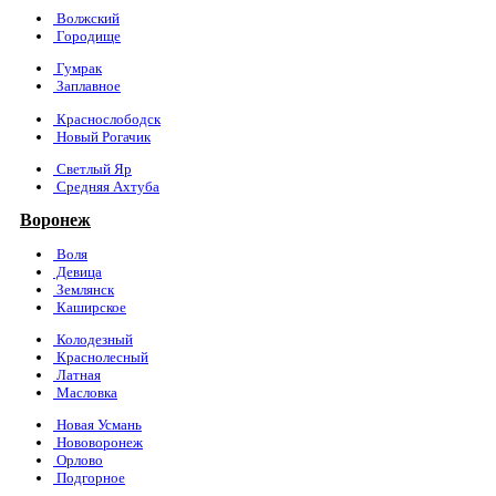
Волжский
Городище
Гумрак
Заплавное
Краснослободск
Новый Рогачик
Светлый Яр
Средняя Ахтуба
Воронеж
Воля
Девица
Землянск
Каширское
Колодезный
Краснолесный
Латная
Масловка
Новая Усмань
Нововоронеж
Орлово
Подгорное