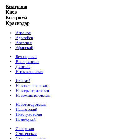
Кемерово
Киев
Кострома
Краснодар
Агроном
Адыгейск
Азовская
Афипский
Белозерный
Васюринская
Динская
Елизаветинская
Ильский
Нововеличковская
Новодмитриевская
Новомышастовская
Новотитаровская
Пашковский
Пластуновская
Понежукай
Северская
Смоленская
Старокорсунская