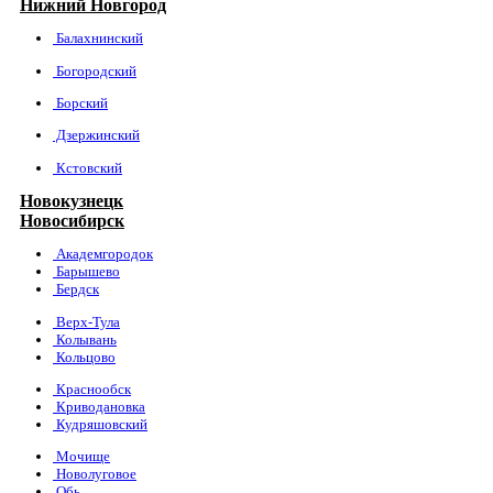
Нижний Новгород
Балахнинский
Богородский
Борский
Дзержинский
Кстовский
Новокузнецк
Новосибирск
Академгородок
Барышево
Бердск
Верх-Тула
Колывань
Кольцово
Краснообск
Криводановка
Кудряшовский
Мочище
Новолуговое
Обь