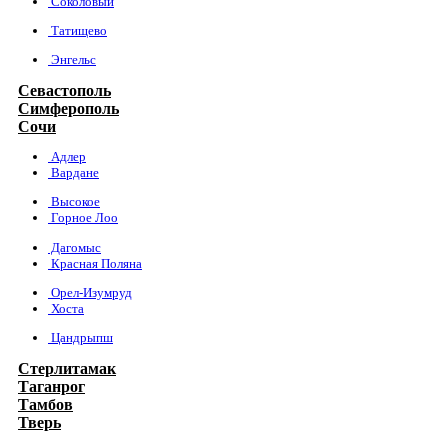
Соколовый
Татищево
Энгельс
Севастополь
Симферополь
Сочи
Адлер
Вардане
Высокое
Горное Лоо
Дагомыс
Красная Поляна
Орел-Изумруд
Хоста
Цандрыпш
Стерлитамак
Таганрог
Тамбов
Тверь