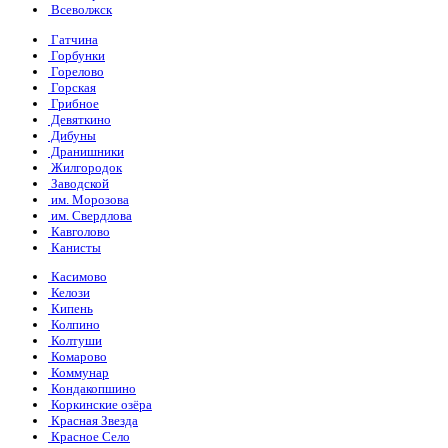
Всеволжск
Гатчина
Горбунки
Горелово
Горская
Грибное
Девяткино
Дибуны
Дранишники
Жилгородок
Заводской
им. Морозова
им. Свердлова
Кавголово
Канисты
Касимово
Келози
Кипень
Колпино
Колтуши
Комарово
Коммунар
Кондакопшино
Коркинские озёра
Красная Звезда
Красное Село