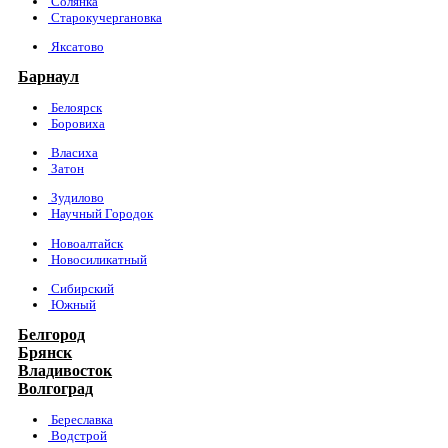
Солянка
Старокучергановка
Яксатово
Барнаул
Белоярск
Боровиха
Власиха
Затон
Зудилово
Научный Городок
Новоалтайск
Новосиликатный
Сибирский
Южный
Белгород
Брянск
Владивосток
Волгоград
Береславка
Водстрой