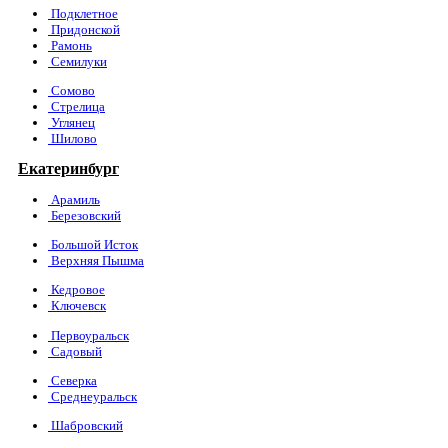
Подклетное
Придонской
Рамонь
Семилуки
Сомово
Стрелица
Углянец
Шилово
Екатеринбург
Арамиль
Березовский
Большой Исток
Верхняя Пышма
Кедровое
Ключевск
Первоуральск
Садовый
Северка
Среднеуральск
Шабровский