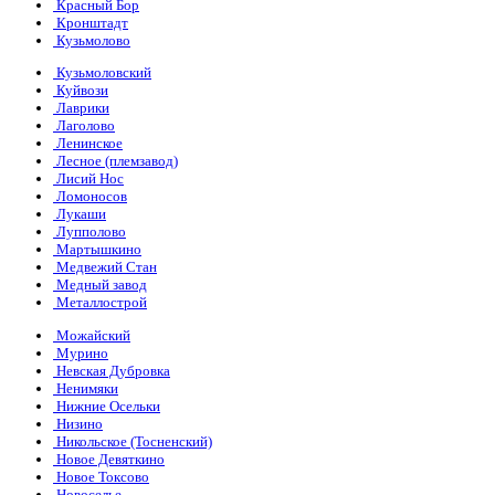
Красный Бор
Кронштадт
Кузьмолово
Кузьмоловский
Куйвози
Лаврики
Лаголово
Ленинское
Лесное (племзавод)
Лисий Нос
Ломоносов
Лукаши
Лупполово
Мартышкино
Медвежий Стан
Медный завод
Металлострой
Можайский
Мурино
Невская Дубровка
Ненимяки
Нижние Осельки
Низино
Никольское (Тосненский)
Новое Девяткино
Новое Токсово
Новоселье