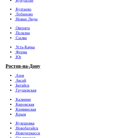
Кукуштан
Култаево
Лобаново
Новые Ляды
Оверята
Полазна
Сылва
Усть-Качка
Ферма
Юг
Ростов-на-Дону
Азов
Аксай
Батайск
Грушевская
Калинин
Кировская
Кривянская
Крым
Кулешовка
Новобатайск
Новочеркасск
Ольгинская