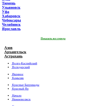
Тюмень
Ульяновск
Уфа
Хабаровск
Чебоксары
Челябинск
Ярославль
Показать все города
Азов
Архангельск
Астрахань
Волго-Каспийский
Володарский
Икряное
Камызяк
Красные Баррикады
Красный Яр
Начало
Нижневолжск