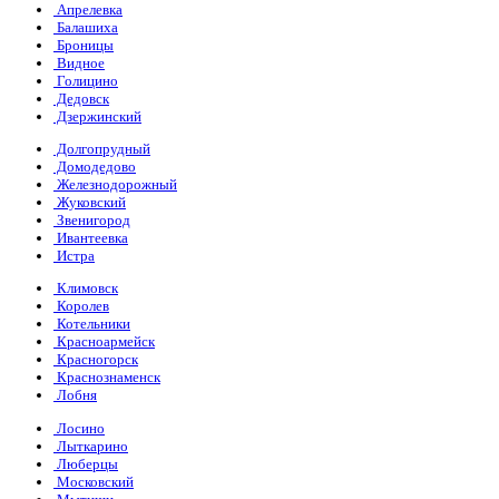
Апрелевка
Балашиха
Броницы
Видное
Голицино
Дедовск
Дзержинский
Долгопрудный
Домодедово
Железнодорожный
Жуковский
Звенигород
Ивантеевка
Истра
Климовск
Королев
Котельники
Красноармейск
Красногорск
Краснознаменск
Лобня
Лосино
Лыткарино
Люберцы
Московский