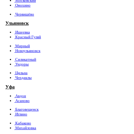
Московский
Онохино
Червишёво
Ульяновск
Ишеевка
Красный Гуляй
Мирный
Новоульяновск
Силикатный
Ундоры
Цильна
Чердаклы
Уфа
Авдон
Асаново
Благовещенск
Иглино
Кабаково
Михайловка