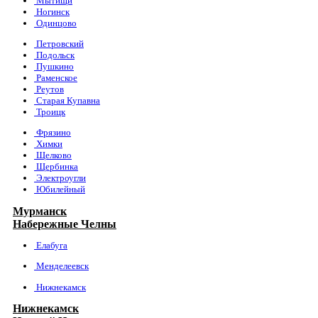
Мытищи
Ногинск
Одинцово
Петровский
Подольск
Пушкино
Раменское
Реутов
Старая Купавна
Троицк
Фрязино
Химки
Щелково
Щербинка
Электроугли
Юбилейный
Мурманск
Набережные Челны
Елабуга
Менделеевск
Нижнекамск
Нижнекамск