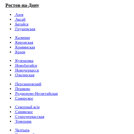
Ростов-на-Дону
Азов
Аксай
Батайск
Грушевская
Калинин
Кировская
Кривянская
Крым
Кулешовка
Новобатайск
Новочеркасск
Ольгинская
Персиановский
Пешково
Родионово-Несветайская
Самарское
Северный ж/м
Синявское
Старочеркасская
Темерник
Чалтырь