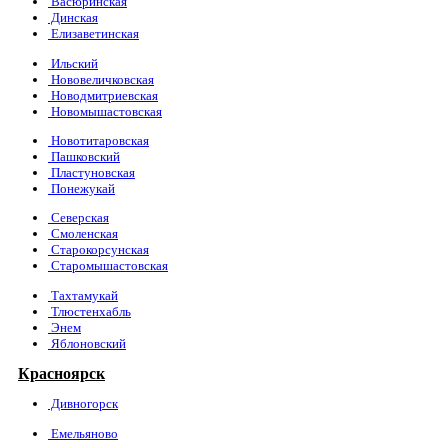
Васюринская
Динская
Елизаветинская
Ильский
Нововеличковская
Новодмитриевская
Новомышастовская
Новотитаровская
Пашковский
Пластуновская
Понежукай
Северская
Смоленская
Старокорсунская
Старомышастовская
Тахтамукай
Тлюстенхабль
Энем
Яблоновский
Красноярск
Дивногорск
Емельяново