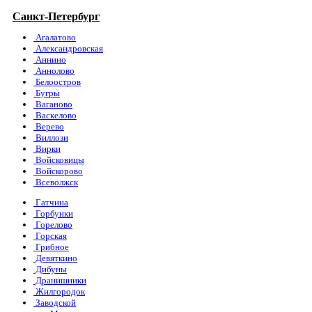
Санкт-Петербург
Агалатово
Александровская
Аннино
Аннолово
Белоостров
Бугры
Ваганово
Васкелово
Верево
Виллози
Вирки
Войсковицы
Войскорово
Всеволжск
Гатчина
Горбунки
Горелово
Горская
Грибное
Девяткино
Дибуны
Дранишники
Жилгородок
Заводской