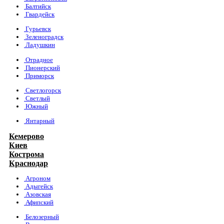
Балтийск
Гвардейск
Гурьевск
Зеленоградск
Ладушкин
Отрадное
Пионерский
Приморск
Светлогорск
Светлый
Южный
Янтарный
Кемерово
Киев
Кострома
Краснодар
Агроном
Адыгейск
Азовская
Афипский
Белозерный