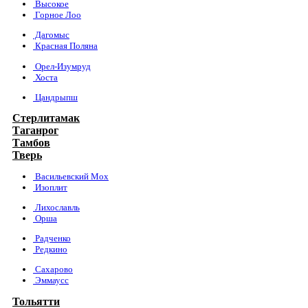
Высокое
Горное Лоо
Дагомыс
Красная Поляна
Орел-Изумруд
Хоста
Цандрыпш
Стерлитамак
Таганрог
Тамбов
Тверь
Васильевский Мох
Изоплит
Лихославль
Орша
Радченко
Редкино
Сахарово
Эммаусс
Тольятти