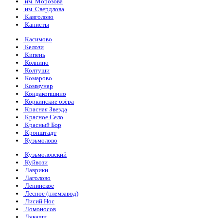
им. Морозова
им. Свердлова
Кавголово
Канисты
Касимово
Келози
Кипень
Колпино
Колтуши
Комарово
Коммунар
Кондакопшино
Коркинские озёра
Красная Звезда
Красное Село
Красный Бор
Кронштадт
Кузьмолово
Кузьмоловский
Куйвози
Лаврики
Лаголово
Ленинское
Лесное (племзавод)
Лисий Нос
Ломоносов
Лукаши