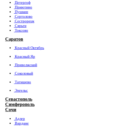
Петергоф
Приютино
Пушкин
Сертолово
Сестрорецк
Сярьги
Токсово
Саратов
Красный Октябрь
Красный Яр
Приволжский
Соколовый
Татищево
Энгельс
Севастополь
Симферополь
Сочи
Адлер
Вардане