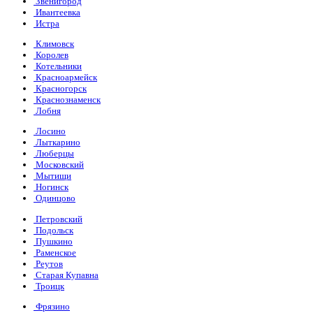
Звенигород
Ивантеевка
Истра
Климовск
Королев
Котельники
Красноармейск
Красногорск
Краснознаменск
Лобня
Лосино
Лыткарино
Люберцы
Московский
Мытищи
Ногинск
Одинцово
Петровский
Подольск
Пушкино
Раменское
Реутов
Старая Купавна
Троицк
Фрязино