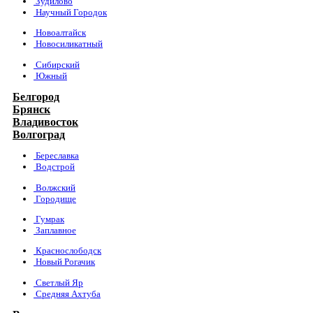
Зудилово
Научный Городок
Новоалтайск
Новосиликатный
Сибирский
Южный
Белгород
Брянск
Владивосток
Волгоград
Береславка
Водстрой
Волжский
Городище
Гумрак
Заплавное
Краснослободск
Новый Рогачик
Светлый Яр
Средняя Ахтуба