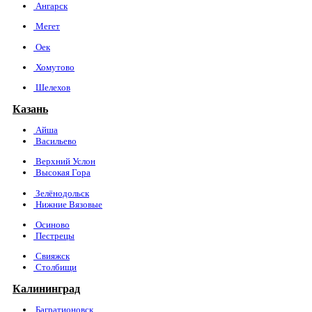
Ангарск
Мегет
Оек
Хомутово
Шелехов
Казань
Айша
Васильево
Верхний Услон
Высокая Гора
Зелёнодольск
Нижние Вязовые
Осиново
Пестрецы
Свияжск
Столбищи
Калининград
Багратионовск