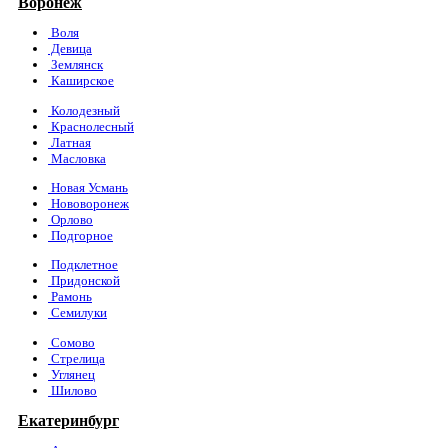
Воронеж
Воля
Девица
Землянск
Каширское
Колодезный
Краснолесный
Латная
Масловка
Новая Усмань
Нововоронеж
Орлово
Подгорное
Подклетное
Придонской
Рамонь
Семилуки
Сомово
Стрелица
Углянец
Шилово
Екатеринбург