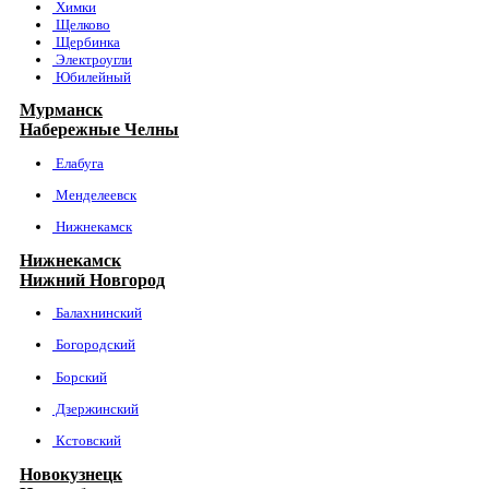
Химки
Щелково
Щербинка
Электроугли
Юбилейный
Мурманск
Набережные Челны
Елабуга
Менделеевск
Нижнекамск
Нижнекамск
Нижний Новгород
Балахнинский
Богородский
Борский
Дзержинский
Кстовский
Новокузнецк