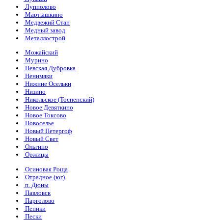
Лупполово
Мартышкино
Медвежий Стан
Медный завод
Металлострой
Можайский
Мурино
Невская Дубровка
Ненимяки
Нижние Осельки
Низино
Никольское (Тосненский)
Новое Девяткино
Новое Токсово
Новоселье
Новый Петергоф
Новый Свет
Ольгино
Оржицы
Осиновая Роща
Отрадное (юг)
п. Дюны
Павловск
Парголово
Пеники
Пески