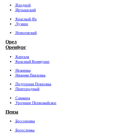
Входной
Иртышский
Красный Яр
Лузино
Новоомский
Орел
Оренбург
Каргала
Красный Коммунар
Нежинка
Нижняя Павловка
Подгорная Покровка
Пригородный
Сакмара
Урочище Первомайское
Пенза
Бессоновка
Богословка