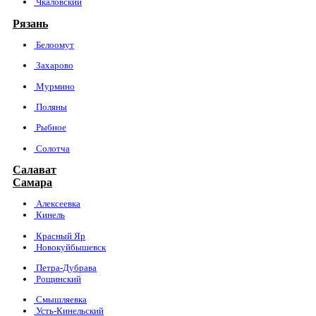
Чкаловский
Рязань
Белоомут
Захарово
Мурмино
Поляны
Рыбное
Солотча
Салават
Самара
Алексеевка
Кинель
Красный Яр
Новокуйбышевск
Петра-Дубрава
Рощинский
Смышляевка
Усть-Кинельский