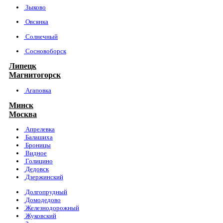
Зыково
Овсянка
Солнечный
Сосновоборск
Липецк
Магнитогорск
Агаповка
Минск
Москва
Апрелевка
Балашиха
Броницы
Видное
Голицино
Дедовск
Дзержинский
Долгопрудный
Домодедово
Железнодорожный
Жуковский