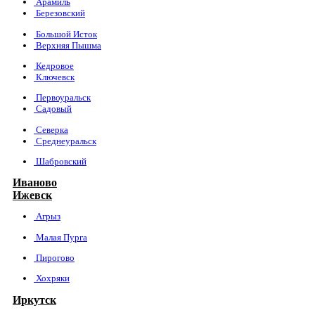
Арамиль
Березовский
Большой Исток
Верхняя Пышма
Кедровое
Ключевск
Первоуральск
Садовый
Северка
Среднеуральск
Шабровский
Иваново
Ижевск
Агрыз
Малая Пурга
Пирогово
Хохряки
Иркутск