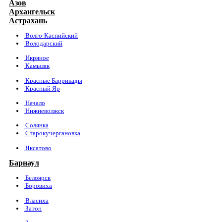
Азов
Архангельск
Астрахань
Волго-Каспийский
Володарский
Икряное
Камызяк
Красные Баррикады
Красный Яр
Начало
Нижневолжск
Солянка
Старокучергановка
Яксатово
Барнаул
Белоярск
Боровиха
Власиха
Затон