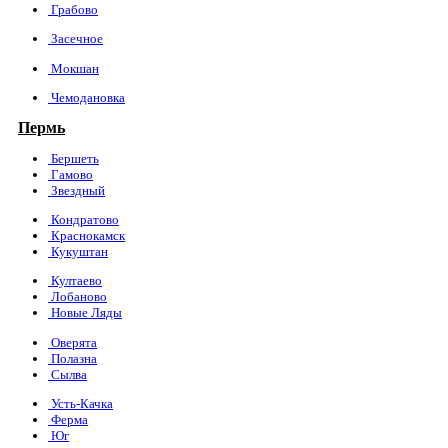
Грабово
Засечное
Мокшан
Чемодановка
Пермь
Бершеть
Гамово
Звездный
Кондратово
Краснокамск
Кукуштан
Култаево
Лобаново
Новые Ляды
Оверята
Полазна
Сылва
Усть-Качка
Ферма
Юг