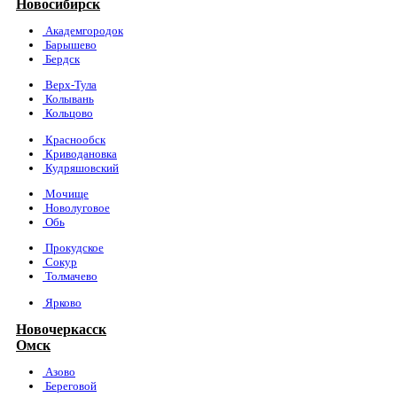
Новосибирск
Академгородок
Барышево
Бердск
Верх-Тула
Колывань
Кольцово
Краснообск
Криводановка
Кудряшовский
Мочище
Новолуговое
Обь
Прокудское
Сокур
Толмачево
Ярково
Новочеркасск
Омск
Азово
Береговой