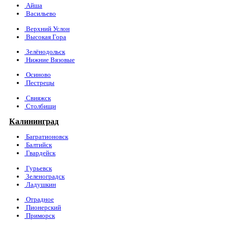
Айша
Васильево
Верхний Услон
Высокая Гора
Зелёнодольск
Нижние Вязовые
Осиново
Пестрецы
Свияжск
Столбищи
Калининград
Багратионовск
Балтийск
Гвардейск
Гурьевск
Зеленоградск
Ладушкин
Отрадное
Пионерский
Приморск