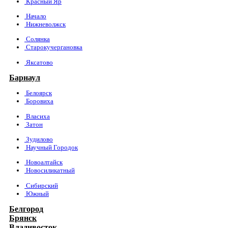
Красный Яр
Начало
Нижневолжск
Солянка
Старокучергановка
Яксатово
Барнаул
Белоярск
Боровиха
Власиха
Затон
Зудилово
Научный Городок
Новоалтайск
Новосиликатный
Сибирский
Южный
Белгород
Брянск
Владивосток