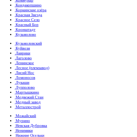
Коммунар
Кондакопшино
Коркинские озёра
Красная Звезда
Красное Село
Красный Бор
Кронштадт
Кузьмолово
Кузьмоловский
Куйвози
Лаврики
Лаголово
Ленинское
Лесное (племзавод)
Лисий Нос
Ломоносов
Лукаши
Лупполово
Мартышкино
Медвежий Стан
Медный завод
Металлострой
Можайский
Мурино
Невская Дубровка
Ненимяки
Нижние Осельки