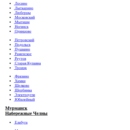
Лосино
Лыткарино
Люберцы
Московский
Мытищи
Ногинск
Одинцово
Петровский
Подольск
Пушкино
Раменское
Реутов
Старая Купавна
Троицк
Фрязино
Химки
Щелково
Щербинка
Электроугли
Юбилейный
Мурманск
Набережные Челны
Елабуга