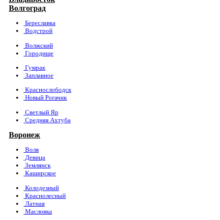
Волгоград
Береславка
Водстрой
Волжский
Городище
Гумрак
Заплавное
Краснослободск
Новый Рогачик
Светлый Яр
Средняя Ахтуба
Воронеж
Воля
Девица
Землянск
Каширское
Колодезный
Краснолесный
Латная
Масловка