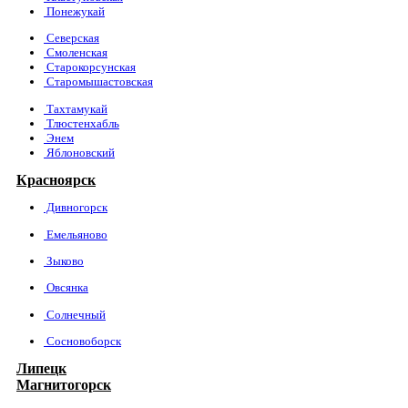
Понежукай
Северская
Смоленская
Старокорсунская
Старомышастовская
Тахтамукай
Тлюстенхабль
Энем
Яблоновский
Красноярск
Дивногорск
Емельяново
Зыково
Овсянка
Солнечный
Сосновоборск
Липецк
Магнитогорск