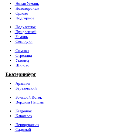
Новая Усмань
Нововоронеж
Орлово
Подгорное
Подклетное
Придонской
Рамонь
Семилуки
Сомово
Стрелица
Углянец
Шилово
Екатеринбург
Арамиль
Березовский
Большой Исток
Верхняя Пышма
Кедровое
Ключевск
Первоуральск
Садовый