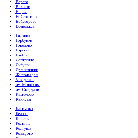
Верево
Виллози
Вирки
Войсковицы
Войскорово
Всеволжск
Гатчина
Горбунки
Горелово
Горская
Грибное
Девяткино
Дибуны
Дранишники
Жилгородок
Заводской
им. Морозова
им. Свердлова
Кавголово
Канисты
Касимово
Келози
Кипень
Колпино
Колтуши
Комарово