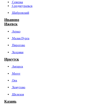
Северка
Среднеуральск
Шабровский
Иваново
Ижевск
Агрыз
Малая Пурга
Пирогово
Хохряки
Иркутск
Ангарск
Мегет
Оек
Хомутово
Шелехов
Казань