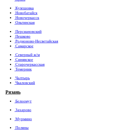
Кулешовка
Новобатайск
Новочеркасск
Ольгинская
Персиановский
Пешково
Родионово-Несветайская
Самарское
Северный ж/м
Синявское
Старочеркасская
Темерник
Чалтырь
Чкаловский
Рязань
Белоомут
Захарово
Мурмино
Поляны