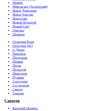
Низино
Никольское (Тосненский)
Новое Девяткино
Новое Токсово
Новоселье
Новый Петергоф
Новый Свет
Ольгино
Оржицы
Осиновая Роща
Отрадное (юг)
п. Дюны
Павловск
Парголово
Пеники
Пески
Петергоф
Приютино
Пушкин
Сертолово
Сестрорецк
Сярьги
Токсово
Саратов
Красный Октябрь