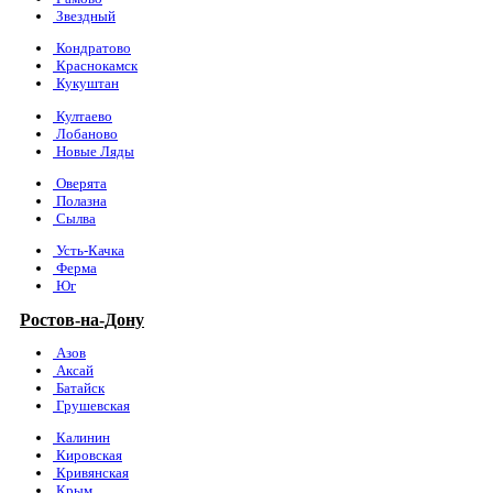
Звездный
Кондратово
Краснокамск
Кукуштан
Култаево
Лобаново
Новые Ляды
Оверята
Полазна
Сылва
Усть-Качка
Ферма
Юг
Ростов-на-Дону
Азов
Аксай
Батайск
Грушевская
Калинин
Кировская
Кривянская
Крым