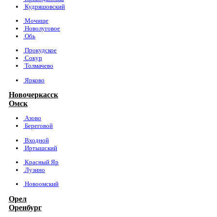
Кудряшовский
Мочище
Новолуговое
Обь
Прокудское
Сокур
Толмачево
Ярково
Новочеркасск
Омск
Азово
Береговой
Входной
Иртышский
Красный Яр
Лузино
Новоомский
Орел
Оренбург