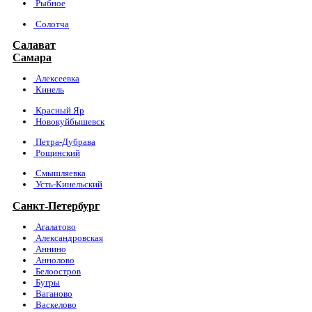
Рыбное
Солотча
Салават
Самара
Алексеевка
Кинель
Красный Яр
Новокуйбышевск
Петра-Дубрава
Рощинский
Смышляевка
Усть-Кинельский
Санкт-Петербург
Агалатово
Александровская
Аннино
Аннолово
Белоостров
Бугры
Ваганово
Васкелово