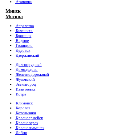
Агаповка
Минск
Москва
Апрелевка
Балашиха
Броницы
Видное
Голицино
Дедовск
Дзержинский
Долгопрудный
Домодедово
Железнодорожный
Жуковский
Звенигород
Ивантеевка
Истра
Климовск
Королев
Котельники
Красноармейск
Красногорск
Краснознаменск
Лобня