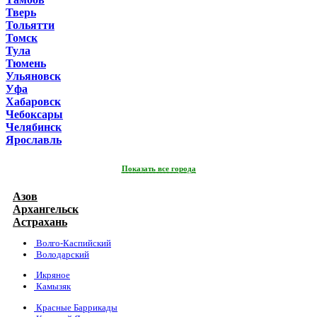
Тверь
Тольятти
Томск
Тула
Тюмень
Ульяновск
Уфа
Хабаровск
Чебоксары
Челябинск
Ярославль
Показать все города
Азов
Архангельск
Астрахань
Волго-Каспийский
Володарский
Икряное
Камызяк
Красные Баррикады