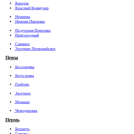
Каргала
Красный Коммунар
Нежинка
Нижняя Павловка
Подгорная Покровка
Пригородный
Сакмара
Урочище Первомайское
Пенза
Бессоновка
Богословка
Грабово
Засечное
Мокшан
Чемодановка
Пермь
Бершеть
Гамово