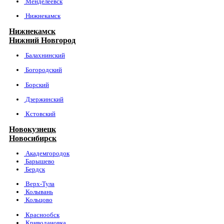
Менделеевск
Нижнекамск
Нижнекамск
Нижний Новгород
Балахнинский
Богородский
Борский
Дзержинский
Кстовский
Новокузнецк
Новосибирск
Академгородок
Барышево
Бердск
Верх-Тула
Колывань
Кольцово
Краснообск
Криводановка