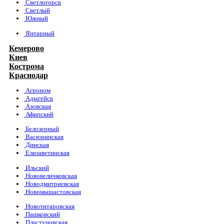
Светлогорск
Светлый
Южный
Янтарный
Кемерово
Киев
Кострома
Краснодар
Агроном
Адыгейск
Азовская
Афипский
Белозерный
Васюринская
Динская
Елизаветинская
Ильский
Нововеличковская
Новодмитриевская
Новомышастовская
Новотитаровская
Пашковский
Пластуновская