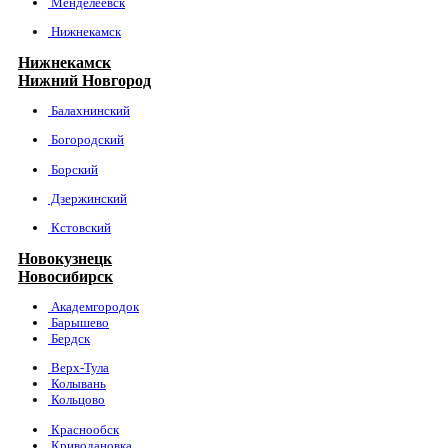
Менделеевск
Нижнекамск
Нижнекамск
Нижний Новгород
Балахнинский
Богородский
Борский
Дзержинский
Кстовский
Новокузнецк
Новосибирск
Академгородок
Барышево
Бердск
Верх-Тула
Колывань
Кольцово
Краснообск
Криводановка