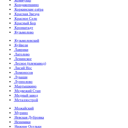
Коммунар
Кондакопшино
Коркинские озёра
Красная Звезда
Красное Село
Красный Бор
Кронштадт
Кузьмолово
Кузьмоловский
Куйвози
Лаврики
Лаголово
Ленинское
Лесное (племзавод)
Лисий Нос
Ломоносов
Лукаши
Лупполово
Мартышкино
Медвежий Стан
Медный завод
Металлострой
Можайский
Мурино
Невская Дубровка
Ненимяки
Нижние Осельки