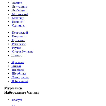
Лосино
Лыткарино
Люберцы
Московский
Мытищи
Ногинск
Одинцово
Петровский
Подольск
Пушкино
Раменское
Реутов
Старая Купавна
Троицк
Фрязино
Химки
Щелково
Щербинка
Электроугли
Юбилейный
Мурманск
Набережные Челны
Елабуга