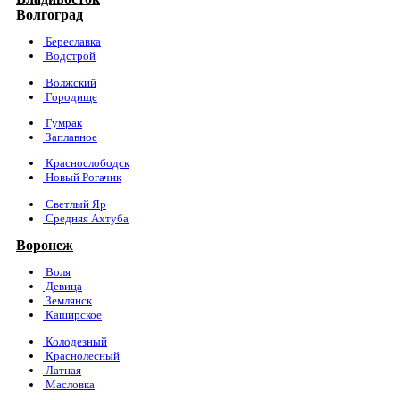
Волгоград
Береславка
Водстрой
Волжский
Городище
Гумрак
Заплавное
Краснослободск
Новый Рогачик
Светлый Яр
Средняя Ахтуба
Воронеж
Воля
Девица
Землянск
Каширское
Колодезный
Краснолесный
Латная
Масловка