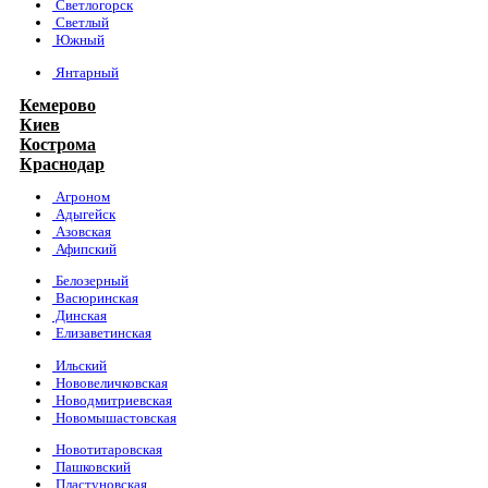
Светлогорск
Светлый
Южный
Янтарный
Кемерово
Киев
Кострома
Краснодар
Агроном
Адыгейск
Азовская
Афипский
Белозерный
Васюринская
Динская
Елизаветинская
Ильский
Нововеличковская
Новодмитриевская
Новомышастовская
Новотитаровская
Пашковский
Пластуновская