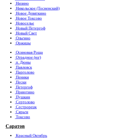
Низино
Никольское (Тосненский)
Новое Девяткино
Новое Токсово
Новоселье
Новый Петергоф
Новый Свет
Ольгино
Оржицы
Осиновая Роща
Отрадное (юг)
п. Дюны
Павловск
Парголово
Пеники
Пески
Петергоф
Приютино
Пушкин
Сертолово
Сестрорецк
Сярьги
Токсово
Саратов
Красный Октябрь