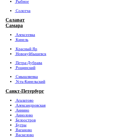
Рыбное
Солотча
Салават
Самара
Алексеевка
Кинель
Красный Яр
Новокуйбышевск
Петра-Дубрава
Рощинский
Смышляевка
Усть-Кинельский
Санкт-Петербург
Агалатово
Александровская
Аннино
Аннолово
Белоостров
Бугры
Ваганово
Васкелово