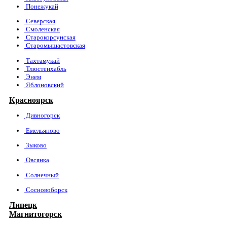
Понежукай
Северская
Смоленская
Старокорсунская
Старомышастовская
Тахтамукай
Тлюстенхабль
Энем
Яблоновский
Красноярск
Дивногорск
Емельяново
Зыково
Овсянка
Солнечный
Сосновоборск
Липецк
Магнитогорск