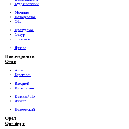
Кудряшовский
Мочище
Новолуговое
Обь
Прокудское
Сокур
Толмачево
Ярково
Новочеркасск
Омск
Азово
Береговой
Входной
Иртышский
Красный Яр
Лузино
Новоомский
Орел
Оренбург