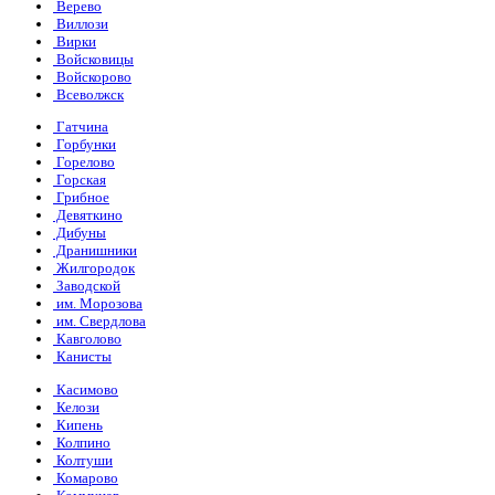
Верево
Виллози
Вирки
Войсковицы
Войскорово
Всеволжск
Гатчина
Горбунки
Горелово
Горская
Грибное
Девяткино
Дибуны
Дранишники
Жилгородок
Заводской
им. Морозова
им. Свердлова
Кавголово
Канисты
Касимово
Келози
Кипень
Колпино
Колтуши
Комарово