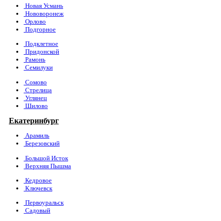
Новая Усмань
Нововоронеж
Орлово
Подгорное
Подклетное
Придонской
Рамонь
Семилуки
Сомово
Стрелица
Углянец
Шилово
Екатеринбург
Арамиль
Березовский
Большой Исток
Верхняя Пышма
Кедровое
Ключевск
Первоуральск
Садовый