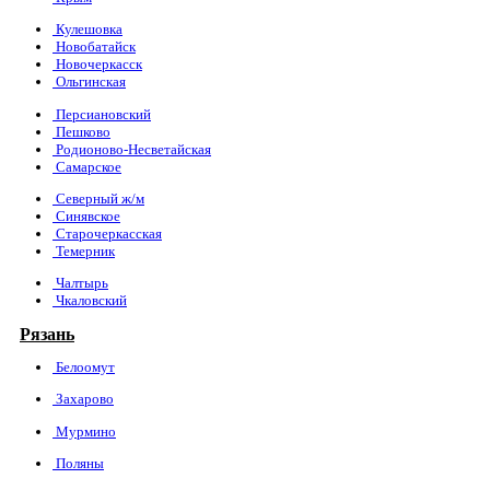
Кулешовка
Новобатайск
Новочеркасск
Ольгинская
Персиановский
Пешково
Родионово-Несветайская
Самарское
Северный ж/м
Синявское
Старочеркасская
Темерник
Чалтырь
Чкаловский
Рязань
Белоомут
Захарово
Мурмино
Поляны