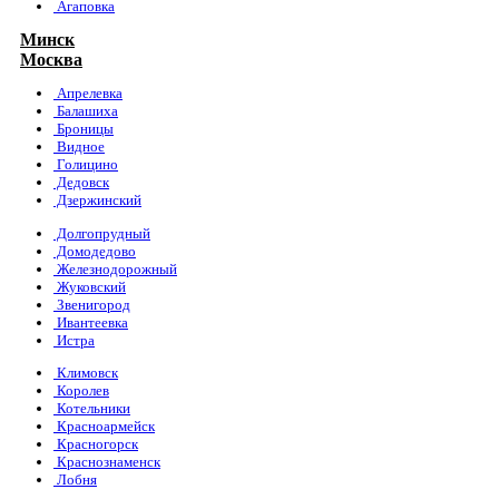
Агаповка
Минск
Москва
Апрелевка
Балашиха
Броницы
Видное
Голицино
Дедовск
Дзержинский
Долгопрудный
Домодедово
Железнодорожный
Жуковский
Звенигород
Ивантеевка
Истра
Климовск
Королев
Котельники
Красноармейск
Красногорск
Краснознаменск
Лобня