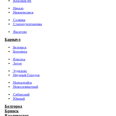
Красный Яр
Начало
Нижневолжск
Солянка
Старокучергановка
Яксатово
Барнаул
Белоярск
Боровиха
Власиха
Затон
Зудилово
Научный Городок
Новоалтайск
Новосиликатный
Сибирский
Южный
Белгород
Брянск
Владивосток