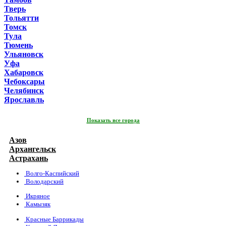
Тверь
Тольятти
Томск
Тула
Тюмень
Ульяновск
Уфа
Хабаровск
Чебоксары
Челябинск
Ярославль
Показать все города
Азов
Архангельск
Астрахань
Волго-Каспийский
Володарский
Икряное
Камызяк
Красные Баррикады