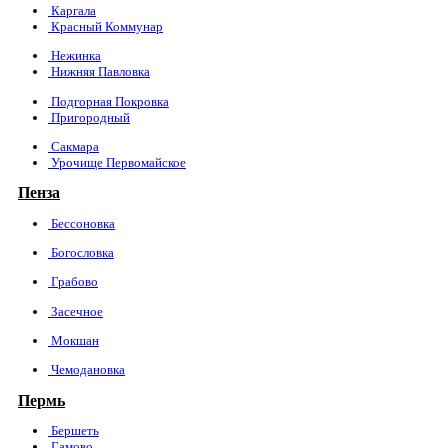
Каргала
Красный Коммунар
Нежинка
Нижняя Павловка
Подгорная Покровка
Пригородный
Сакмара
Урочище Первомайское
Пенза
Бессоновка
Богословка
Грабово
Засечное
Мокшан
Чемодановка
Пермь
Бершеть
Гамово