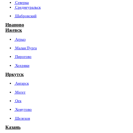
Северка
Среднеуральск
Шабровский
Иваново
Ижевск
Агрыз
Малая Пурга
Пирогово
Хохряки
Иркутск
Ангарск
Мегет
Оек
Хомутово
Шелехов
Казань