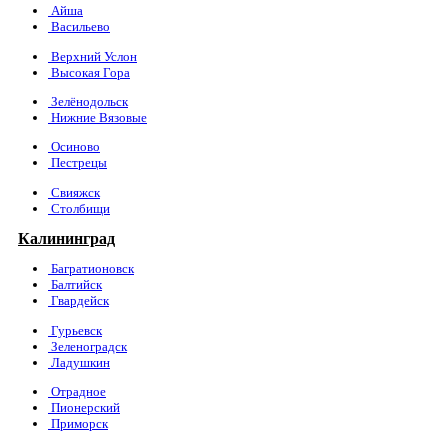
Айша
Васильево
Верхний Услон
Высокая Гора
Зелёнодольск
Нижние Вязовые
Осиново
Пестрецы
Свияжск
Столбищи
Калининград
Багратионовск
Балтийск
Гвардейск
Гурьевск
Зеленоградск
Ладушкин
Отрадное
Пионерский
Приморск