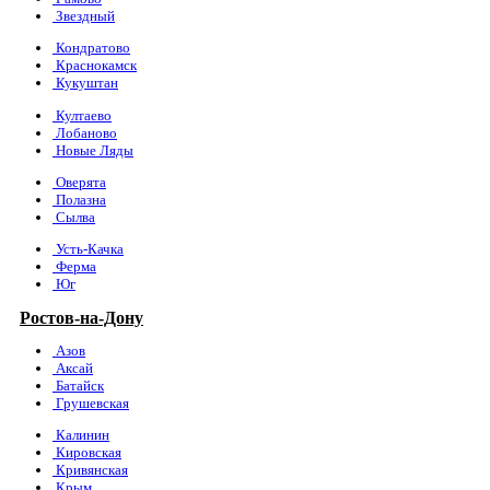
Звездный
Кондратово
Краснокамск
Кукуштан
Култаево
Лобаново
Новые Ляды
Оверята
Полазна
Сылва
Усть-Качка
Ферма
Юг
Ростов-на-Дону
Азов
Аксай
Батайск
Грушевская
Калинин
Кировская
Кривянская
Крым