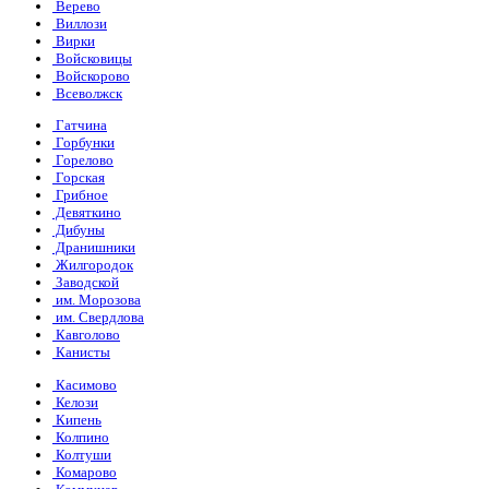
Верево
Виллози
Вирки
Войсковицы
Войскорово
Всеволжск
Гатчина
Горбунки
Горелово
Горская
Грибное
Девяткино
Дибуны
Дранишники
Жилгородок
Заводской
им. Морозова
им. Свердлова
Кавголово
Канисты
Касимово
Келози
Кипень
Колпино
Колтуши
Комарово