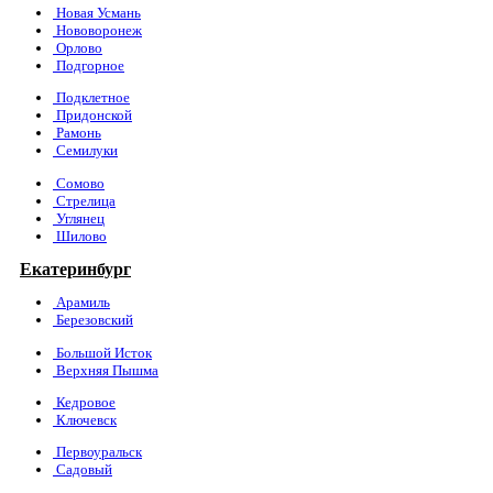
Новая Усмань
Нововоронеж
Орлово
Подгорное
Подклетное
Придонской
Рамонь
Семилуки
Сомово
Стрелица
Углянец
Шилово
Екатеринбург
Арамиль
Березовский
Большой Исток
Верхняя Пышма
Кедровое
Ключевск
Первоуральск
Садовый