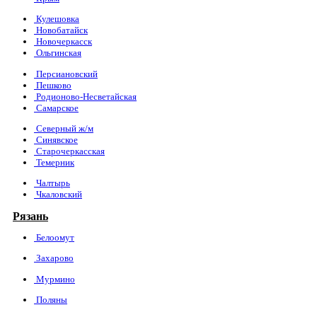
Кулешовка
Новобатайск
Новочеркасск
Ольгинская
Персиановский
Пешково
Родионово-Несветайская
Самарское
Северный ж/м
Синявское
Старочеркасская
Темерник
Чалтырь
Чкаловский
Рязань
Белоомут
Захарово
Мурмино
Поляны