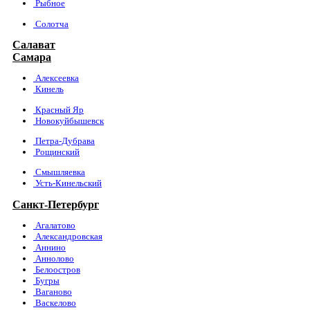
Рыбное
Солотча
Салават
Самара
Алексеевка
Кинель
Красный Яр
Новокуйбышевск
Петра-Дубрава
Рощинский
Смышляевка
Усть-Кинельский
Санкт-Петербург
Агалатово
Александровская
Аннино
Аннолово
Белоостров
Бугры
Ваганово
Васкелово