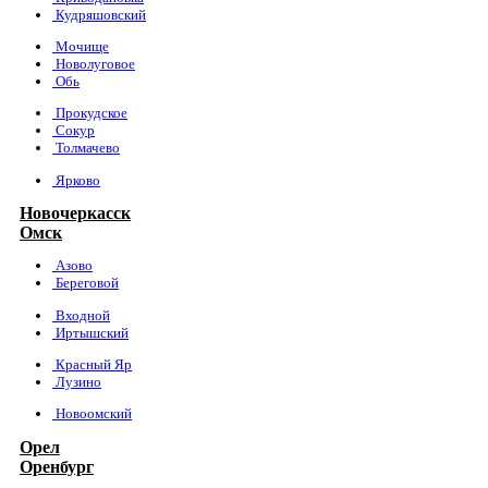
Кудряшовский
Мочище
Новолуговое
Обь
Прокудское
Сокур
Толмачево
Ярково
Новочеркасск
Омск
Азово
Береговой
Входной
Иртышский
Красный Яр
Лузино
Новоомский
Орел
Оренбург