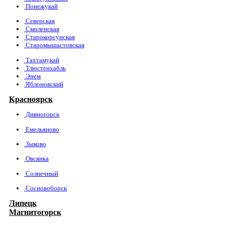
Понежукай
Северская
Смоленская
Старокорсунская
Старомышастовская
Тахтамукай
Тлюстенхабль
Энем
Яблоновский
Красноярск
Дивногорск
Емельяново
Зыково
Овсянка
Солнечный
Сосновоборск
Липецк
Магнитогорск