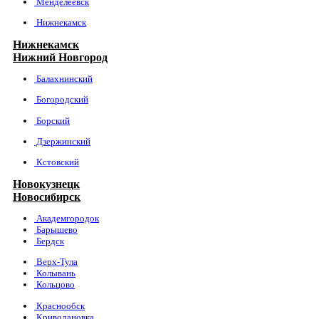
Менделеевск
Нижнекамск
Нижнекамск
Нижний Новгород
Балахнинский
Богородский
Борский
Дзержинский
Кстовский
Новокузнецк
Новосибирск
Академгородок
Барышево
Бердск
Верх-Тула
Колывань
Кольцово
Краснообск
Криводановка