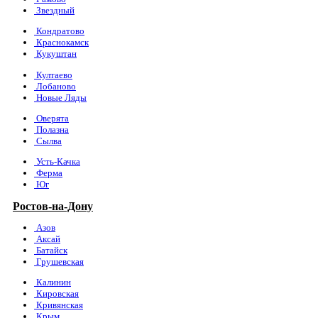
Звездный
Кондратово
Краснокамск
Кукуштан
Култаево
Лобаново
Новые Ляды
Оверята
Полазна
Сылва
Усть-Качка
Ферма
Юг
Ростов-на-Дону
Азов
Аксай
Батайск
Грушевская
Калинин
Кировская
Кривянская
Крым