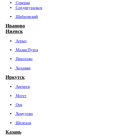
Северка
Среднеуральск
Шабровский
Иваново
Ижевск
Агрыз
Малая Пурга
Пирогово
Хохряки
Иркутск
Ангарск
Мегет
Оек
Хомутово
Шелехов
Казань