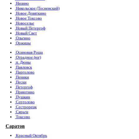
Низино
Никольское (Тосненский)
Новое Девяткино
Новое Токсово
Новоселье
Новый Петергоф
Новый Свет
Ольгино
Оржицы
Осиновая Роща
Отрадное (юг)
п. Дюны
Павловск
Парголово
Пеники
Пески
Петергоф
Приютино
Пушкин
Сертолово
Сестрорецк
Сярьги
Токсово
Саратов
Красный Октябрь