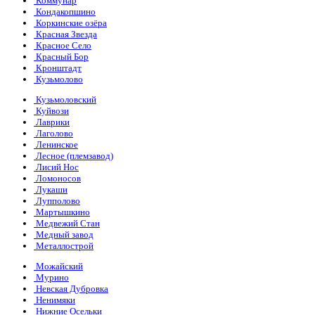
Коммунар
Кондакопшино
Коркинские озёра
Красная Звезда
Красное Село
Красный Бор
Кронштадт
Кузьмолово
Кузьмоловский
Куйвози
Лаврики
Лаголово
Ленинское
Лесное (племзавод)
Лисий Нос
Ломоносов
Лукаши
Лупполово
Мартышкино
Медвежий Стан
Медный завод
Металлострой
Можайский
Мурино
Невская Дубровка
Ненимяки
Нижние Осельки