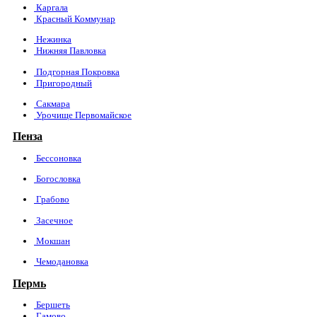
Каргала
Красный Коммунар
Нежинка
Нижняя Павловка
Подгорная Покровка
Пригородный
Сакмара
Урочище Первомайское
Пенза
Бессоновка
Богословка
Грабово
Засечное
Мокшан
Чемодановка
Пермь
Бершеть
Гамово