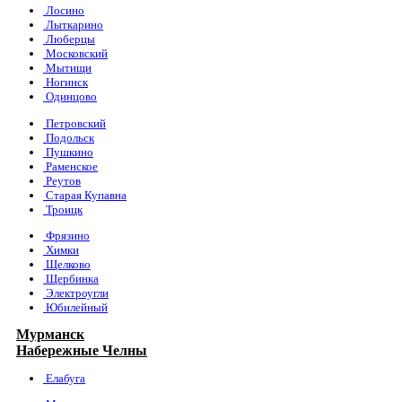
Лосино
Лыткарино
Люберцы
Московский
Мытищи
Ногинск
Одинцово
Петровский
Подольск
Пушкино
Раменское
Реутов
Старая Купавна
Троицк
Фрязино
Химки
Щелково
Щербинка
Электроугли
Юбилейный
Мурманск
Набережные Челны
Елабуга