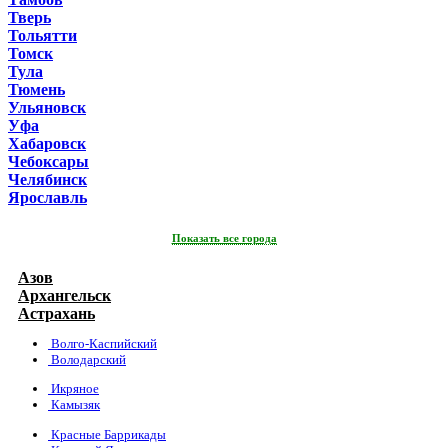
Тверь
Тольятти
Томск
Тула
Тюмень
Ульяновск
Уфа
Хабаровск
Чебоксары
Челябинск
Ярославль
Показать все города
Азов
Архангельск
Астрахань
Волго-Каспийский
Володарский
Икряное
Камызяк
Красные Баррикады