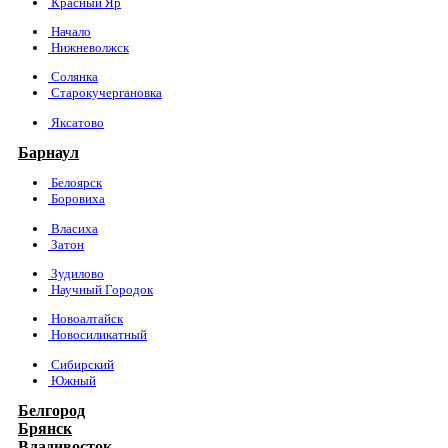
Красный Яр
Начало
Нижневолжск
Солянка
Старокучергановка
Яксатово
Барнаул
Белоярск
Боровиха
Власиха
Затон
Зудилово
Научный Городок
Новоалтайск
Новосиликатный
Сибирский
Южный
Белгород
Брянск
Владивосток