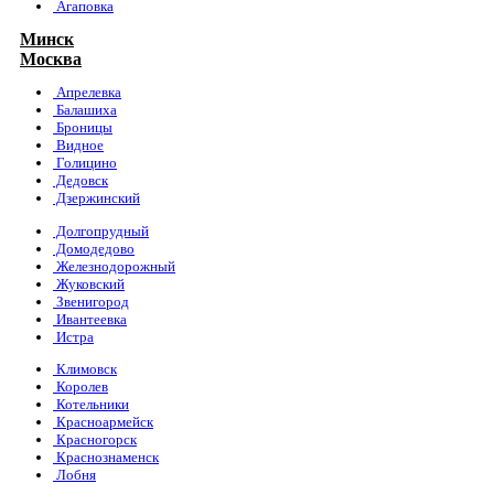
Агаповка
Минск
Москва
Апрелевка
Балашиха
Броницы
Видное
Голицино
Дедовск
Дзержинский
Долгопрудный
Домодедово
Железнодорожный
Жуковский
Звенигород
Ивантеевка
Истра
Климовск
Королев
Котельники
Красноармейск
Красногорск
Краснознаменск
Лобня