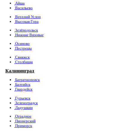
Айша
Васильево
Верхний Услон
Высокая Гора
Зелёнодольск
Нижние Вязовые
Осиново
Пестрецы
Свияжск
Столбищи
Калининград
Багратионовск
Балтийск
Гвардейск
Гурьевск
Зеленоградск
Ладушкин
Отрадное
Пионерский
Приморск