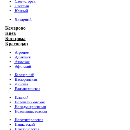
Светлогорск
Светлый
Южный
Янтарный
Кемерово
Киев
Кострома
Краснодар
Агроном
Адыгейск
Азовская
Афипский
Белозерный
Васюринская
Динская
Елизаветинская
Ильский
Нововеличковская
Новодмитриевская
Новомышастовская
Новотитаровская
Пашковский
Пластуновская