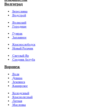
Волгоград
Береславка
Водстрой
Волжский
Городище
Гумрак
Заплавное
Краснослободск
Новый Рогачик
Светлый Яр
Средняя Ахтуба
Воронеж
Воля
Девица
Землянск
Каширское
Колодезный
Краснолесный
Латная
Масловка