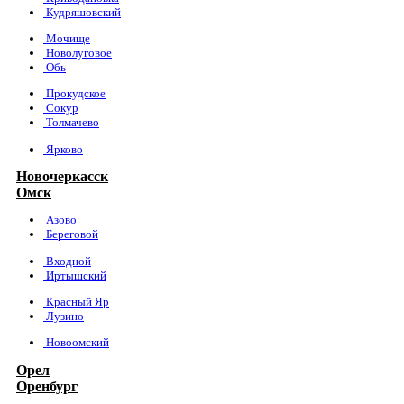
Кудряшовский
Мочище
Новолуговое
Обь
Прокудское
Сокур
Толмачево
Ярково
Новочеркасск
Омск
Азово
Береговой
Входной
Иртышский
Красный Яр
Лузино
Новоомский
Орел
Оренбург