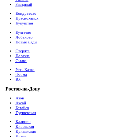
Звездный
Кондратово
Краснокамск
Кукуштан
Култаево
Лобаново
Новые Ляды
Оверята
Полазна
Сылва
Усть-Качка
Ферма
Юг
Ростов-на-Дону
Азов
Аксай
Батайск
Грушевская
Калинин
Кировская
Кривянская
Крым