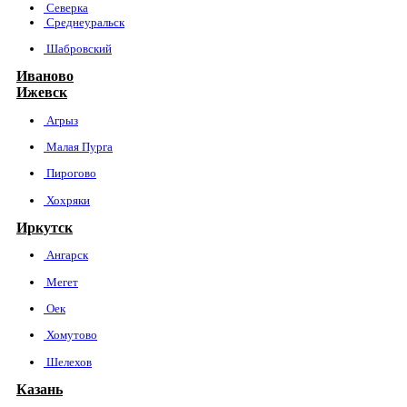
Северка
Среднеуральск
Шабровский
Иваново
Ижевск
Агрыз
Малая Пурга
Пирогово
Хохряки
Иркутск
Ангарск
Мегет
Оек
Хомутово
Шелехов
Казань