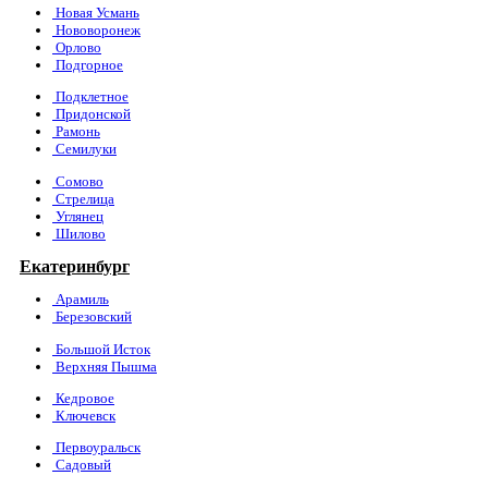
Новая Усмань
Нововоронеж
Орлово
Подгорное
Подклетное
Придонской
Рамонь
Семилуки
Сомово
Стрелица
Углянец
Шилово
Екатеринбург
Арамиль
Березовский
Большой Исток
Верхняя Пышма
Кедровое
Ключевск
Первоуральск
Садовый