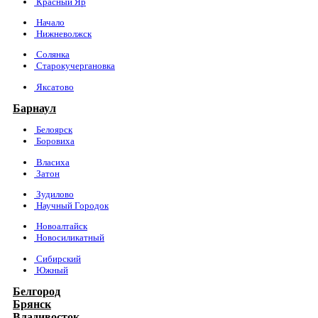
Красный Яр
Начало
Нижневолжск
Солянка
Старокучергановка
Яксатово
Барнаул
Белоярск
Боровиха
Власиха
Затон
Зудилово
Научный Городок
Новоалтайск
Новосиликатный
Сибирский
Южный
Белгород
Брянск
Владивосток