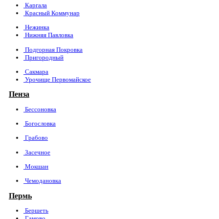
Каргала
Красный Коммунар
Нежинка
Нижняя Павловка
Подгорная Покровка
Пригородный
Сакмара
Урочище Первомайское
Пенза
Бессоновка
Богословка
Грабово
Засечное
Мокшан
Чемодановка
Пермь
Бершеть
Гамово