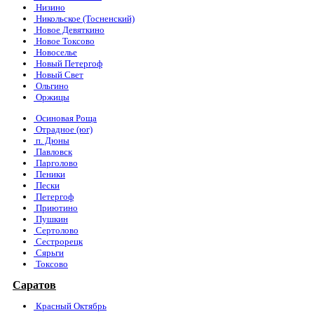
Низино
Никольское (Тосненский)
Новое Девяткино
Новое Токсово
Новоселье
Новый Петергоф
Новый Свет
Ольгино
Оржицы
Осиновая Роща
Отрадное (юг)
п. Дюны
Павловск
Парголово
Пеники
Пески
Петергоф
Приютино
Пушкин
Сертолово
Сестрорецк
Сярьги
Токсово
Саратов
Красный Октябрь