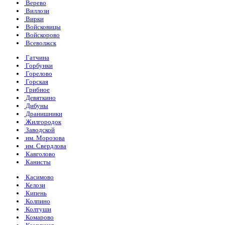
Верево
Виллози
Вирки
Войсковицы
Войскорово
Всеволжск
Гатчина
Горбунки
Горелово
Горская
Грибное
Девяткино
Дибуны
Дранишники
Жилгородок
Заводской
им. Морозова
им. Свердлова
Кавголово
Канисты
Касимово
Келози
Кипень
Колпино
Колтуши
Комарово