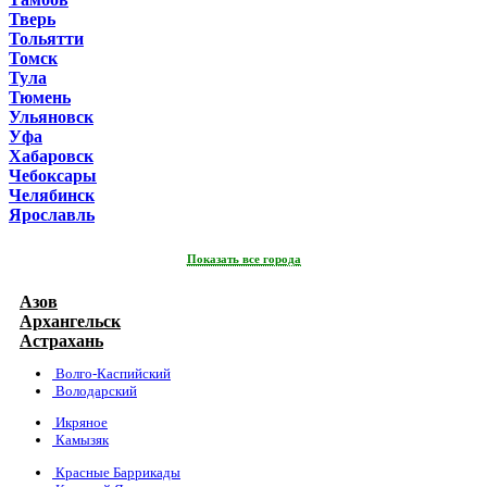
Тверь
Тольятти
Томск
Тула
Тюмень
Ульяновск
Уфа
Хабаровск
Чебоксары
Челябинск
Ярославль
Показать все города
Азов
Архангельск
Астрахань
Волго-Каспийский
Володарский
Икряное
Камызяк
Красные Баррикады