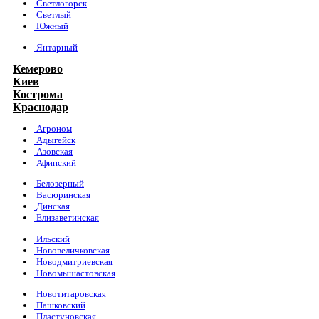
Светлогорск
Светлый
Южный
Янтарный
Кемерово
Киев
Кострома
Краснодар
Агроном
Адыгейск
Азовская
Афипский
Белозерный
Васюринская
Динская
Елизаветинская
Ильский
Нововеличковская
Новодмитриевская
Новомышастовская
Новотитаровская
Пашковский
Пластуновская