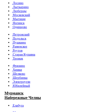
Лосино
Лыткарино
Люберцы
Московский
Мытищи
Ногинск
Одинцово
Петровский
Подольск
Пушкино
Раменское
Реутов
Старая Купавна
Троицк
Фрязино
Химки
Щелково
Щербинка
Электроугли
Юбилейный
Мурманск
Набережные Челны
Елабуга