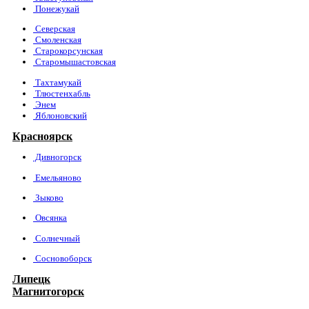
Понежукай
Северская
Смоленская
Старокорсунская
Старомышастовская
Тахтамукай
Тлюстенхабль
Энем
Яблоновский
Красноярск
Дивногорск
Емельяново
Зыково
Овсянка
Солнечный
Сосновоборск
Липецк
Магнитогорск