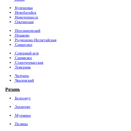
Кулешовка
Новобатайск
Новочеркасск
Ольгинская
Персиановский
Пешково
Родионово-Несветайская
Самарское
Северный ж/м
Синявское
Старочеркасская
Темерник
Чалтырь
Чкаловский
Рязань
Белоомут
Захарово
Мурмино
Поляны