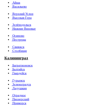
Айша
Васильево
Верхний Услон
Высокая Гора
Зелёнодольск
Нижние Вязовые
Осиново
Пестрецы
Свияжск
Столбищи
Калининград
Багратионовск
Балтийск
Гвардейск
Гурьевск
Зеленоградск
Ладушкин
Отрадное
Пионерский
Приморск