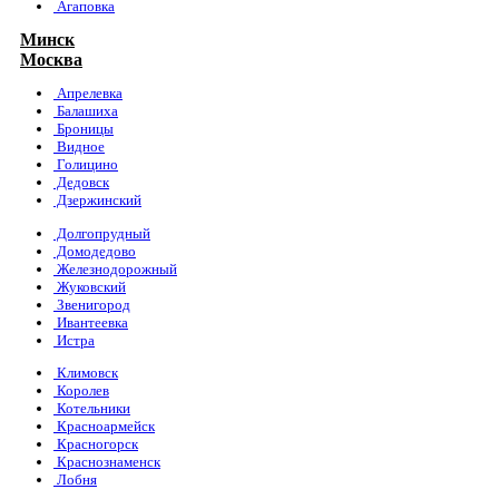
Агаповка
Минск
Москва
Апрелевка
Балашиха
Броницы
Видное
Голицино
Дедовск
Дзержинский
Долгопрудный
Домодедово
Железнодорожный
Жуковский
Звенигород
Ивантеевка
Истра
Климовск
Королев
Котельники
Красноармейск
Красногорск
Краснознаменск
Лобня