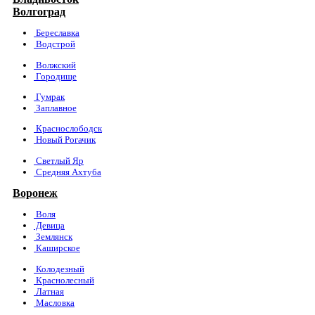
Волгоград
Береславка
Водстрой
Волжский
Городище
Гумрак
Заплавное
Краснослободск
Новый Рогачик
Светлый Яр
Средняя Ахтуба
Воронеж
Воля
Девица
Землянск
Каширское
Колодезный
Краснолесный
Латная
Масловка