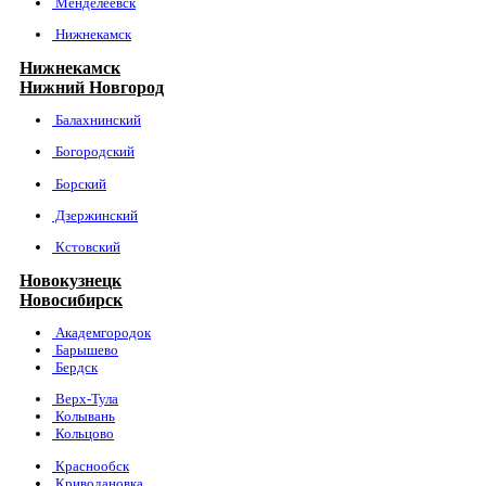
Менделеевск
Нижнекамск
Нижнекамск
Нижний Новгород
Балахнинский
Богородский
Борский
Дзержинский
Кстовский
Новокузнецк
Новосибирск
Академгородок
Барышево
Бердск
Верх-Тула
Колывань
Кольцово
Краснообск
Криводановка