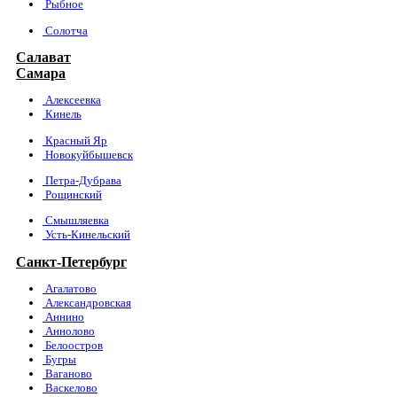
Рыбное
Солотча
Салават
Самара
Алексеевка
Кинель
Красный Яр
Новокуйбышевск
Петра-Дубрава
Рощинский
Смышляевка
Усть-Кинельский
Санкт-Петербург
Агалатово
Александровская
Аннино
Аннолово
Белоостров
Бугры
Ваганово
Васкелово