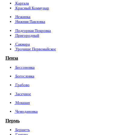
Каргала
Красный Коммунар
Нежинка
Нижняя Павловка
Подгорная Покровка
Пригородный
Сакмара
Урочище Первомайское
Пенза
Бессоновка
Богословка
Грабово
Засечное
Мокшан
Чемодановка
Пермь
Бершеть
Гамово