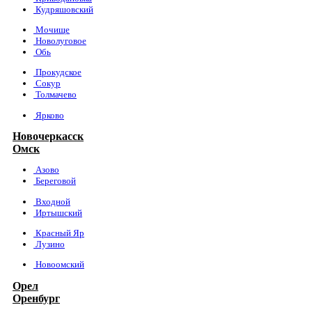
Кудряшовский
Мочище
Новолуговое
Обь
Прокудское
Сокур
Толмачево
Ярково
Новочеркасск
Омск
Азово
Береговой
Входной
Иртышский
Красный Яр
Лузино
Новоомский
Орел
Оренбург