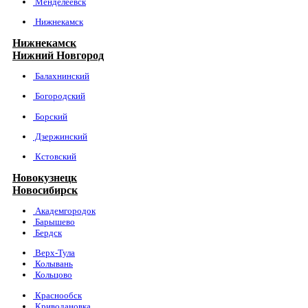
Менделеевск
Нижнекамск
Нижнекамск
Нижний Новгород
Балахнинский
Богородский
Борский
Дзержинский
Кстовский
Новокузнецк
Новосибирск
Академгородок
Барышево
Бердск
Верх-Тула
Колывань
Кольцово
Краснообск
Криводановка