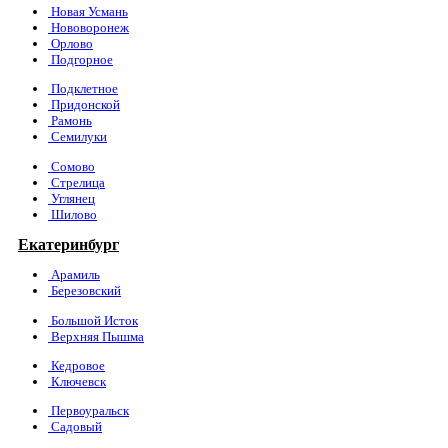
Новая Усмань
Нововоронеж
Орлово
Подгорное
Подклетное
Придонской
Рамонь
Семилуки
Сомово
Стрелица
Углянец
Шилово
Екатеринбург
Арамиль
Березовский
Большой Исток
Верхняя Пышма
Кедровое
Ключевск
Первоуральск
Садовый