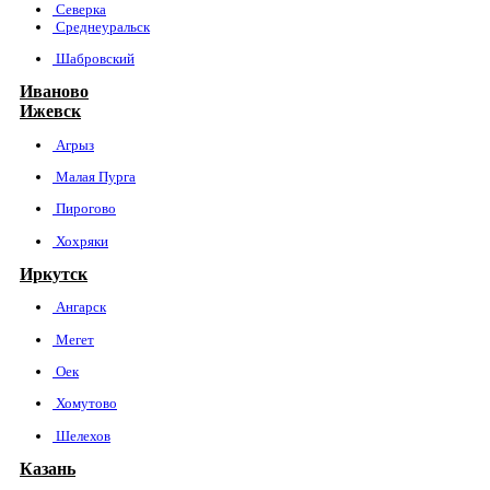
Северка
Среднеуральск
Шабровский
Иваново
Ижевск
Агрыз
Малая Пурга
Пирогово
Хохряки
Иркутск
Ангарск
Мегет
Оек
Хомутово
Шелехов
Казань