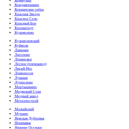
Коммунар
Кондакопшино
Коркинские озёра
Красная Звезда
Красное Село
Красный Бор
Кронштадт
Кузьмолово
Кузьмоловский
Куйвози
Лаврики
Лаголово
Ленинское
Лесное (племзавод)
Лисий Нос
Ломоносов
Лукаши
Лупполово
Мартышкино
Медвежий Стан
Медный завод
Металлострой
Можайский
Мурино
Невская Дубровка
Ненимяки
Нижние Осельки