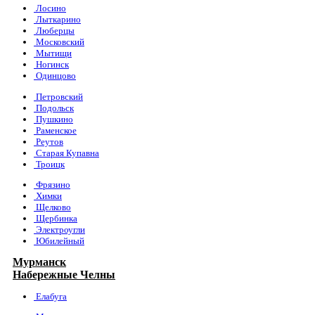
Лосино
Лыткарино
Люберцы
Московский
Мытищи
Ногинск
Одинцово
Петровский
Подольск
Пушкино
Раменское
Реутов
Старая Купавна
Троицк
Фрязино
Химки
Щелково
Щербинка
Электроугли
Юбилейный
Мурманск
Набережные Челны
Елабуга