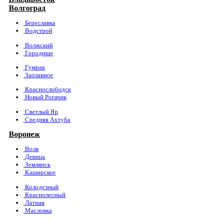
Волгоград
Береславка
Водстрой
Волжский
Городище
Гумрак
Заплавное
Краснослободск
Новый Рогачик
Светлый Яр
Средняя Ахтуба
Воронеж
Воля
Девица
Землянск
Каширское
Колодезный
Краснолесный
Латная
Масловка