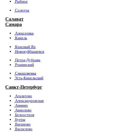
Рыбное
Солотча
Салават
Самара
Алексеевка
Кинель
Красный Яр
Новокуйбышевск
Петра-Дубрава
Рощинский
Смышляевка
Усть-Кинельский
Санкт-Петербург
Агалатово
Александровская
Аннино
Аннолово
Белоостров
Бугры
Ваганово
Васкелово