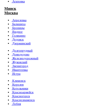
Агаповка
Минск
Москва
Апрелевка
Балашиха
Броницы
Видное
Голицино
Дедовск
Дзержинский
Долгопрудный
Домодедово
Железнодорожный
Жуковский
Звенигород
Ивантеевка
Истра
Климовск
Королев
Котельники
Красноармейск
Красногорск
Краснознаменск
Лобня