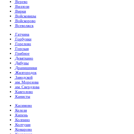
Верево
Виллози
Вирки
Войсковицы
Войскорово
Всеволжск
Гатчина
Горбунки
Горелово
Горская
Грибное
Девяткино
Дибуны
Дранишники
Жилгородок
Заводской
им. Морозова
им. Свердлова
Кавголово
Канисты
Касимово
Келози
Кипень
Колпино
Колтуши
Комарово