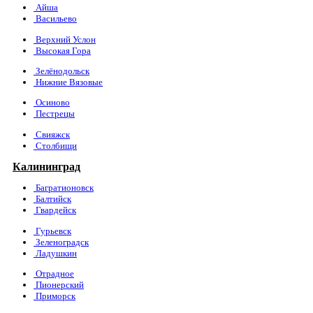
Айша
Васильево
Верхний Услон
Высокая Гора
Зелёнодольск
Нижние Вязовые
Осиново
Пестрецы
Свияжск
Столбищи
Калининград
Багратионовск
Балтийск
Гвардейск
Гурьевск
Зеленоградск
Ладушкин
Отрадное
Пионерский
Приморск