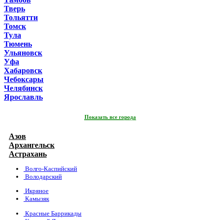
Тверь
Тольятти
Томск
Тула
Тюмень
Ульяновск
Уфа
Хабаровск
Чебоксары
Челябинск
Ярославль
Показать все города
Азов
Архангельск
Астрахань
Волго-Каспийский
Володарский
Икряное
Камызяк
Красные Баррикады