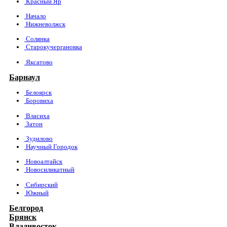
Красный Яр
Начало
Нижневолжск
Солянка
Старокучергановка
Яксатово
Барнаул
Белоярск
Боровиха
Власиха
Затон
Зудилово
Научный Городок
Новоалтайск
Новосиликатный
Сибирский
Южный
Белгород
Брянск
Владивосток