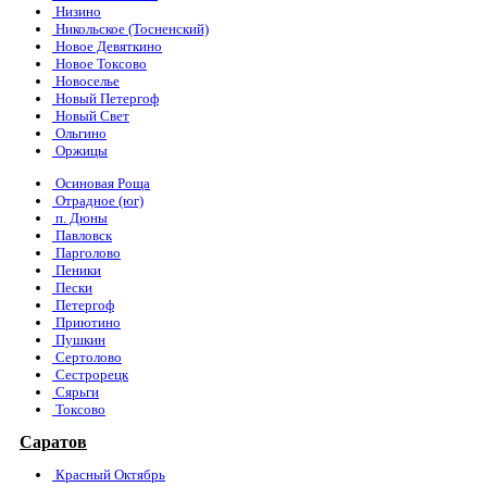
Низино
Никольское (Тосненский)
Новое Девяткино
Новое Токсово
Новоселье
Новый Петергоф
Новый Свет
Ольгино
Оржицы
Осиновая Роща
Отрадное (юг)
п. Дюны
Павловск
Парголово
Пеники
Пески
Петергоф
Приютино
Пушкин
Сертолово
Сестрорецк
Сярьги
Токсово
Саратов
Красный Октябрь