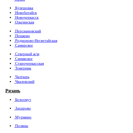
Кулешовка
Новобатайск
Новочеркасск
Ольгинская
Персиановский
Пешково
Родионово-Несветайская
Самарское
Северный ж/м
Синявское
Старочеркасская
Темерник
Чалтырь
Чкаловский
Рязань
Белоомут
Захарово
Мурмино
Поляны