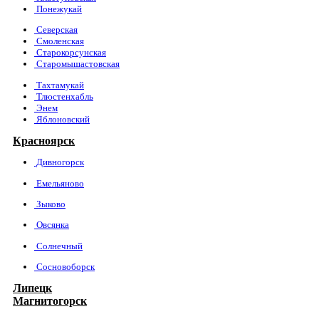
Понежукай
Северская
Смоленская
Старокорсунская
Старомышастовская
Тахтамукай
Тлюстенхабль
Энем
Яблоновский
Красноярск
Дивногорск
Емельяново
Зыково
Овсянка
Солнечный
Сосновоборск
Липецк
Магнитогорск