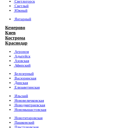
Светлогорск
Светлый
Южный
Янтарный
Кемерово
Киев
Кострома
Краснодар
Агроном
Адыгейск
Азовская
Афипский
Белозерный
Васюринская
Динская
Елизаветинская
Ильский
Нововеличковская
Новодмитриевская
Новомышастовская
Новотитаровская
Пашковский
Пластуновская