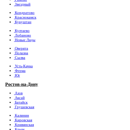
Звездный
Кондратово
Краснокамск
Кукуштан
Култаево
Лобаново
Новые Ляды
Оверята
Полазна
Сылва
Усть-Качка
Ферма
Юг
Ростов-на-Дону
Азов
Аксай
Батайск
Грушевская
Калинин
Кировская
Кривянская
Крым