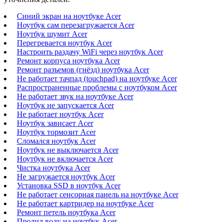
Синий экран на ноутбуке Acer
Ноутбук сам перезагружается Acer
Ноутбук шумит Acer
Перегревается ноутбук Acer
Настроить раздачу WiFi через ноутбук Acer
Ремонт корпуса ноутбука Acer
Ремонт разъемов (гнёзд) ноутбука Acer
Не работает тачпад (touchpad) на ноутбуке Acer
Распространенные проблемы с ноутбуком Acer
Не работает звук на ноутбуке Acer
Ноутбук не запускается Acer
Не работает ноутбук Acer
Ноутбук зависает Acer
Ноутбук тормозит Acer
Сломался ноутбук Acer
Ноутбук не выключается Acer
Ноутбук не включается Acer
Чистка ноутбука Acer
Не загружается ноутбук Acer
Установка SSD в ноутбук Acer
Не работает сенсорная панель на ноутбуке Acer
Не работает картридер на ноутбуке Acer
Ремонт петель ноутбука Acer
Пролил воду на ноутбук Acer