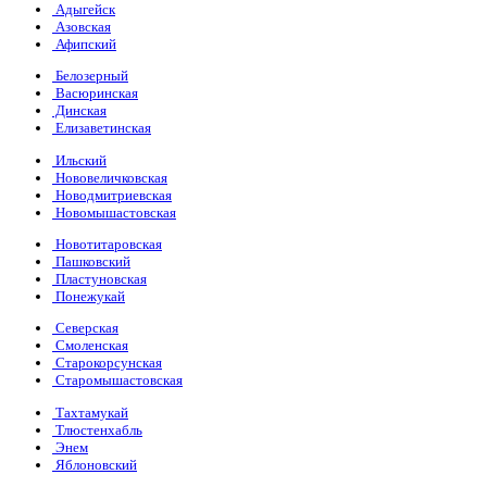
Адыгейск
Азовская
Афипский
Белозерный
Васюринская
Динская
Елизаветинская
Ильский
Нововеличковская
Новодмитриевская
Новомышастовская
Новотитаровская
Пашковский
Пластуновская
Понежукай
Северская
Смоленская
Старокорсунская
Старомышастовская
Тахтамукай
Тлюстенхабль
Энем
Яблоновский