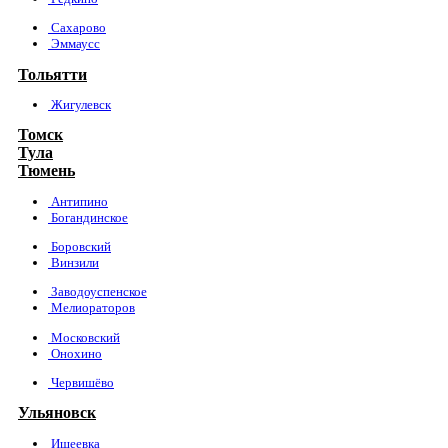
Сахарово
Эммаусс
Тольятти
Жигулевск
Томск
Тула
Тюмень
Антипино
Богандинское
Боровский
Винзили
Заводоуспенское
Мелиораторов
Московский
Онохино
Червишёво
Ульяновск
Ишеевка