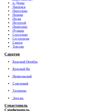
п. Дюны
Павловск
Парголово
Пеники
Пески
Петергоф
Приютино
Пушкин
Сертолово
Сестрорецк
Сярьги
Токсово
Саратов
Красный Октябрь
Красный Яр
Приволжский
Соколовый
Татищево
Энгельс
Севастополь
Симферополь