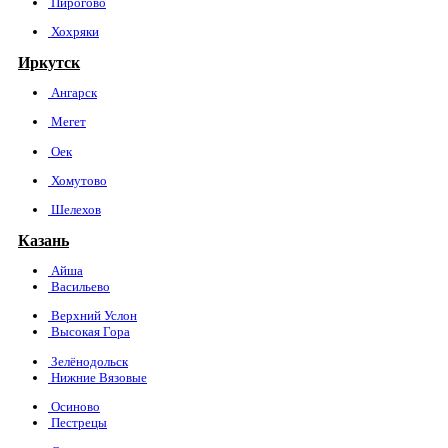
Пирогово
Хохряки
Иркутск
Ангарск
Мегет
Оек
Хомутово
Шелехов
Казань
Айша
Васильево
Верхний Услон
Высокая Гора
Зелёнодольск
Нижние Вязовые
Осиново
Пестрецы