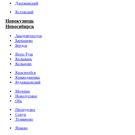
Дзержинский
Кстовский
Новокузнецк
Новосибирск
Академгородок
Барышево
Бердск
Верх-Тула
Колывань
Кольцово
Краснообск
Криводановка
Кудряшовский
Мочище
Новолуговое
Обь
Прокудское
Сокур
Толмачево
Ярково