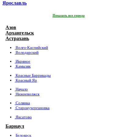
Ярославль
Показать все города
Азов
Архангельск
Астрахань
Волго-Каспийский
Володарский
Икряное
Камызяк
Красные Баррикады
Красный Яр
Начало
Нижневолжск
Солянка
Старокучергановка
Яксатово
Барнаул
Белоярск