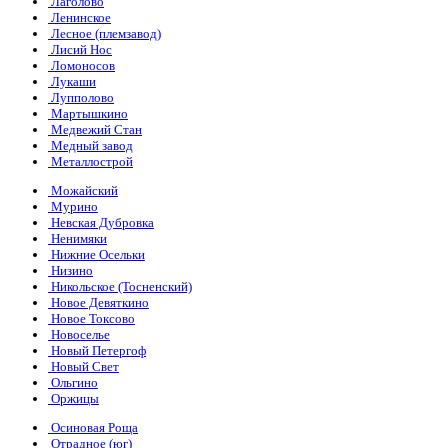
Лаголово
Ленинское
Лесное (племзавод)
Лисий Нос
Ломоносов
Лукаши
Лупполово
Мартышкино
Медвежий Стан
Медный завод
Металлострой
Можайский
Мурино
Невская Дубровка
Ненимяки
Нижние Осельки
Низино
Никольское (Тосненский)
Новое Девяткино
Новое Токсово
Новоселье
Новый Петергоф
Новый Свет
Ольгино
Оржицы
Осиновая Роща
Отрадное (юг)