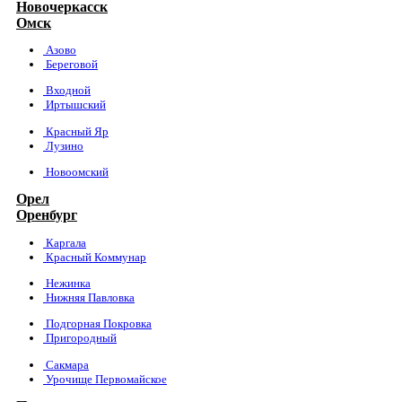
Новочеркасск
Омск
Азово
Береговой
Входной
Иртышский
Красный Яр
Лузино
Новоомский
Орел
Оренбург
Каргала
Красный Коммунар
Нежинка
Нижняя Павловка
Подгорная Покровка
Пригородный
Сакмара
Урочище Первомайское