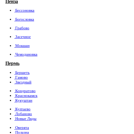
Пенза
Бессоновка
Богословка
Грабово
Засечное
Мокшан
Чемодановка
Пермь
Бершеть
Гамово
Звездный
Кондратово
Краснокамск
Кукуштан
Култаево
Лобаново
Новые Ляды
Оверята
Полазна