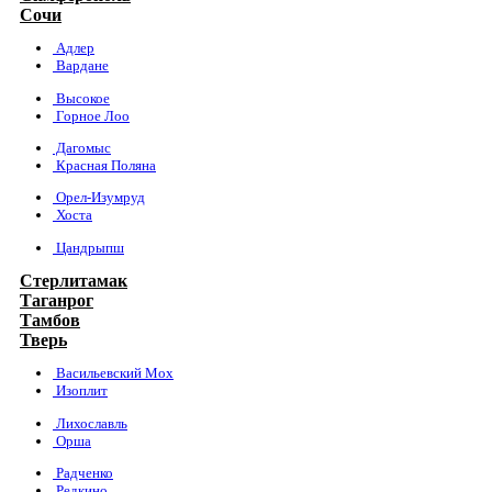
Сочи
Адлер
Вардане
Высокое
Горное Лоо
Дагомыс
Красная Поляна
Орел-Изумруд
Хоста
Цандрыпш
Стерлитамак
Таганрог
Тамбов
Тверь
Васильевский Мох
Изоплит
Лихославль
Орша
Радченко
Редкино