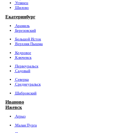
Углянец
Шилово
Екатеринбург
Арамиль
Березовский
Большой Исток
Верхняя Пышма
Кедровое
Ключевск
Первоуральск
Садовый
Северка
Среднеуральск
Шабровский
Иваново
Ижевск
Агрыз
Малая Пурга