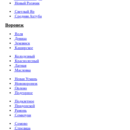
Новый Рогачик
Светлый Яр
Средняя Ахтуба
Воронеж
Воля
Девица
Землянск
Каширское
Колодезный
Краснолесный
Латная
Масловка
Новая Усмань
Нововоронеж
Орлово
Подгорное
Подклетное
Придонской
Рамонь
Семилуки
Сомово
Стрелица