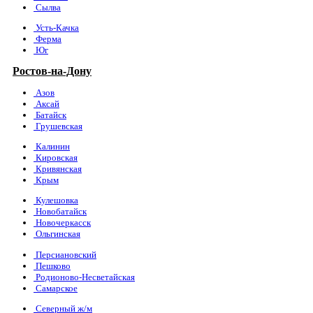
Сылва
Усть-Качка
Ферма
Юг
Ростов-на-Дону
Азов
Аксай
Батайск
Грушевская
Калинин
Кировская
Кривянская
Крым
Кулешовка
Новобатайск
Новочеркасск
Ольгинская
Персиановский
Пешково
Родионово-Несветайская
Самарское
Северный ж/м