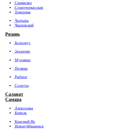
Синявское
Старочеркасская
Темерник
Чалтырь
Чкаловский
Рязань
Белоомут
Захарово
Мурмино
Поляны
Рыбное
Солотча
Салават
Самара
Алексеевка
Кинель
Красный Яр
Новокуйбышевск