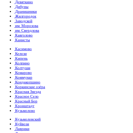
Девяткино
Дибуны
Дранишники
Жилгородок
Заводской
им. Морозова
им. Свердлова
Кавголово
Канисты
Касимово
Келози
Кипень
Колпино
Колтуши
Комарово
Коммунар
Кондакопшино
Коркинские озёра
Красная Звезда
Красное Село
Красный Бор
Кронштадт
Кузьмолово
Кузьмоловский
Куйвози
Лаврики