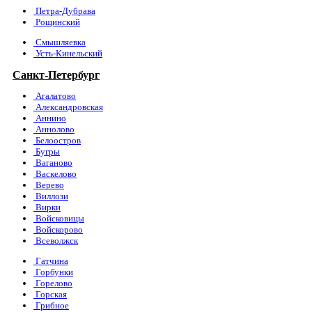
Петра-Дубрава
Рощинский
Смышляевка
Усть-Кинельский
Санкт-Петербург
Агалатово
Александровская
Аннино
Аннолово
Белоостров
Бугры
Ваганово
Васкелово
Верево
Виллози
Вирки
Войсковицы
Войскорово
Всеволжск
Гатчина
Горбунки
Горелово
Горская
Грибное