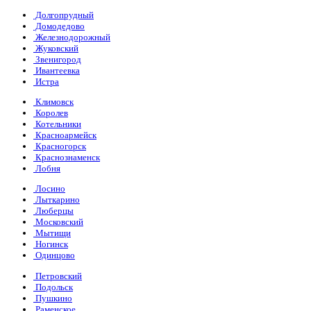
Долгопрудный
Домодедово
Железнодорожный
Жуковский
Звенигород
Ивантеевка
Истра
Климовск
Королев
Котельники
Красноармейск
Красногорск
Краснознаменск
Лобня
Лосино
Лыткарино
Люберцы
Московский
Мытищи
Ногинск
Одинцово
Петровский
Подольск
Пушкино
Раменское