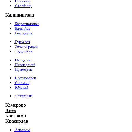
Свияжск
Столбищи
Калининград
Багратионовск
Балтийск
Гвардейск
Гурьевск
Зеленоградск
Ладушкин
Отрадное
Пионерский
Приморск
Светлогорск
Светлый
Южный
Янтарный
Кемерово
Киев
Кострома
Краснодар
Агроном