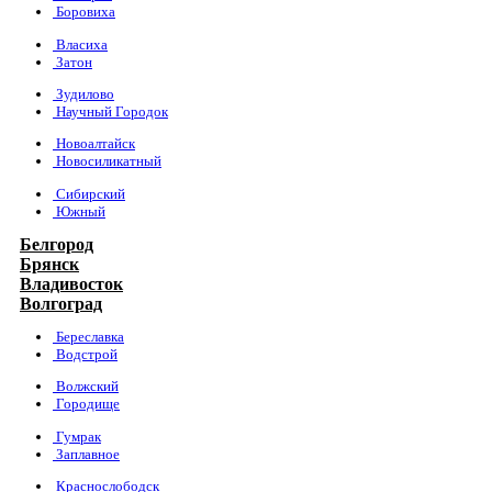
Боровиха
Власиха
Затон
Зудилово
Научный Городок
Новоалтайск
Новосиликатный
Сибирский
Южный
Белгород
Брянск
Владивосток
Волгоград
Береславка
Водстрой
Волжский
Городище
Гумрак
Заплавное
Краснослободск