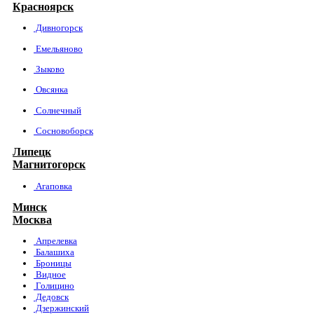
Красноярск
Дивногорск
Емельяново
Зыково
Овсянка
Солнечный
Сосновоборск
Липецк
Магнитогорск
Агаповка
Минск
Москва
Апрелевка
Балашиха
Броницы
Видное
Голицино
Дедовск
Дзержинский