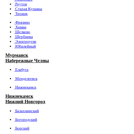
Реутов
Старая Купавна
Троицк
Фрязино
Химки
Щелково
Щербинка
Электроугли
Юбилейный
Мурманск
Набережные Челны
Елабуга
Менделеевск
Нижнекамск
Нижнекамск
Нижний Новгород
Балахнинский
Богородский
Борский