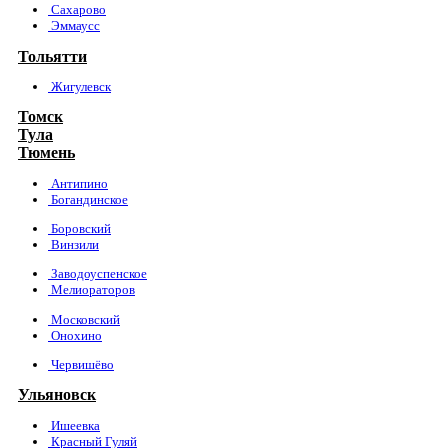
Сахарово
Эммаусс
Тольятти
Жигулевск
Томск
Тула
Тюмень
Антипино
Богандинское
Боровский
Винзили
Заводоуспенское
Мелиораторов
Московский
Онохино
Червишёво
Ульяновск
Ишеевка
Красный Гуляй