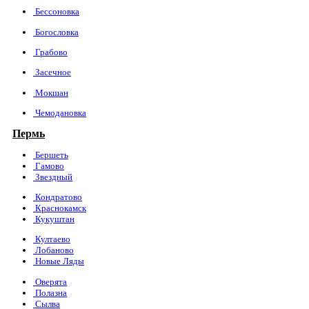
Бессоновка
Богословка
Грабово
Засечное
Мокшан
Чемодановка
Пермь
Бершеть
Гамово
Звездный
Кондратово
Краснокамск
Кукуштан
Култаево
Лобаново
Новые Ляды
Оверята
Полазна
Сылва