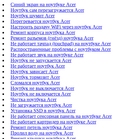
Синий экран на ноутбуке Acer
Ноутбук сам перезагружается Acer
Ноутбук шумит Acer
Перегревается ноутбук Acer
Настроить раздачу WiFi через ноутбук Acer
Ремонт корпуса ноутбука Acer
Ремонт разъемов (гнёзд) ноутбука Acer
Не работает тачпад (touchpad) на ноутбуке Acer
Распространенные проблемы с ноутбуком Acer
Не работает звук на ноутбуке Acer
Ноутбук не запускается Acer
Не работает ноутбук Acer
Ноутбук зависает Acer
Ноутбук тормозит Acer
Сломался ноутбук Acer
Ноутбук не выключается Acer
Ноутбук не включается Acer
Чистка ноутбука Acer
Не загружается ноутбук Acer
Установка SSD в ноутбук Acer
Не работает сенсорная панель на ноутбуке Acer
Не работает картридер на ноутбуке Acer
Ремонт петель ноутбука Acer
Пролил воду на ноутбук Acer
Ремонт крышки ноутбука Acer