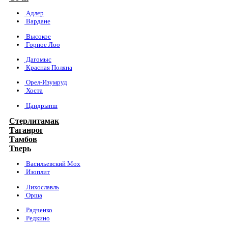
Адлер
Вардане
Высокое
Горное Лоо
Дагомыс
Красная Поляна
Орел-Изумруд
Хоста
Цандрыпш
Стерлитамак
Таганрог
Тамбов
Тверь
Васильевский Мох
Изоплит
Лихославль
Орша
Радченко
Редкино