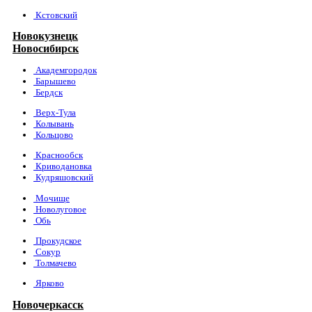
Кстовский
Новокузнецк
Новосибирск
Академгородок
Барышево
Бердск
Верх-Тула
Колывань
Кольцово
Краснообск
Криводановка
Кудряшовский
Мочище
Новолуговое
Обь
Прокудское
Сокур
Толмачево
Ярково
Новочеркасск