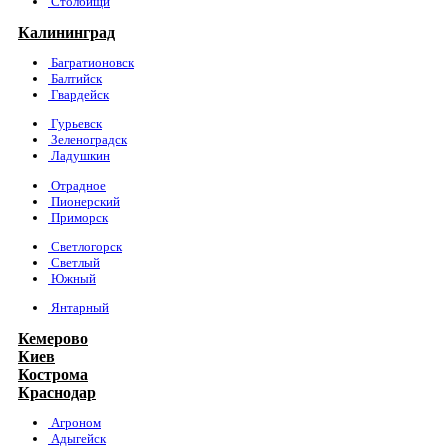
Столбищи
Калининград
Багратионовск
Балтийск
Гвардейск
Гурьевск
Зеленоградск
Ладушкин
Отрадное
Пионерский
Приморск
Светлогорск
Светлый
Южный
Янтарный
Кемерово
Киев
Кострома
Краснодар
Агроном
Адыгейск