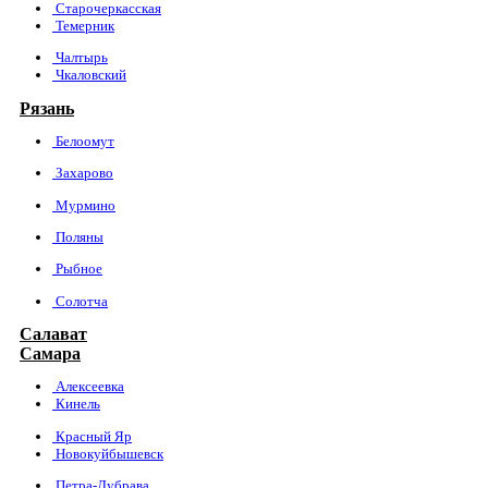
Старочеркасская
Темерник
Чалтырь
Чкаловский
Рязань
Белоомут
Захарово
Мурмино
Поляны
Рыбное
Солотча
Салават
Самара
Алексеевка
Кинель
Красный Яр
Новокуйбышевск
Петра-Дубрава