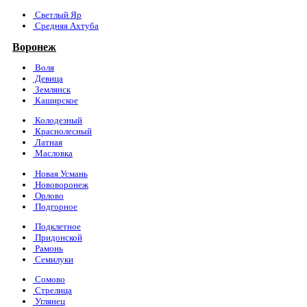
Светлый Яр
Средняя Ахтуба
Воронеж
Воля
Девица
Землянск
Каширское
Колодезный
Краснолесный
Латная
Масловка
Новая Усмань
Нововоронеж
Орлово
Подгорное
Подклетное
Придонской
Рамонь
Семилуки
Сомово
Стрелица
Углянец