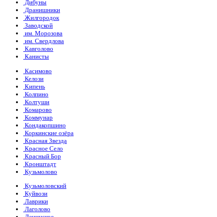
Дибуны
Дранишники
Жилгородок
Заводской
им. Морозова
им. Свердлова
Кавголово
Канисты
Касимово
Келози
Кипень
Колпино
Колтуши
Комарово
Коммунар
Кондакопшино
Коркинские озёра
Красная Звезда
Красное Село
Красный Бор
Кронштадт
Кузьмолово
Кузьмоловский
Куйвози
Лаврики
Лаголово
Ленинское