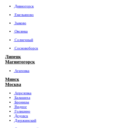
Дивногорск
Емельяново
Зыково
Овсянка
Солнечный
Сосновоборск
Липецк
Магнитогорск
Агаповка
Минск
Москва
Апрелевка
Балашиха
Броницы
Видное
Голицино
Дедовск
Дзержинский