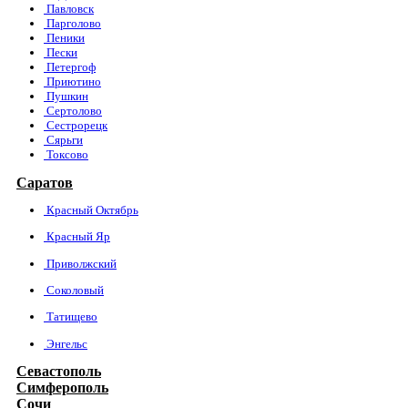
Павловск
Парголово
Пеники
Пески
Петергоф
Приютино
Пушкин
Сертолово
Сестрорецк
Сярьги
Токсово
Саратов
Красный Октябрь
Красный Яр
Приволжский
Соколовый
Татищево
Энгельс
Севастополь
Симферополь
Сочи