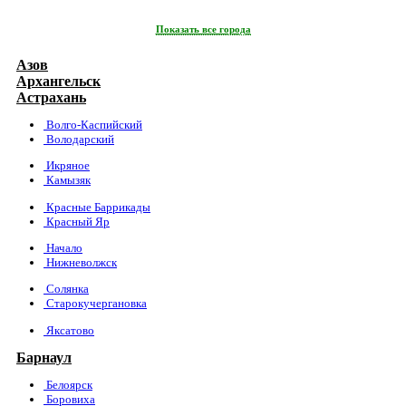
Показать все города
Азов
Архангельск
Астрахань
Волго-Каспийский
Володарский
Икряное
Камызяк
Красные Баррикады
Красный Яр
Начало
Нижневолжск
Солянка
Старокучергановка
Яксатово
Барнаул
Белоярск
Боровиха