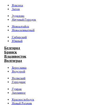
Власиха
Затон
Зудилово
Научный Городок
Новоалтайск
Новосиликатный
Сибирский
Южный
Белгород
Брянск
Владивосток
Волгоград
Береславка
Водстрой
Волжский
Городище
Гумрак
Заплавное
Краснослободск
Новый Рогачик