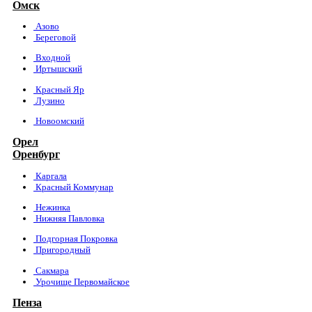
Омск
Азово
Береговой
Входной
Иртышский
Красный Яр
Лузино
Новоомский
Орел
Оренбург
Каргала
Красный Коммунар
Нежинка
Нижняя Павловка
Подгорная Покровка
Пригородный
Сакмара
Урочище Первомайское
Пенза