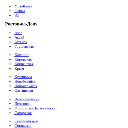
Усть-Качка
Ферма
Юг
Ростов-на-Дону
Азов
Аксай
Батайск
Грушевская
Калинин
Кировская
Кривянская
Крым
Кулешовка
Новобатайск
Новочеркасск
Ольгинская
Персиановский
Пешково
Родионово-Несветайская
Самарское
Северный ж/м
Синявское