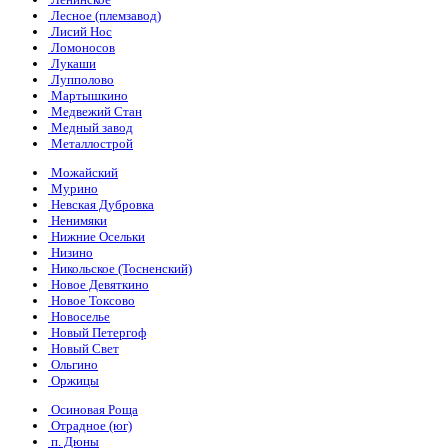
Лесное (племзавод)
Лисий Нос
Ломоносов
Лукаши
Лупполово
Мартышкино
Медвежий Стан
Медный завод
Металлострой
Можайский
Мурино
Невская Дубровка
Ненимяки
Нижние Осельки
Низино
Никольское (Тосненский)
Новое Девяткино
Новое Токсово
Новоселье
Новый Петергоф
Новый Свет
Ольгино
Оржицы
Осиновая Роща
Отрадное (юг)
п. Дюны