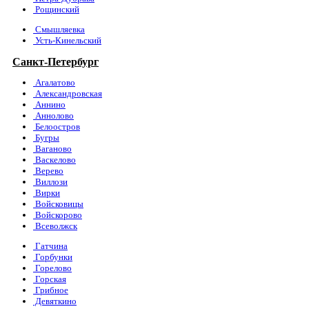
Рощинский
Смышляевка
Усть-Кинельский
Санкт-Петербург
Агалатово
Александровская
Аннино
Аннолово
Белоостров
Бугры
Ваганово
Васкелово
Верево
Виллози
Вирки
Войсковицы
Войскорово
Всеволжск
Гатчина
Горбунки
Горелово
Горская
Грибное
Девяткино