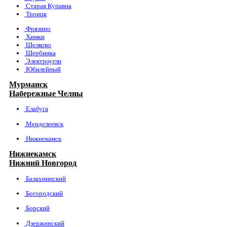
Старая Купавна
Троицк
Фрязино
Химки
Щелково
Щербинка
Электроугли
Юбилейный
Мурманск
Набережные Челны
Елабуга
Менделеевск
Нижнекамск
Нижнекамск
Нижний Новгород
Балахнинский
Богородский
Борский
Дзержинский