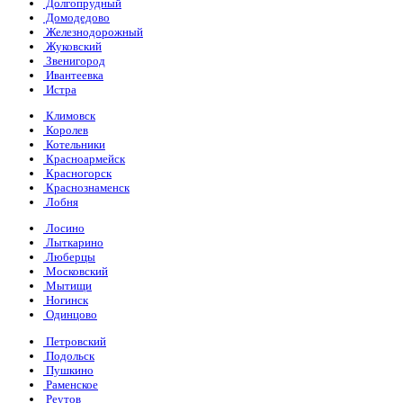
Долгопрудный
Домодедово
Железнодорожный
Жуковский
Звенигород
Ивантеевка
Истра
Климовск
Королев
Котельники
Красноармейск
Красногорск
Краснознаменск
Лобня
Лосино
Лыткарино
Люберцы
Московский
Мытищи
Ногинск
Одинцово
Петровский
Подольск
Пушкино
Раменское
Реутов