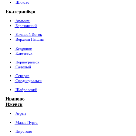
Шилово
Екатеринбург
Арамиль
Березовский
Большой Исток
Верхняя Пышма
Кедровое
Ключевск
Первоуральск
Садовый
Северка
Среднеуральск
Шабровский
Иваново
Ижевск
Агрыз
Малая Пурга
Пирогово