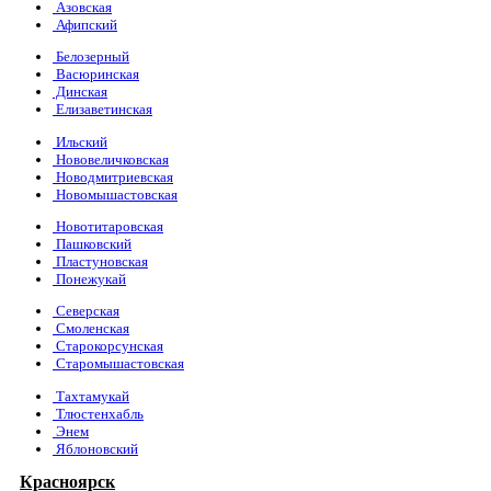
Азовская
Афипский
Белозерный
Васюринская
Динская
Елизаветинская
Ильский
Нововеличковская
Новодмитриевская
Новомышастовская
Новотитаровская
Пашковский
Пластуновская
Понежукай
Северская
Смоленская
Старокорсунская
Старомышастовская
Тахтамукай
Тлюстенхабль
Энем
Яблоновский
Красноярск