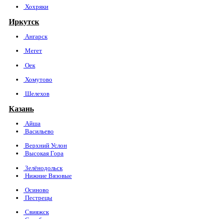
Хохряки
Иркутск
Ангарск
Мегет
Оек
Хомутово
Шелехов
Казань
Айша
Васильево
Верхний Услон
Высокая Гора
Зелёнодольск
Нижние Вязовые
Осиново
Пестрецы
Свияжск