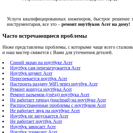
Услуги квалифицированных инженеров, быстрое решение з
инструментария, все это –
ремонт ноутбуков Acer на дому!
Часто встречающиеся проблемы
Ниже представлены проблемы, с которыми чаще всего сталкив
и наш мастер свяжется с Вами для уточнения деталей.
Синий экран на ноутбуке Acer
Ноутбук сам перезагружается Acer
Ноутбук шумит Acer
Перегревается ноутбук Acer
Настроить раздачу WiFi через ноутбук Acer
Ремонт корпуса ноутбука Acer
Ремонт разъемов (гнёзд) ноутбука Acer
Не работает тачпад (touchpad) на ноутбуке Acer
Распространенные проблемы с ноутбуком Acer
Не работает звук на ноутбуке Acer
Ноутбук не запускается Acer
Не работает ноутбук Acer
Ноутбук зависает Acer
Ноутбук тормозит Acer