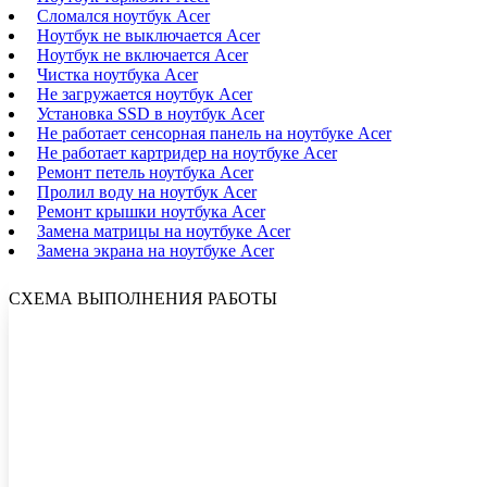
Сломался ноутбук Acer
Ноутбук не выключается Acer
Ноутбук не включается Acer
Чистка ноутбука Acer
Не загружается ноутбук Acer
Установка SSD в ноутбук Acer
Не работает сенсорная панель на ноутбуке Acer
Не работает картридер на ноутбуке Acer
Ремонт петель ноутбука Acer
Пролил воду на ноутбук Acer
Ремонт крышки ноутбука Acer
Замена матрицы на ноутбуке Acer
Замена экрана на ноутбуке Acer
СХЕМА ВЫПОЛНЕНИЯ РАБОТЫ