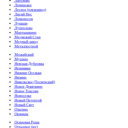
Лаголово
Ленинское
Лесное (племзавод)
Лисий Нос
Ломоносов
Лукаши
Лупполово
Мартышкино
Медвежий Стан
Медный завод
Металлострой
Можайский
Мурино
Невская Дубровка
Ненимяки
Нижние Осельки
Низино
Никольское (Тосненский)
Новое Девяткино
Новое Токсово
Новоселье
Новый Петергоф
Новый Свет
Ольгино
Оржицы
Осиновая Роща
Отрадное (юг)