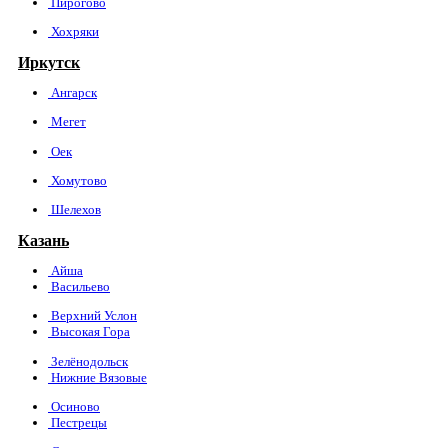
Пирогово
Хохряки
Иркутск
Ангарск
Мегет
Оек
Хомутово
Шелехов
Казань
Айша
Васильево
Верхний Услон
Высокая Гора
Зелёнодольск
Нижние Вязовые
Осиново
Пестрецы