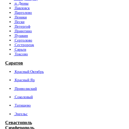
п. Дюны
Павловск
Парголово
Пеники
Пески
Петергоф
Приютино
Пушкин
Сертолово
Сестрорецк
Сярьги
Токсово
Саратов
Красный Октябрь
Красный Яр
Приволжский
Соколовый
Татищево
Энгельс
Севастополь
Симферополь