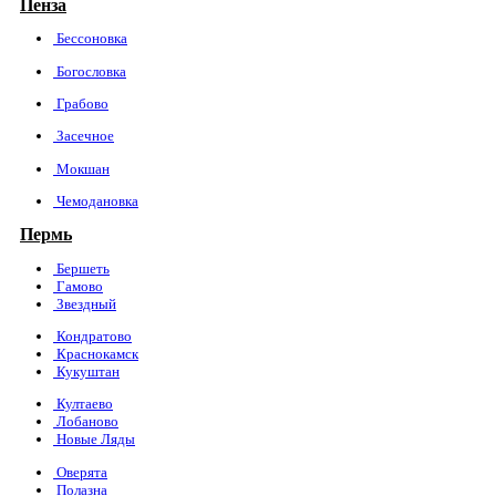
Пенза
Бессоновка
Богословка
Грабово
Засечное
Мокшан
Чемодановка
Пермь
Бершеть
Гамово
Звездный
Кондратово
Краснокамск
Кукуштан
Култаево
Лобаново
Новые Ляды
Оверята
Полазна