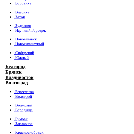
Боровиха
Власиха
Затон
Зудилово
Научный Городок
Новоалтайск
Новосиликатный
Сибирский
Южный
Белгород
Брянск
Владивосток
Волгоград
Береславка
Водстрой
Волжский
Городище
Гумрак
Заплавное
Краснослободск