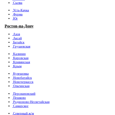
Сылва
Усть-Качка
Ферма
Юг
Ростов-на-Дону
Азов
Аксай
Батайск
Грушевская
Калинин
Кировская
Кривянская
Крым
Кулешовка
Новобатайск
Новочеркасск
Ольгинская
Персиановский
Пешково
Родионово-Несветайская
Самарское
Северный ж/м