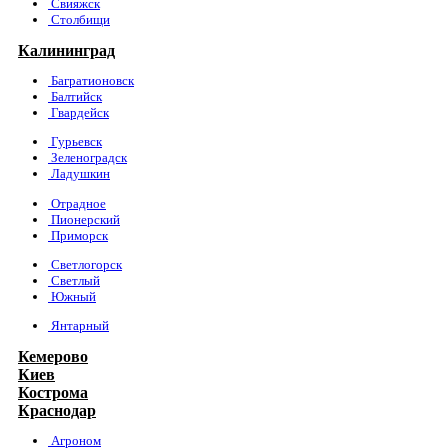
Свияжск
Столбищи
Калининград
Багратионовск
Балтийск
Гвардейск
Гурьевск
Зеленоградск
Ладушкин
Отрадное
Пионерский
Приморск
Светлогорск
Светлый
Южный
Янтарный
Кемерово
Киев
Кострома
Краснодар
Агроном