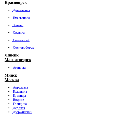
Красноярск
Дивногорск
Емельяново
Зыково
Овсянка
Солнечный
Сосновоборск
Липецк
Магнитогорск
Агаповка
Минск
Москва
Апрелевка
Балашиха
Броницы
Видное
Голицино
Дедовск
Дзержинский