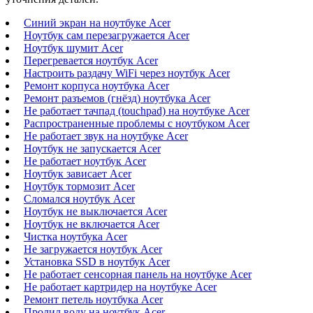
Синий экран на ноутбуке Acer
Ноутбук сам перезагружается Acer
Ноутбук шумит Acer
Перегревается ноутбук Acer
Настроить раздачу WiFi через ноутбук Acer
Ремонт корпуса ноутбука Acer
Ремонт разъемов (гнёзд) ноутбука Acer
Не работает тачпад (touchpad) на ноутбуке Acer
Распространенные проблемы с ноутбуком Acer
Не работает звук на ноутбуке Acer
Ноутбук не запускается Acer
Не работает ноутбук Acer
Ноутбук зависает Acer
Ноутбук тормозит Acer
Сломался ноутбук Acer
Ноутбук не выключается Acer
Ноутбук не включается Acer
Чистка ноутбука Acer
Не загружается ноутбук Acer
Установка SSD в ноутбук Acer
Не работает сенсорная панель на ноутбуке Acer
Не работает картридер на ноутбуке Acer
Ремонт петель ноутбука Acer
Пролил воду на ноутбук Acer