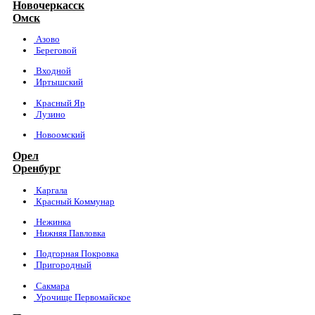
Новочеркасск
Омск
Азово
Береговой
Входной
Иртышский
Красный Яр
Лузино
Новоомский
Орел
Оренбург
Каргала
Красный Коммунар
Нежинка
Нижняя Павловка
Подгорная Покровка
Пригородный
Сакмара
Урочище Первомайское