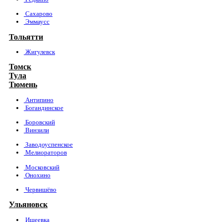
Сахарово
Эммаусс
Тольятти
Жигулевск
Томск
Тула
Тюмень
Антипино
Богандинское
Боровский
Винзили
Заводоуспенское
Мелиораторов
Московский
Онохино
Червишёво
Ульяновск
Ишеевка