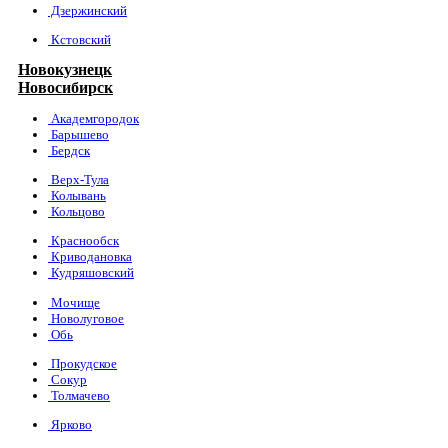
Дзержинский
Кстовский
Новокузнецк
Новосибирск
Академгородок
Барышево
Бердск
Верх-Тула
Колывань
Кольцово
Краснообск
Криводановка
Кудряшовский
Мочище
Новолуговое
Обь
Прокудское
Сокур
Толмачево
Ярково