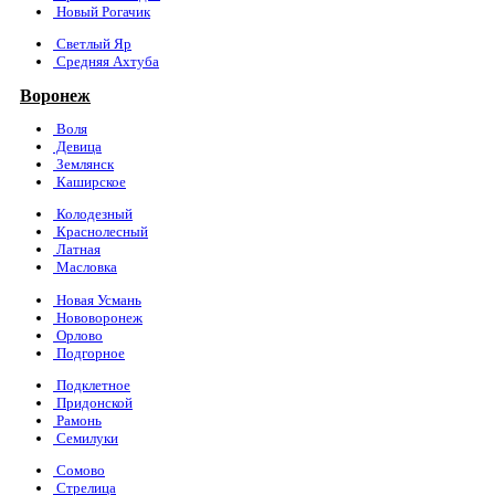
Новый Рогачик
Светлый Яр
Средняя Ахтуба
Воронеж
Воля
Девица
Землянск
Каширское
Колодезный
Краснолесный
Латная
Масловка
Новая Усмань
Нововоронеж
Орлово
Подгорное
Подклетное
Придонской
Рамонь
Семилуки
Сомово
Стрелица