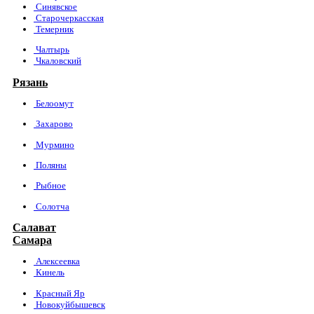
Синявское
Старочеркасская
Темерник
Чалтырь
Чкаловский
Рязань
Белоомут
Захарово
Мурмино
Поляны
Рыбное
Солотча
Салават
Самара
Алексеевка
Кинель
Красный Яр
Новокуйбышевск