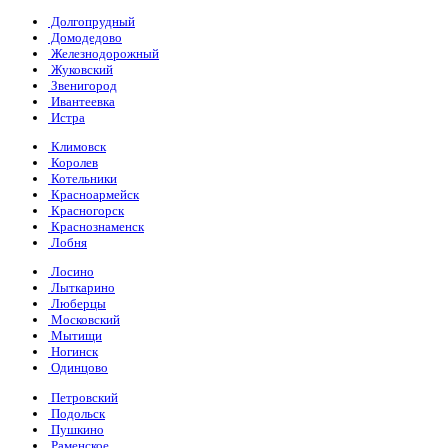
Долгопрудный
Домодедово
Железнодорожный
Жуковский
Звенигород
Ивантеевка
Истра
Климовск
Королев
Котельники
Красноармейск
Красногорск
Краснознаменск
Лобня
Лосино
Лыткарино
Люберцы
Московский
Мытищи
Ногинск
Одинцово
Петровский
Подольск
Пушкино
Раменское