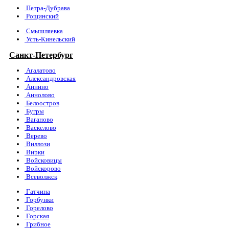
Петра-Дубрава
Рощинский
Смышляевка
Усть-Кинельский
Санкт-Петербург
Агалатово
Александровская
Аннино
Аннолово
Белоостров
Бугры
Ваганово
Васкелово
Верево
Виллози
Вирки
Войсковицы
Войскорово
Всеволжск
Гатчина
Горбунки
Горелово
Горская
Грибное