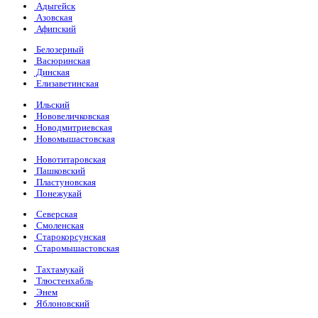
Адыгейск
Азовская
Афипский
Белозерный
Васюринская
Динская
Елизаветинская
Ильский
Нововеличковская
Новодмитриевская
Новомышастовская
Новотитаровская
Пашковский
Пластуновская
Понежукай
Северская
Смоленская
Старокорсунская
Старомышастовская
Тахтамукай
Тлюстенхабль
Энем
Яблоновский