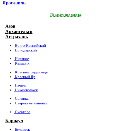
Ярославль
Показать все города
Азов
Архангельск
Астрахань
Волго-Каспийский
Володарский
Икряное
Камызяк
Красные Баррикады
Красный Яр
Начало
Нижневолжск
Солянка
Старокучергановка
Яксатово
Барнаул
Белоярск