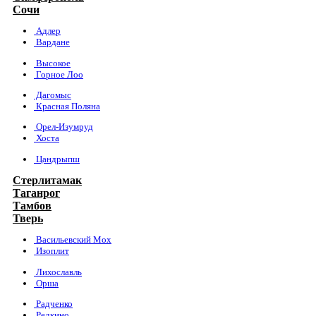
Сочи
Адлер
Вардане
Высокое
Горное Лоо
Дагомыс
Красная Поляна
Орел-Изумруд
Хоста
Цандрыпш
Стерлитамак
Таганрог
Тамбов
Тверь
Васильевский Мох
Изоплит
Лихославль
Орша
Радченко
Редкино