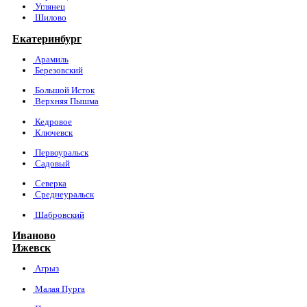
Углянец
Шилово
Екатеринбург
Арамиль
Березовский
Большой Исток
Верхняя Пышма
Кедровое
Ключевск
Первоуральск
Садовый
Северка
Среднеуральск
Шабровский
Иваново
Ижевск
Агрыз
Малая Пурга