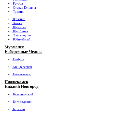
Реутов
Старая Купавна
Троицк
Фрязино
Химки
Щелково
Щербинка
Электроугли
Юбилейный
Мурманск
Набережные Челны
Елабуга
Менделеевск
Нижнекамск
Нижнекамск
Нижний Новгород
Балахнинский
Богородский
Борский