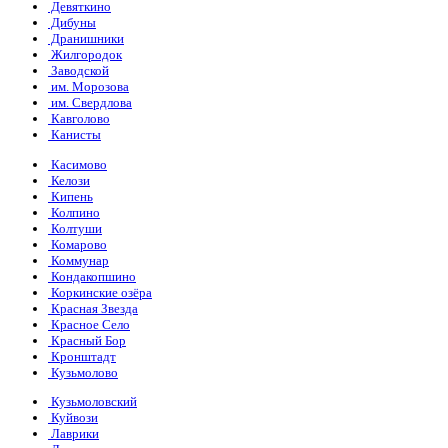
Девяткино
Дибуны
Дранишники
Жилгородок
Заводской
им. Морозова
им. Свердлова
Кавголово
Канисты
Касимово
Келози
Кипень
Колпино
Колтуши
Комарово
Коммунар
Кондакопшино
Коркинские озёра
Красная Звезда
Красное Село
Красный Бор
Кронштадт
Кузьмолово
Кузьмоловский
Куйвози
Лаврики