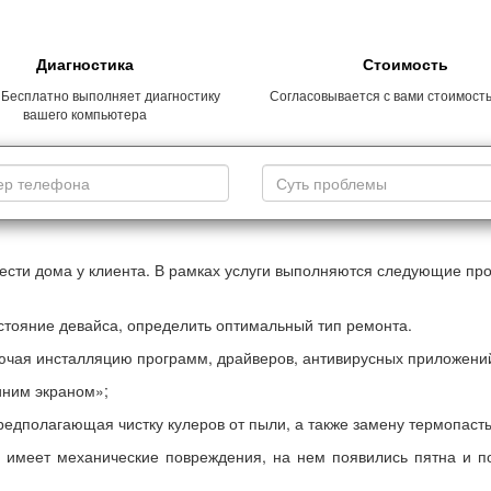
Диагностика
Стоимость
 Бесплатно выполняет диагностику
Согласовывается с вами стоимост
вашего компьютера
сти дома у клиента. В рамках услуги выполняются следующие пр
стояние девайса, определить оптимальный тип ремонта.
ючая инсталляцию программ, драйверов, антивирусных приложений
иним экраном»;
едполагающая чистку кулеров от пыли, а также замену термопаст
 имеет механические повреждения, на нем появились пятна и по