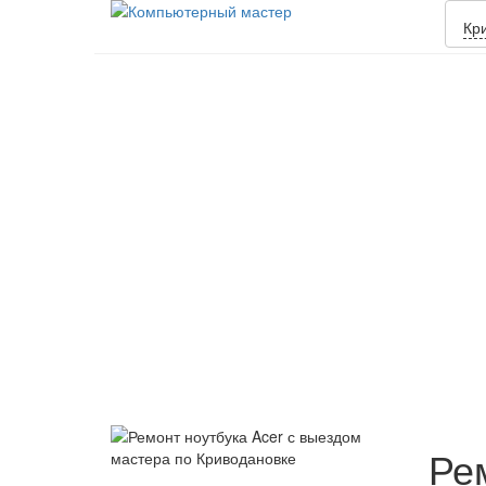
Кр
Ре