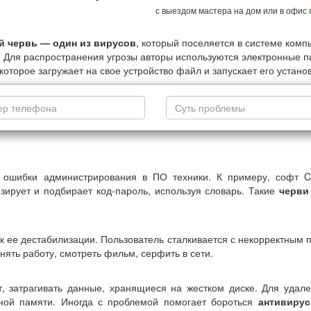
с выездом мастера на дом или в офис
й червь — один из вирусов
, который поселяется в системе комп
 Для распространения угрозы авторы используются электронные пи
которое загружает на свое устройство файл и запускает его установ
ошибки администрирования в ПО техники. К примеру, софт Co
зирует и подбирает код-пароль, используя словарь. Такие
черви
к ее дестабилизации. Пользователь сталкивается с некорректным п
ять работу, смотреть фильм, серфить в сети.
 затрагивать данные, хранящиеся на жестком диске. Для удале
вной памяти. Иногда с проблемой помогает бороться
антивирус