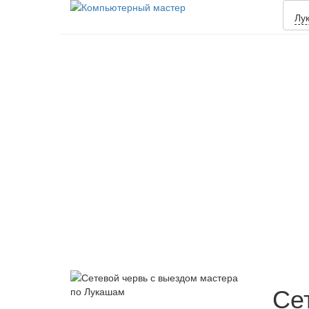
Лу
Се