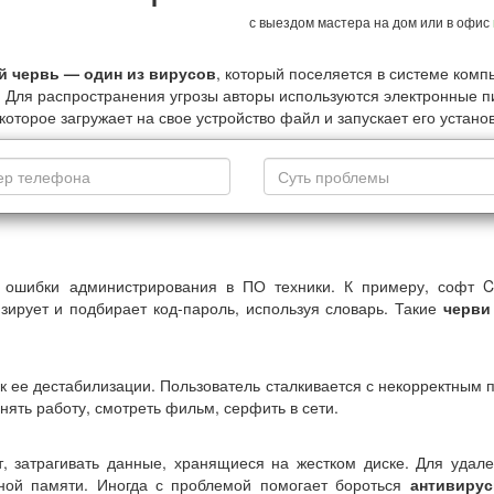
с выездом мастера на дом или в офис
й червь — один из вирусов
, который поселяется в системе комп
 Для распространения угрозы авторы используются электронные пи
которое загружает на свое устройство файл и запускает его установ
ошибки администрирования в ПО техники. К примеру, софт Co
зирует и подбирает код-пароль, используя словарь. Такие
черви
к ее дестабилизации. Пользователь сталкивается с некорректным п
ять работу, смотреть фильм, серфить в сети.
 затрагивать данные, хранящиеся на жестком диске. Для удале
вной памяти. Иногда с проблемой помогает бороться
антивирус