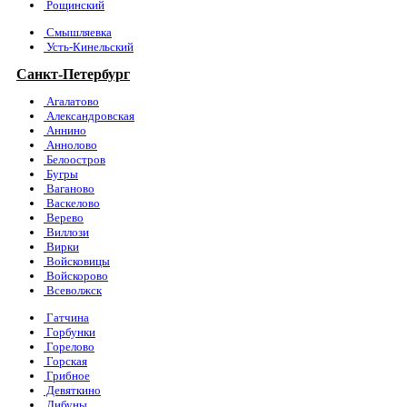
Рощинский
Смышляевка
Усть-Кинельский
Санкт-Петербург
Агалатово
Александровская
Аннино
Аннолово
Белоостров
Бугры
Ваганово
Васкелово
Верево
Виллози
Вирки
Войсковицы
Войскорово
Всеволжск
Гатчина
Горбунки
Горелово
Горская
Грибное
Девяткино
Дибуны