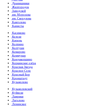
Дранишники
Жилгородок
Заводской
им. Морозова
им. Свердлова
Кавголово
Канисты
Касимово
Келози
Кипень
Колпино
Колтуши
Комарово
Коммунар
Кондакопшино
Коркинские озёра
Красная Звезда
Красное Село
Красный Бор
Кронштадт
Кузьмолово
Кузьмоловский
Куйвози
Лаврики
Лаголово
Ленинское