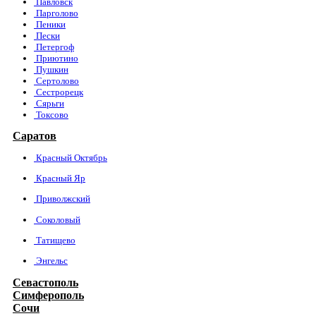
Павловск
Парголово
Пеники
Пески
Петергоф
Приютино
Пушкин
Сертолово
Сестрорецк
Сярьги
Токсово
Саратов
Красный Октябрь
Красный Яр
Приволжский
Соколовый
Татищево
Энгельс
Севастополь
Симферополь
Сочи