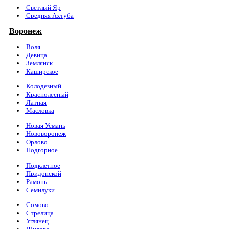
Светлый Яр
Средняя Ахтуба
Воронеж
Воля
Девица
Землянск
Каширское
Колодезный
Краснолесный
Латная
Масловка
Новая Усмань
Нововоронеж
Орлово
Подгорное
Подклетное
Придонской
Рамонь
Семилуки
Сомово
Стрелица
Углянец