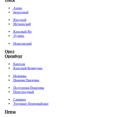
Азово
Береговой
Входной
Иртышский
Красный Яр
Лузино
Новоомский
Орел
Оренбург
Каргала
Красный Коммунар
Нежинка
Нижняя Павловка
Подгорная Покровка
Пригородный
Сакмара
Урочище Первомайское
Пенза