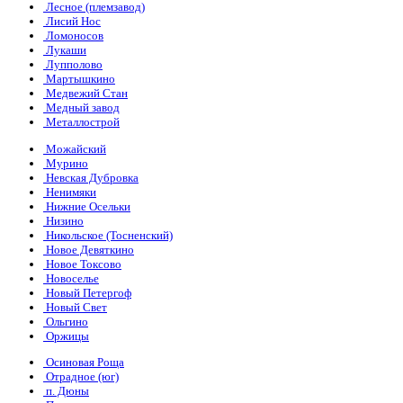
Лесное (племзавод)
Лисий Нос
Ломоносов
Лукаши
Лупполово
Мартышкино
Медвежий Стан
Медный завод
Металлострой
Можайский
Мурино
Невская Дубровка
Ненимяки
Нижние Осельки
Низино
Никольское (Тосненский)
Новое Девяткино
Новое Токсово
Новоселье
Новый Петергоф
Новый Свет
Ольгино
Оржицы
Осиновая Роща
Отрадное (юг)
п. Дюны