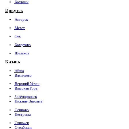
Хохряки
Иркутск
Ангарск
Мегет
Оек
Хомутово
Шелехов
Казань
Айша
Васильево
Верхний Услон
Высокая Гора
Зелёнодольск
Нижние Вязовые
Осиново
Пестрецы
Свияжск
Столбищи