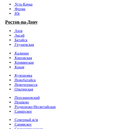
Усть-Качка
Ферма
Юг
Ростов-на-Дону
Азов
Аксай
Батайск
Грушевская
Калинин
Кировская
Кривянская
Крым
Кулешовка
Новобатайск
Новочеркасск
Ольгинская
Персиановский
Пешково
Родионово-Несветайская
Самарское
Северный ж/м
Синявское
Старочеркасская