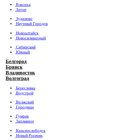
Власиха
Затон
Зудилово
Научный Городок
Новоалтайск
Новосиликатный
Сибирский
Южный
Белгород
Брянск
Владивосток
Волгоград
Береславка
Водстрой
Волжский
Городище
Гумрак
Заплавное
Краснослободск
Новый Рогачик