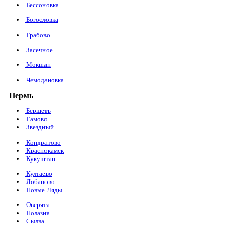
Бессоновка
Богословка
Грабово
Засечное
Мокшан
Чемодановка
Пермь
Бершеть
Гамово
Звездный
Кондратово
Краснокамск
Кукуштан
Култаево
Лобаново
Новые Ляды
Оверята
Полазна
Сылва