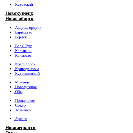
Кстовский
Новокузнецк
Новосибирск
Академгородок
Барышево
Бердск
Верх-Тула
Колывань
Кольцово
Краснообск
Криводановка
Кудряшовский
Мочище
Новолуговое
Обь
Прокудское
Сокур
Толмачево
Ярково
Новочеркасск
Омск