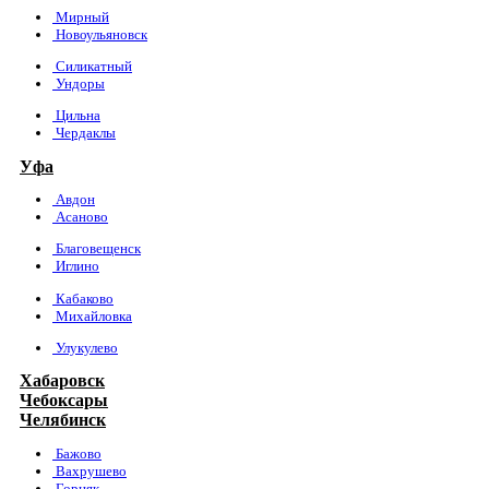
Мирный
Новоульяновск
Силикатный
Ундоры
Цильна
Чердаклы
Уфа
Авдон
Асаново
Благовещенск
Иглино
Кабаково
Михайловка
Улукулево
Хабаровск
Чебоксары
Челябинск
Бажово
Вахрушево
Горняк