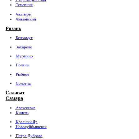
Темерник
Чалтырь
Чкаловский
Рязань
Белоомут
Захарово
Мурмино
Поляны
Рыбное
Солотча
Салават
Самара
Алексеевка
Кинель
Красный Яр
Новокуйбышевск
Петра-Дубрава