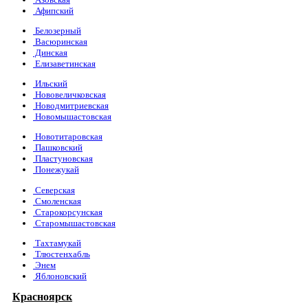
Афипский
Белозерный
Васюринская
Динская
Елизаветинская
Ильский
Нововеличковская
Новодмитриевская
Новомышастовская
Новотитаровская
Пашковский
Пластуновская
Понежукай
Северская
Смоленская
Старокорсунская
Старомышастовская
Тахтамукай
Тлюстенхабль
Энем
Яблоновский
Красноярск