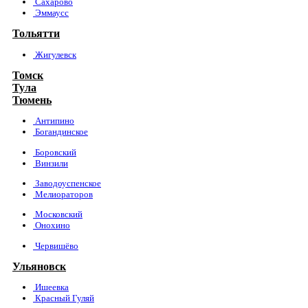
Сахарово
Эммаусс
Тольятти
Жигулевск
Томск
Тула
Тюмень
Антипино
Богандинское
Боровский
Винзили
Заводоуспенское
Мелиораторов
Московский
Онохино
Червишёво
Ульяновск
Ишеевка
Красный Гуляй