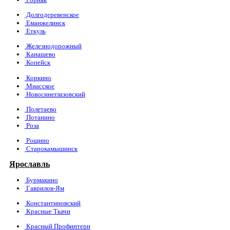
Долгодеревенское
Еманжелинск
Еткуль
Железнодорожный
Канашево
Копейск
Коркино
Миасское
Новосинеглазовский
Полетаево
Потанино
Роза
Рощино
Старокамышинск
Ярославль
Бурмакино
Гаврилов-Ям
Константиновский
Красные Ткачи
Красный Профинтерн