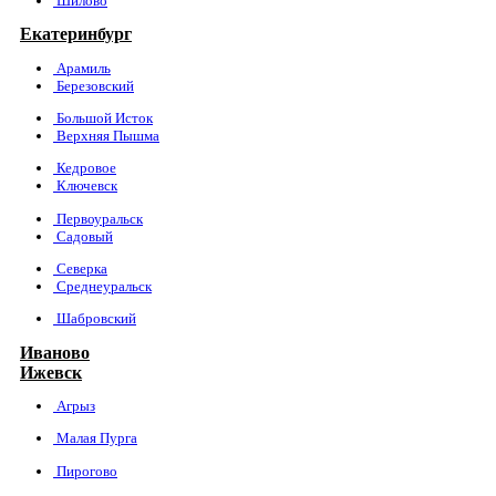
Шилово
Екатеринбург
Арамиль
Березовский
Большой Исток
Верхняя Пышма
Кедровое
Ключевск
Первоуральск
Садовый
Северка
Среднеуральск
Шабровский
Иваново
Ижевск
Агрыз
Малая Пурга
Пирогово