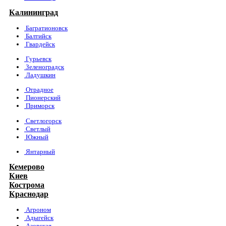
Калининград
Багратионовск
Балтийск
Гвардейск
Гурьевск
Зеленоградск
Ладушкин
Отрадное
Пионерский
Приморск
Светлогорск
Светлый
Южный
Янтарный
Кемерово
Киев
Кострома
Краснодар
Агроном
Адыгейск
Азовская