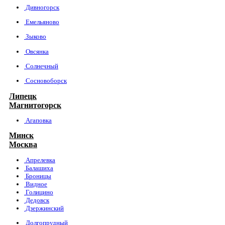
Дивногорск
Емельяново
Зыково
Овсянка
Солнечный
Сосновоборск
Липецк
Магнитогорск
Агаповка
Минск
Москва
Апрелевка
Балашиха
Броницы
Видное
Голицино
Дедовск
Дзержинский
Долгопрудный