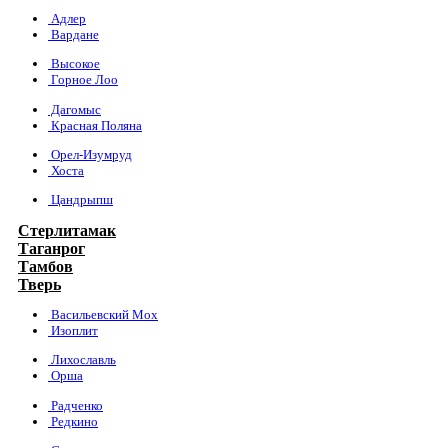
Адлер
Вардане
Высокое
Горное Лоо
Дагомыс
Красная Поляна
Орел-Изумруд
Хоста
Цандрыпш
Стерлитамак
Таганрог
Тамбов
Тверь
Васильевский Мох
Изоплит
Лихославль
Орша
Радченко
Редкино