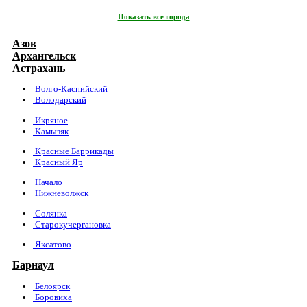
Показать все города
Азов
Архангельск
Астрахань
Волго-Каспийский
Володарский
Икряное
Камызяк
Красные Баррикады
Красный Яр
Начало
Нижневолжск
Солянка
Старокучергановка
Яксатово
Барнаул
Белоярск
Боровиха