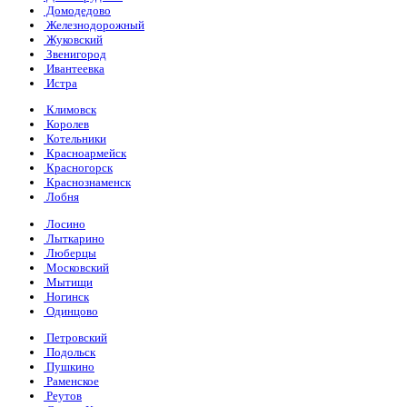
Домодедово
Железнодорожный
Жуковский
Звенигород
Ивантеевка
Истра
Климовск
Королев
Котельники
Красноармейск
Красногорск
Краснознаменск
Лобня
Лосино
Лыткарино
Люберцы
Московский
Мытищи
Ногинск
Одинцово
Петровский
Подольск
Пушкино
Раменское
Реутов