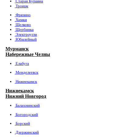
Старая Купавна
Троицк
Фрязино
Химки
Щелково
Щербинка
Электроугли
Юбилейный
Мурманск
Набережные Челны
Елабуга
Менделеевск
Нижнекамск
Нижнекамск
Нижний Новгород
Балахнинский
Богородский
Борский
Дзержинский