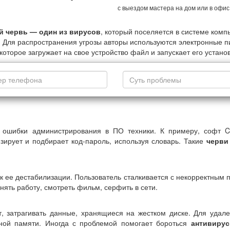
с выездом мастера на дом или в офи
й червь — один из вирусов
, который поселяется в системе комп
 Для распространения угрозы авторы используются электронные пи
которое загружает на свое устройство файл и запускает его установ
ошибки администрирования в ПО техники. К примеру, софт Co
зирует и подбирает код-пароль, используя словарь. Такие
черви
к ее дестабилизации. Пользователь сталкивается с некорректным п
ять работу, смотреть фильм, серфить в сети.
 затрагивать данные, хранящиеся на жестком диске. Для удале
вной памяти. Иногда с проблемой помогает бороться
антивирус