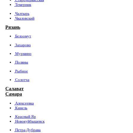
Темерник
Чалтырь
Чкаловский
Рязань
Белоомут
Захарово
Мурмино
Поляны
Рыбное
Солотча
Салават
Самара
Алексеевка
Кинель
Красный Яр
Новокуйбышевск
Петра-Дубрава