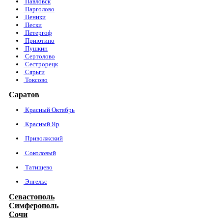
Павловск
Парголово
Пеники
Пески
Петергоф
Приютино
Пушкин
Сертолово
Сестрорецк
Сярьги
Токсово
Саратов
Красный Октябрь
Красный Яр
Приволжский
Соколовый
Татищево
Энгельс
Севастополь
Симферополь
Сочи