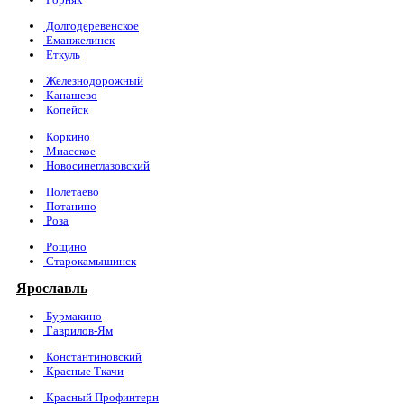
Долгодеревенское
Еманжелинск
Еткуль
Железнодорожный
Канашево
Копейск
Коркино
Миасское
Новосинеглазовский
Полетаево
Потанино
Роза
Рощино
Старокамышинск
Ярославль
Бурмакино
Гаврилов-Ям
Константиновский
Красные Ткачи
Красный Профинтерн