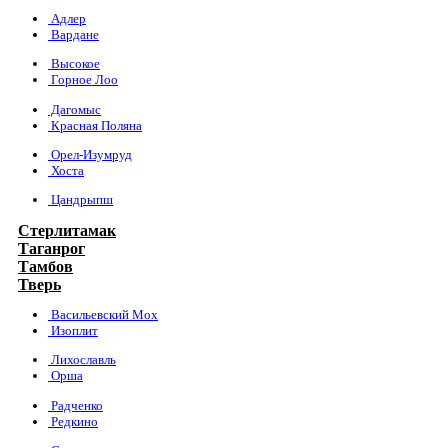
Адлер
Вардане
Высокое
Горное Лоо
Дагомыс
Красная Поляна
Орел-Изумруд
Хоста
Цандрыпш
Стерлитамак
Таганрог
Тамбов
Тверь
Васильевский Мох
Изоплит
Лихославль
Орша
Радченко
Редкино