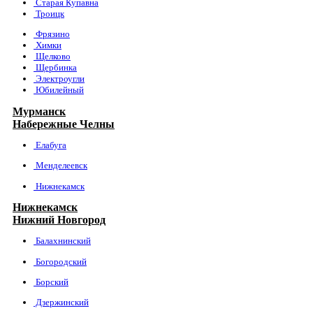
Старая Купавна
Троицк
Фрязино
Химки
Щелково
Щербинка
Электроугли
Юбилейный
Мурманск
Набережные Челны
Елабуга
Менделеевск
Нижнекамск
Нижнекамск
Нижний Новгород
Балахнинский
Богородский
Борский
Дзержинский