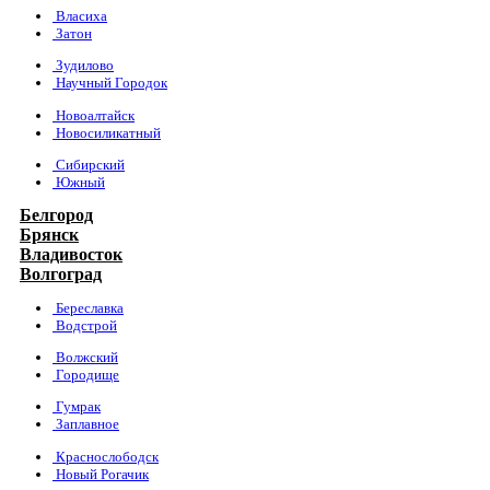
Власиха
Затон
Зудилово
Научный Городок
Новоалтайск
Новосиликатный
Сибирский
Южный
Белгород
Брянск
Владивосток
Волгоград
Береславка
Водстрой
Волжский
Городище
Гумрак
Заплавное
Краснослободск
Новый Рогачик