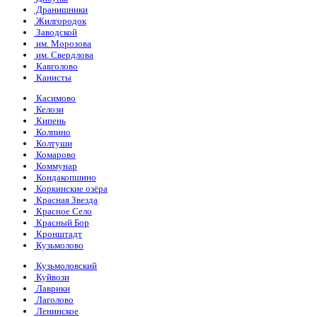
Дранишники
Жилгородок
Заводской
им. Морозова
им. Свердлова
Кавголово
Канисты
Касимово
Келози
Кипень
Колпино
Колтуши
Комарово
Коммунар
Кондакопшино
Коркинские озёра
Красная Звезда
Красное Село
Красный Бор
Кронштадт
Кузьмолово
Кузьмоловский
Куйвози
Лаврики
Лаголово
Ленинское