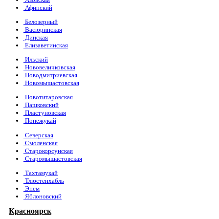
Афипский
Белозерный
Васюринская
Динская
Елизаветинская
Ильский
Нововеличковская
Новодмитриевская
Новомышастовская
Новотитаровская
Пашковский
Пластуновская
Понежукай
Северская
Смоленская
Старокорсунская
Старомышастовская
Тахтамукай
Тлюстенхабль
Энем
Яблоновский
Красноярск