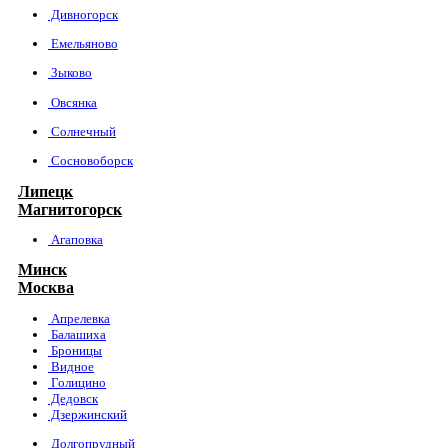
Дивногорск
Емельяново
Зыково
Овсянка
Солнечный
Сосновоборск
Липецк
Магнитогорск
Агаповка
Минск
Москва
Апрелевка
Балашиха
Броницы
Видное
Голицино
Дедовск
Дзержинский
Долгопрудный