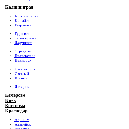
Калининград
Багратионовск
Балтийск
Гвардейск
Гурьевск
Зеленоградск
Ладушкин
Отрадное
Пионерский
Приморск
Светлогорск
Светлый
Южный
Янтарный
Кемерово
Киев
Кострома
Краснодар
Агроном
Адыгейск
Азовская