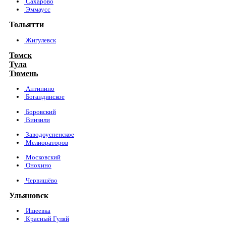
Сахарово
Эммаусс
Тольятти
Жигулевск
Томск
Тула
Тюмень
Антипино
Богандинское
Боровский
Винзили
Заводоуспенское
Мелиораторов
Московский
Онохино
Червишёво
Ульяновск
Ишеевка
Красный Гуляй