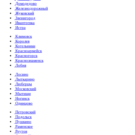
Домодедово
Железнодорожный
Жуковский
Звенигород
Ивантеевка
Истра
Климовск
Королев
Котельники
Красноармейск
Красногорск
Краснознаменск
Лобня
Лосино
Лыткарино
Люберцы
Московский
Мытищи
Ногинск
Одинцово
Петровский
Подольск
Пушкино
Раменское
Реутов