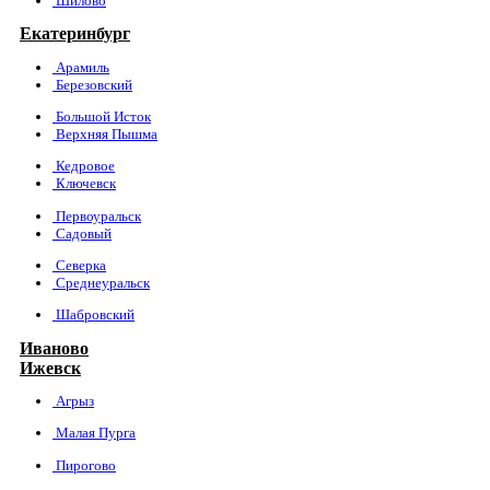
Шилово
Екатеринбург
Арамиль
Березовский
Большой Исток
Верхняя Пышма
Кедровое
Ключевск
Первоуральск
Садовый
Северка
Среднеуральск
Шабровский
Иваново
Ижевск
Агрыз
Малая Пурга
Пирогово