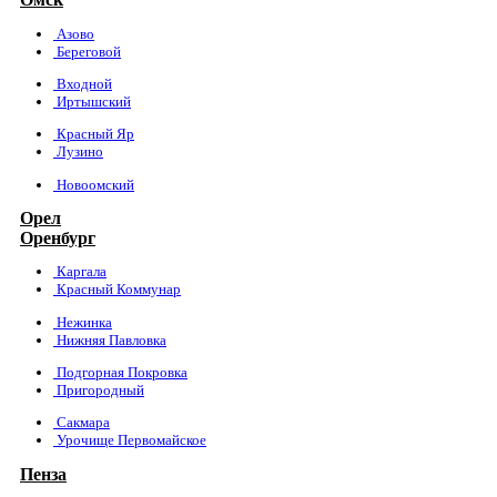
Азово
Береговой
Входной
Иртышский
Красный Яр
Лузино
Новоомский
Орел
Оренбург
Каргала
Красный Коммунар
Нежинка
Нижняя Павловка
Подгорная Покровка
Пригородный
Сакмара
Урочище Первомайское
Пенза