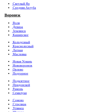
Светлый Яр
Средняя Ахтуба
Воронеж
Воля
Девица
Землянск
Каширское
Колодезный
Краснолесный
Латная
Масловка
Новая Усмань
Нововоронеж
Орлово
Подгорное
Подклетное
Придонской
Рамонь
Семилуки
Сомово
Стрелица
Углянец