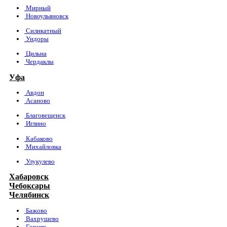
Мирный
Новоульяновск
Силикатный
Ундоры
Цильна
Чердаклы
Уфа
Авдон
Асаново
Благовещенск
Иглино
Кабаково
Михайловка
Улукулево
Хабаровск
Чебоксары
Челябинск
Бажово
Вахрушево
Горняк