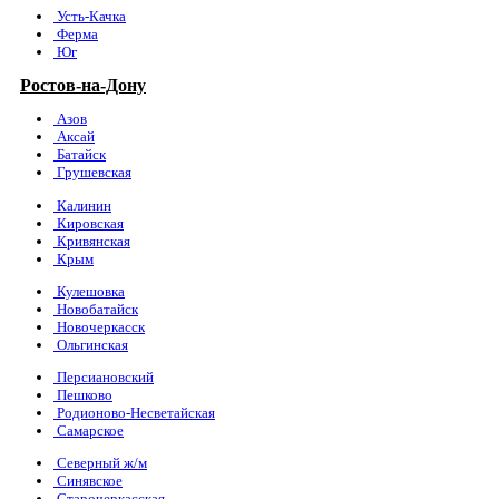
Усть-Качка
Ферма
Юг
Ростов-на-Дону
Азов
Аксай
Батайск
Грушевская
Калинин
Кировская
Кривянская
Крым
Кулешовка
Новобатайск
Новочеркасск
Ольгинская
Персиановский
Пешково
Родионово-Несветайская
Самарское
Северный ж/м
Синявское
Старочеркасская