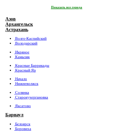
Показать все города
Азов
Архангельск
Астрахань
Волго-Каспийский
Володарский
Икряное
Камызяк
Красные Баррикады
Красный Яр
Начало
Нижневолжск
Солянка
Старокучергановка
Яксатово
Барнаул
Белоярск
Боровиха