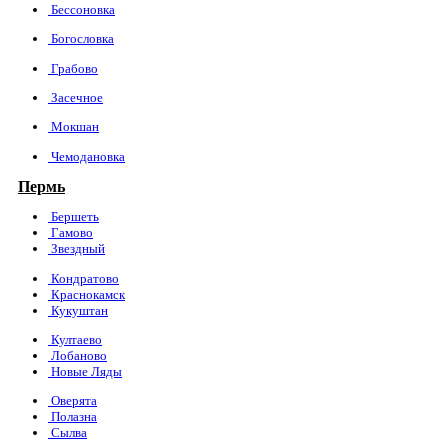
Бессоновка
Богословка
Грабово
Засечное
Мокшан
Чемодановка
Пермь
Бершеть
Гамово
Звездный
Кондратово
Краснокамск
Кукуштан
Култаево
Лобаново
Новые Ляды
Оверята
Полазна
Сылва