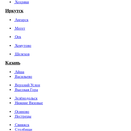
Хохряки
Иркутск
Ангарск
Мегет
Оек
Хомутово
Шелехов
Казань
Айша
Васильево
Верхний Услон
Высокая Гора
Зелёнодольск
Нижние Вязовые
Осиново
Пестрецы
Свияжск
Столбищи