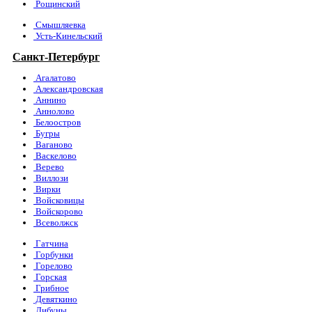
Рощинский
Смышляевка
Усть-Кинельский
Санкт-Петербург
Агалатово
Александровская
Аннино
Аннолово
Белоостров
Бугры
Ваганово
Васкелово
Верево
Виллози
Вирки
Войсковицы
Войскорово
Всеволжск
Гатчина
Горбунки
Горелово
Горская
Грибное
Девяткино
Дибуны