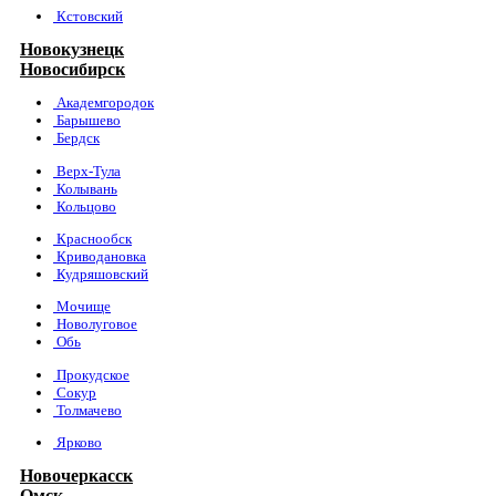
Кстовский
Новокузнецк
Новосибирск
Академгородок
Барышево
Бердск
Верх-Тула
Колывань
Кольцово
Краснообск
Криводановка
Кудряшовский
Мочище
Новолуговое
Обь
Прокудское
Сокур
Толмачево
Ярково
Новочеркасск
Омск