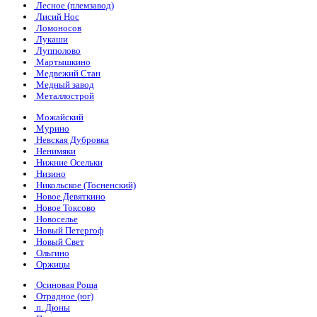
Лесное (племзавод)
Лисий Нос
Ломоносов
Лукаши
Лупполово
Мартышкино
Медвежий Стан
Медный завод
Металлострой
Можайский
Мурино
Невская Дубровка
Ненимяки
Нижние Осельки
Низино
Никольское (Тосненский)
Новое Девяткино
Новое Токсово
Новоселье
Новый Петергоф
Новый Свет
Ольгино
Оржицы
Осиновая Роща
Отрадное (юг)
п. Дюны